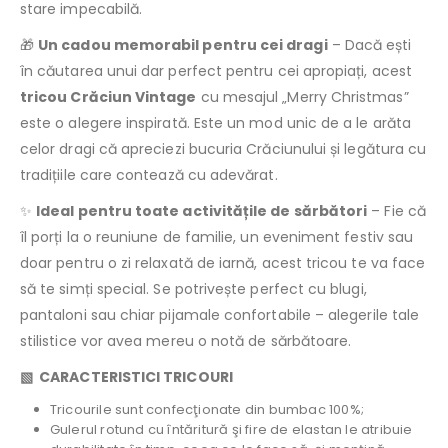
stare impecabilă.
🎁
Un cadou memorabil pentru cei dragi
– Dacă ești
în căutarea unui dar perfect pentru cei apropiați, acest
tricou Crăciun Vintage
cu mesajul „Merry Christmas”
este o alegere inspirată. Este un mod unic de a le arăta
celor dragi că apreciezi bucuria Crăciunului și legătura cu
tradițiile care contează cu adevărat.
✨
Ideal pentru toate activitățile de sărbători
– Fie că
îl porți la o reuniune de familie, un eveniment festiv sau
doar pentru o zi relaxată de iarnă, acest tricou te va face
să te simți special. Se potrivește perfect cu blugi,
pantaloni sau chiar pijamale confortabile – alegerile tale
stilistice vor avea mereu o notă de sărbătoare.
▧ CARACTERISTICI TRICOURI
Tricourile sunt confecţionate din bumbac 100%;
Gulerul rotund cu întăritură şi fire de elastan le atribuie