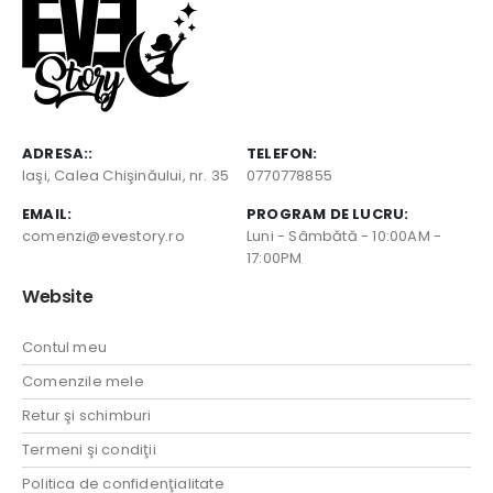
ADRESA::
TELEFON:
Iaşi, Calea Chişinăului, nr. 35
0770778855
EMAIL:
PROGRAM DE LUCRU:
comenzi@evestory.ro
Luni - Sâmbătă - 10:00AM -
17:00PM
Website
Contul meu
Comenzile mele
Retur şi schimburi
Termeni şi condiţii
Politica de confidenţialitate