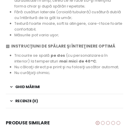
durabilitate în timp, ceea ce le face să-şi menţină
forma chiar şi după spălări repetate;
Fără cusături laterale (croială tubulară) cusătură dublă
cu întăritură de la gât la umăr;
Textură foarte moale, soft la atingere, care-l face foarte
confortabil;
Măsurile pot varia uşor;
▧ INSTRUCŢIUNI DE SPĂLARE ŞI ÎNTREŢINERE OPTIMĂ
Tricourile se spală
pe dos
(cu personalizarea în
interior) la temperaturi
mai mici de 40°C
;
Nu călcaţi direct pe print şi nu folosiţi uscător automat;
Nu curăţaţi chimic;
GHID MĂRIMI
RECENZII (0)
PRODUSE SIMILARE