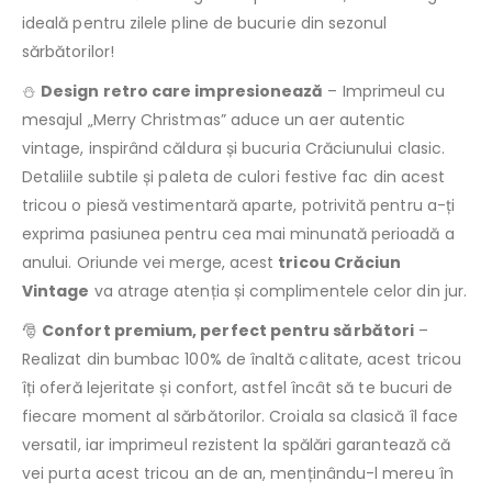
ideală pentru zilele pline de bucurie din sezonul
sărbătorilor!
⛄
Design retro care impresionează
– Imprimeul cu
mesajul „Merry Christmas” aduce un aer autentic
vintage, inspirând căldura și bucuria Crăciunului clasic.
Detaliile subtile și paleta de culori festive fac din acest
tricou o piesă vestimentară aparte, potrivită pentru a-ți
exprima pasiunea pentru cea mai minunată perioadă a
anului. Oriunde vei merge, acest
tricou Crăciun
Vintage
va atrage atenția și complimentele celor din jur.
🎅
Confort premium, perfect pentru sărbători
–
Realizat din bumbac 100% de înaltă calitate, acest tricou
îți oferă lejeritate și confort, astfel încât să te bucuri de
fiecare moment al sărbătorilor. Croiala sa clasică îl face
versatil, iar imprimeul rezistent la spălări garantează că
vei purta acest tricou an de an, menținându-l mereu în