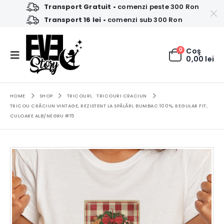
Transport Gratuit
• comenzi peste 300 Ron
Transport 16 lei
• comenzi sub 300 Ron
0
Coş
0,00
lei
HOME
SHOP
TRICOURI
,
TRICOURI CRACIUN
TRICOU CRĂCIUN VINTAGE, REZISTENT LA SPĂLĂRI, BUMBAC 100%, REGULAR FIT,
CULOARE ALB/NEGRU #15