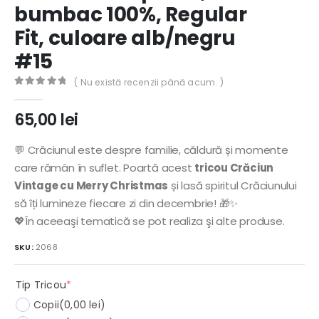
bumbac 100%, Regular
Fit, culoare alb/negru
#15
( Nu există recenzii până acum. )
0
out of 5
65,00
lei
💬 Crăciunul este despre familie, căldură și momente
care rămân în suflet. Poartă acest
tricou Crăciun
Vintage cu Merry Christmas
și lasă spiritul Crăciunului
să îți lumineze fiecare zi din decembrie! 🎁✨
💖În aceeaşi tematică se pot realiza şi alte produse.
SKU:
2068
(required)
Tip Tricou
*
Copii
(0,00 lei)