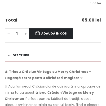
0,00
lei
Total
65,00
lei
ADAUGĂ ÎN COȘ
DESCRIERE
🎄
Tricou Crăciun Vintage cu Merry Christmas –
Eleganță retro pentru sărbători magice!
✨
❄️ Adu farmecul Crăciunului de odinioară mai aproape de
inima ta cu acest
tricou Crăciun Vintage cu Merry
Christmas
. Perfect pentru iubitorii de tradiții, acest
tricou combină nostalgia cu spiritul festiv, fiind o alegere