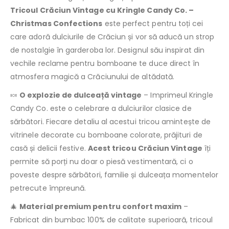
Tricoul Crăciun Vintage cu Kringle Candy Co. –
Christmas Confections
este perfect pentru toți cei
care adoră dulciurile de Crăciun și vor să aducă un strop
de nostalgie în garderoba lor. Designul său inspirat din
vechile reclame pentru bomboane te duce direct în
atmosfera magică a Crăciunului de altădată.
🍬
O explozie de dulceață vintage
– Imprimeul Kringle
Candy Co. este o celebrare a dulciurilor clasice de
sărbători. Fiecare detaliu al acestui tricou amintește de
vitrinele decorate cu bomboane colorate, prăjituri de
casă și delicii festive.
Acest tricou Crăciun Vintage
îți
permite să porți nu doar o piesă vestimentară, ci o
poveste despre sărbători, familie și dulceața momentelor
petrecute împreună.
🎄
Material premium pentru confort maxim
–
Fabricat din bumbac 100% de calitate superioară, tricoul