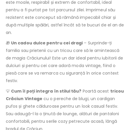
este moale, respirabil și extrem de confortabil, ideal
pentru a fi purtat pe tot parcursul zilei. Imprimeul său
rezistent este conceput să rămână impecabil chiar și
după multiple spălări, astfel încât să te bucuri de el an de
an.
🎁
Un cadou dulce pentru cei dragi
– Surprinde-ți
familia sau prietenii cu un tricou care să le amintească
de magia Crăciunului! Este un dar ideal pentru iubitorii de
dulciuri și pentru cei care adoră moda vintage, fiind o
piesă care se va remarca cu siguranță în orice context
festiv.
💡
Cum îl poți integra în stilul tău?
Poartă acest
tricou
Crăciun Vintage
cu o pereche de blugi, un cardigan
pufos și ghete călduroase pentru un look casual festiv.
Sau adaugă-l la o ținută de lounge, alături de pantaloni
confortabili, pentru serile cozy petrecute acasă, lângă
bradul de Crăciun.