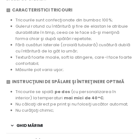
▧ CARACTERISTICI TRICOURI
Tricourile sunt confecţionate din bumbac 100%;
Gulerul rotund cu întăritură şi fire de elastan le atribuie
durabilitate în timp, ceea ce le face să-şi menţină
forma chiar şi după spălări repetate;
Fără cusături laterale (croială tubulară) cusătură dublă
cu întăritură de la gât la umăr;
Textură foarte moale, soft la atingere, care-l face foarte
confortabil;
Măsurile pot varia uşor;
▧ INSTRUCŢIUNI DE SPĂLARE ŞI ÎNTREŢINERE OPTIMĂ
Tricourile se spală
pe dos
(cu personalizarea în
interior) la temperaturi
mai mici de 40°C
;
Nu călcaţi direct pe print şi nu folosiţi uscător automat;
Nu curăţaţi chimic;
GHID MĂRIMI