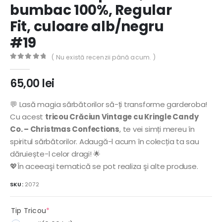
bumbac 100%, Regular
Fit, culoare alb/negru
#19
( Nu există recenzii până acum. )
0
out of 5
65,00
lei
💬 Lasă magia sărbătorilor să-ți transforme garderoba!
Cu acest
tricou Crăciun Vintage cu Kringle Candy
Co. – Christmas Confections
, te vei simți mereu în
spiritul sărbătorilor. Adaugă-l acum în colecția ta sau
dăruiește-l celor dragi! 🌟
💖În aceeaşi tematică se pot realiza şi alte produse.
SKU:
2072
(required)
Tip Tricou
*