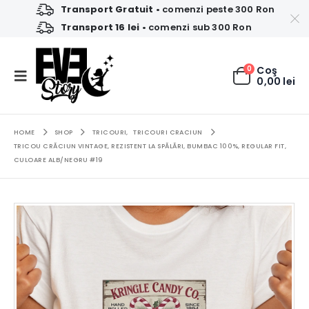
Transport Gratuit
• comenzi peste 300 Ron
Transport 16 lei
• comenzi sub 300 Ron
0
Coş
0,00
lei
HOME
SHOP
TRICOURI
,
TRICOURI CRACIUN
TRICOU CRĂCIUN VINTAGE, REZISTENT LA SPĂLĂRI, BUMBAC 100%, REGULAR FIT,
CULOARE ALB/NEGRU #19