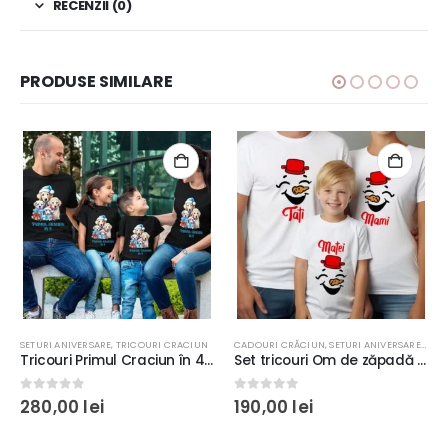
RECENZII (0)
PRODUSE SIMILARE
TRICOURI CUPLU
SETURI ANIVERSARE
,
VALENTINE'S DAY
,
TRICOURI CRACIUN
CADOURI CRĂCIUN
,
SETURI ANIVERSARE
,
TRI
Tricouri Primul Craciun în 4, cu familie de căţei, bumbac 100%, culoare negru, rezistente la spălări
Set tricouri Om de zăpadă personalizate, rezistente la spălări, culoare alb, regular fit, bumbac 100%
0
out of 5
0
out of 5
280,00
lei
190,00
lei