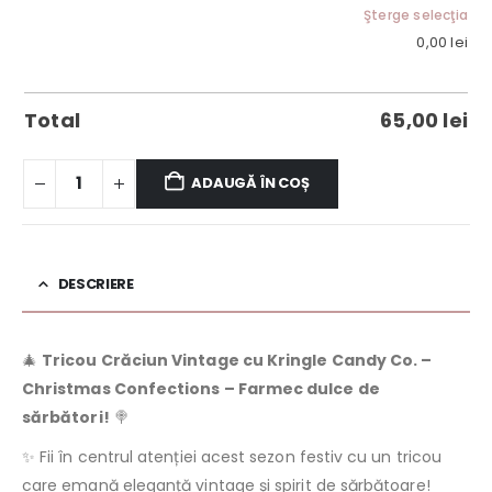
Şterge selecţia
0,00
lei
Total
65,00
lei
ADAUGĂ ÎN COȘ
DESCRIERE
🎄
Tricou Crăciun Vintage cu Kringle Candy Co. –
Christmas Confections – Farmec dulce de
sărbători!
🍭
✨ Fii în centrul atenției acest sezon festiv cu un tricou
care emană eleganță vintage și spirit de sărbătoare!