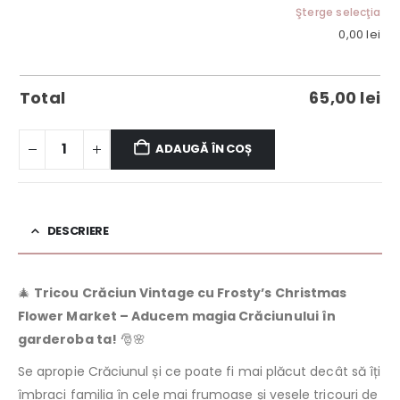
Şterge selecţia
0,00
lei
Total
65,00
lei
ADAUGĂ ÎN COȘ
DESCRIERE
🎄
Tricou Crăciun Vintage cu Frosty’s Christmas
Flower Market – Aducem magia Crăciunului în
garderoba ta!
🎅🌸
Se apropie Crăciunul și ce poate fi mai plăcut decât să îți
îmbraci familia în cele mai frumoase și vesele tricouri de