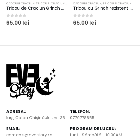
,
TRICOURI CRACIUN
CADOURI CRĂCIUN
,
TRICOURI CRACIUN
,
TRICOURI FILME
CADOURI CRĂCIUN
,
TRICOURI CRACIUN
Tricou de Craciun Grinch Cheer Up, culoare negru/alb, rezistent la spălări, bumbac 100%, regular fit
Tricou cu Grinch rezistent la spălări, bumbac 100%, regular fit, unisex, culoare alb/negru
0
out of 5
0
out of 5
65,00
lei
65,00
lei
ADRESA::
TELEFON:
Iaşi, Calea Chişinăului, nr. 35
0770778855
EMAIL:
PROGRAM DE LUCRU:
comenzi@evestory.ro
Luni - Sâmbătă - 10:00AM -