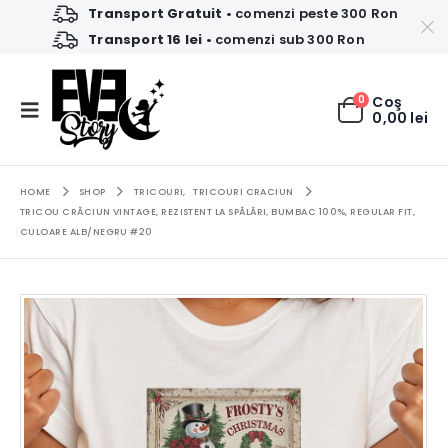
Transport Gratuit
• comenzi peste 300 Ron
Transport 16 lei
• comenzi sub 300 Ron
0
Coş
0,00
lei
HOME
SHOP
TRICOURI
,
TRICOURI CRACIUN
TRICOU CRĂCIUN VINTAGE, REZISTENT LA SPĂLĂRI, BUMBAC 100%, REGULAR FIT,
CULOARE ALB/NEGRU #20