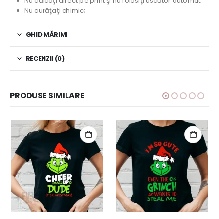
Nu călcaţi direct pe print şi nu folosiţi uscător automat;
Nu curăţaţi chimic;
GHID MĂRIMI
RECENZII (0)
PRODUSE SIMILARE