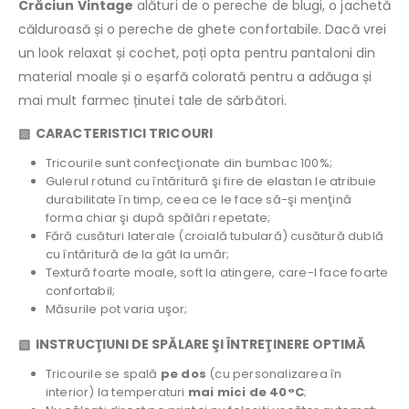
Crăciun Vintage
alături de o pereche de blugi, o jachetă
călduroasă și o pereche de ghete confortabile. Dacă vrei
un look relaxat și cochet, poți opta pentru pantaloni din
material moale și o eșarfă colorată pentru a adăuga și
mai mult farmec ținutei tale de sărbători.
▧ CARACTERISTICI TRICOURI
Tricourile sunt confecţionate din bumbac 100%;
Gulerul rotund cu întăritură şi fire de elastan le atribuie
durabilitate în timp, ceea ce le face să-şi menţină
forma chiar şi după spălări repetate;
Fără cusături laterale (croială tubulară) cusătură dublă
cu întăritură de la gât la umăr;
Textură foarte moale, soft la atingere, care-l face foarte
confortabil;
Măsurile pot varia uşor;
▧ INSTRUCŢIUNI DE SPĂLARE ŞI ÎNTREŢINERE OPTIMĂ
Tricourile se spală
pe dos
(cu personalizarea în
interior) la temperaturi
mai mici de 40°C
;