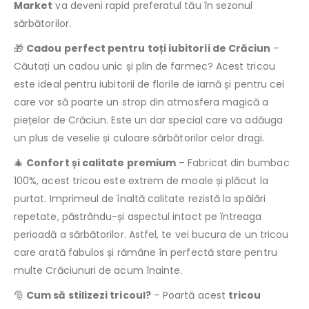
Market
va deveni rapid preferatul tău în sezonul
sărbătorilor.
🎁
Cadou perfect pentru toți iubitorii de Crăciun
–
Căutați un cadou unic și plin de farmec? Acest tricou
este ideal pentru iubitorii de florile de iarnă și pentru cei
care vor să poarte un strop din atmosfera magică a
piețelor de Crăciun. Este un dar special care va adăuga
un plus de veselie și culoare sărbătorilor celor dragi.
🎄
Confort și calitate premium
– Fabricat din bumbac
100%, acest tricou este extrem de moale și plăcut la
purtat. Imprimeul de înaltă calitate rezistă la spălări
repetate, păstrându-și aspectul intact pe întreaga
perioadă a sărbătorilor. Astfel, te vei bucura de un tricou
care arată fabulos și rămâne în perfectă stare pentru
multe Crăciunuri de acum înainte.
🎅
Cum să stilizezi tricoul?
– Poartă acest
tricou