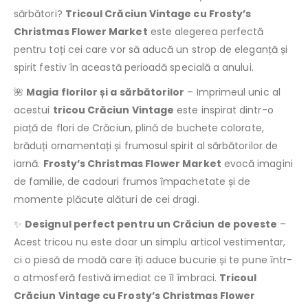
sărbători?
Tricoul Crăciun Vintage cu Frosty’s
Christmas Flower Market
este alegerea perfectă
pentru toți cei care vor să aducă un strop de eleganță și
spirit festiv în această perioadă specială a anului.
🌺
Magia florilor și a sărbătorilor
– Imprimeul unic al
acestui
tricou Crăciun Vintage
este inspirat dintr-o
piață de flori de Crăciun, plină de buchete colorate,
brăduți ornamentați și frumosul spirit al sărbătorilor de
iarnă.
Frosty’s Christmas Flower Market
evocă imagini
de familie, de cadouri frumos împachetate și de
momente plăcute alături de cei dragi.
✨
Designul perfect pentru un Crăciun de poveste
–
Acest tricou nu este doar un simplu articol vestimentar,
ci o piesă de modă care îți aduce bucurie și te pune într-
o atmosferă festivă imediat ce îl îmbraci.
Tricoul
Crăciun Vintage cu Frosty’s Christmas Flower