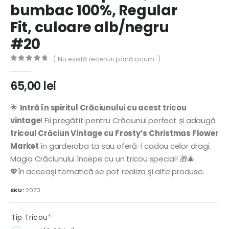
bumbac 100%, Regular
Fit, culoare alb/negru
#20
( Nu există recenzii până acum. )
0
out of 5
65,00
lei
🌟
Intră în spiritul Crăciunului cu acest tricou
vintage
! Fii pregătit pentru Crăciunul perfect și adaugă
tricoul Crăciun Vintage cu Frosty’s Christmas Flower
Market
în garderoba ta sau oferă-l cadou celor dragi.
Magia Crăciunului începe cu un tricou special! 🎁🎄
💖În aceeaşi tematică se pot realiza şi alte produse.
SKU:
2073
(required)
Tip Tricou
*