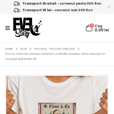
Transport Gratuit
• comenzi peste 300 Ron
Transport 16 lei
• comenzi sub 300 Ron
0
Coş
0,00
lei
HOME
SHOP
TRICOURI
,
TRICOURI CRACIUN
TRICOU CRĂCIUN VINTAGE, REZISTENT LA SPĂLĂRI, BUMBAC 100%, REGULAR FIT,
CULOARE ALB/NEGRU #7