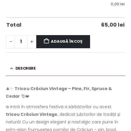
0,00
lei
Total
65,00
lei
ADAUGĂ ÎN COȘ
DESCRIERE
🎄✨
Tricou Crăciun Vintage – Pine, Fir, Spruce &
Cedar
🎅❤️
❄️ Intră în atmosfera festivă a sărbătorilor cu acest
tricou Crăciun Vintage
, dedicat iubitorilor de tradiții și
natură! Cu un design elegant și nostalgic care pune în
prim-plan frumusețea pomilor de Crăciun – pin, brad,