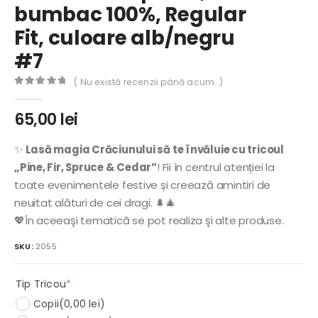
bumbac 100%, Regular
Fit, culoare alb/negru
#7
( Nu există recenzii până acum. )
0
out of 5
65,00
lei
✨
Lasă magia Crăciunului să te învăluie cu tricoul
„Pine, Fir, Spruce & Cedar”
! Fii în centrul atenției la
toate evenimentele festive și creează amintiri de
neuitat alături de cei dragi. 🌲🎄
💖În aceeaşi tematică se pot realiza şi alte produse.
SKU:
2055
(required)
Tip Tricou
*
Copii
(0,00 lei)