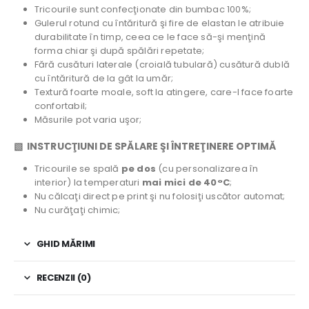
Tricourile sunt confecţionate din bumbac 100%;
Gulerul rotund cu întăritură şi fire de elastan le atribuie
durabilitate în timp, ceea ce le face să-şi menţină
forma chiar şi după spălări repetate;
Fără cusături laterale (croială tubulară) cusătură dublă
cu întăritură de la gât la umăr;
Textură foarte moale, soft la atingere, care-l face foarte
confortabil;
Măsurile pot varia uşor;
▧ INSTRUCŢIUNI DE SPĂLARE ŞI ÎNTREŢINERE OPTIMĂ
Tricourile se spală
pe dos
(cu personalizarea în
interior) la temperaturi
mai mici de 40°C
;
Nu călcaţi direct pe print şi nu folosiţi uscător automat;
Nu curăţaţi chimic;
GHID MĂRIMI
RECENZII (0)