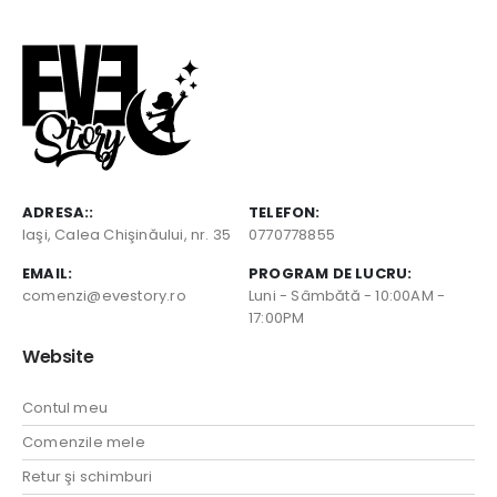
ADRESA::
TELEFON:
Iaşi, Calea Chişinăului, nr. 35
0770778855
EMAIL:
PROGRAM DE LUCRU:
comenzi@evestory.ro
Luni - Sâmbătă - 10:00AM -
17:00PM
Website
Contul meu
Comenzile mele
Retur şi schimburi