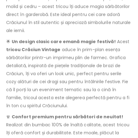
molid și cedru – acest tricou îți aduce magia sărbătorilor
direct în garderobă. Este ideal pentru cei care adoră
Crăciunul în stil autentic și apreciază simbolurile naturale
ale iernii.
🌟
Un design clasic care emană magie festivă!
Acest
tricou Crăciun Vintage
aduce în prim-plan esența
sărbătorilor printr-un imprimeu plin de farmec. Grafica
detaliată, inspirată de piețele tradiționale de brazi de
Crăciun, îți va oferi un look unic, perfect pentru serile
cozy alături de cei dragi sau pentru întâlnirile festive. Fie
că îl porți la un eveniment tematic sau la o cină în
familie, tricoul acesta este alegerea perfectă pentru a fi
în ton cu spiritul Crăciunului.
🧣
Confort premium pentru sărbători de neuitat!
Realizat din bumbac 100% de înaltă calitate, acest tricou
îți oferă confort și durabilitate. Este moale, plăcut la