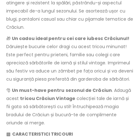
atingere și rezistent la spălări, păstrându-și aspectul
impecabil de-a lungul sezonului. Se asortează ușor cu
blugi, pantaloni casual sau chiar cu pijamale tematice de
Crăciun.
🎁
Un cadou ideal pentru cei care iubesc Crăciunul!
Dăruiește bucurie celor dragi cu acest tricou minunat!
Este perfect pentru prieteni, familie sau colegi care
apreciază sărbătorile de iarnă și stilul vintage. Imprimeul
său festiv va aduce un zâmbet pe fața oricui și va deveni
cu siguranță piesa preferată din garderoba de sărbători.
🎅
Un must-have pentru sezonul de Crăciun
. Adaugă
acest
tricou Crăciun Vintage
colecției tale de iarnă și
fii gata să sărbătorești cu stil! Întruchipează magia
bradului de Crăciun și bucură-te de complimente
oriunde ai merge.
▧ CARACTERISTICI TRICOURI