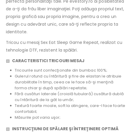
perfectă personalităţii tale. Pe evestory.ro ai posibilitatea
de a-ţi da frâu liber imaginaţiei. Poţi adăuga propriul text,
propria grafică sau propria imagine, pentru a crea un
design cu adevărat unic, care să-ţi reflecte propria ta
identitate.
Tricou cu mesaj Sex Eat Sleep Game Repeat, realizat cu
tehnologie DTF, rezistent la spălări.
▧
CARACTERISTICI TRICOURI MESAJ
Tricourile sunt confecţionate din bumbac 100%;
Gulerul rotund cu întăritură şi fire de elastan le atribuie
durabilitate în timp, ceea ce le face să-şi menţină
forma chiar şi după spălări repetate;
Fără cusături laterale (croială tubulară) cusătură dublă
cu întăritură de la gât la umăr;
Textură foarte moale, soft la atingere, care-l face foarte
confortabil;
Măsurile pot varia uşor;
▧
INSTRUCŢIUNI DE SPĂLARE ŞI ÎNTREŢINERE OPTIMĂ