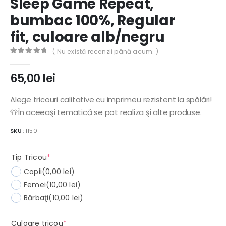
Sleep Game Repeat,
bumbac 100%, Regular
fit, culoare alb/negru
( Nu există recenzii până acum. )
0
out of 5
65,00
lei
Alege tricouri calitative cu imprimeu rezistent la spălări!
👕În aceeaşi tematică se pot realiza şi alte produse.
SKU:
1150
(required)
Tip Tricou
*
Copii
(0,00 lei)
Femei
(10,00 lei)
Bărbaţi
(10,00 lei)
(required)
Culoare tricou
*