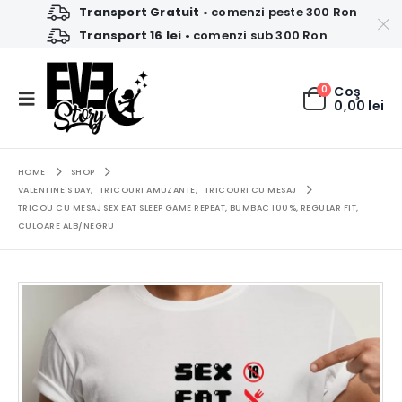
Transport Gratuit
• comenzi peste 300 Ron
Transport 16 lei
• comenzi sub 300 Ron
0
Coş
0,00
lei
HOME
SHOP
VALENTINE'S DAY
,
TRICOURI AMUZANTE
,
TRICOURI CU MESAJ
TRICOU CU MESAJ SEX EAT SLEEP GAME REPEAT, BUMBAC 100%, REGULAR FIT,
CULOARE ALB/NEGRU