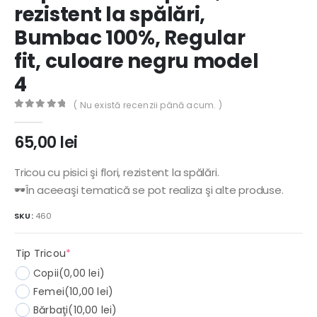
rezistent la spălări,
Bumbac 100%, Regular
fit, culoare negru model
4
( Nu există recenzii până acum. )
0
out of 5
65,00
lei
Tricou cu pisici şi flori, rezistent la spălări.
🕶️În aceeaşi tematică se pot realiza şi alte produse.
SKU:
460
(required)
Tip Tricou
*
Copii
(0,00 lei)
Femei
(10,00 lei)
Bărbaţi
(10,00 lei)