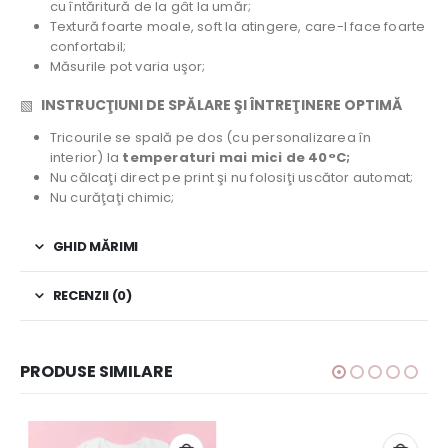
cu întăritură de la gât la umăr;
Textură foarte moale, soft la atingere, care-l face foarte
confortabil;
Măsurile pot varia uşor;
▧
INSTRUCŢIUNI DE SPĂLARE ŞI ÎNTREŢINERE OPTIMĂ
Tricourile se spală pe dos (cu personalizarea în
interior) la
temperaturi mai mici de 40°C;
Nu călcaţi direct pe print şi nu folosiţi uscător automat;
Nu curăţaţi chimic;
GHID MĂRIMI
RECENZII (0)
PRODUSE SIMILARE