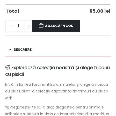
Total
65,00
lei
ADAUGĂ ÎN COȘ
DESCRIERE
🐱 Explorează colecția noastră şi alege tricouri
cu pisici!
Intră în lumea fascinantă a animalelor şi alege un tricou
cu pisici, dintr-o colecție captivantă de tricouri cu pisici!
🌿🌍
🐅 Pregătește-te să-ți arăți dragostea pentru animale
sălbatice și natură în timp ce îmbraci tricouri la modă, cu