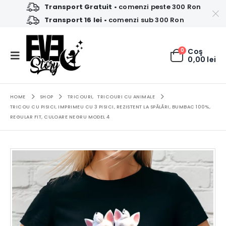
Transport Gratuit
• comenzi peste 300 Ron
Transport 16 lei
• comenzi sub 300 Ron
0
Coş
0,00
lei
HOME
SHOP
TRICOURI
,
TRICOURI CU ANIMALE
TRICOU CU PISICI, IMPRIMEU CU 3 PISICI, REZISTENT LA SPĂLĂRI, BUMBAC 100%,
REGULAR FIT, CULOARE NEGRU MODEL 4