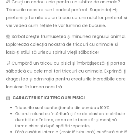
🎁 Cauţi un cadou unic pentru un iubitor de animale?
Tricourile noastre sunt cadoul perfect. Surprindeți-ţi
prietenii și familia cu un tricou cu animalul lor preferat și
vei vedea cum fețele le vor lumina de bucurie.
🦁 Sărbătoreşte frumusețea și minunea regnului animal.
Explorează colecția noastră de tricouri cu animale și
lasă-ți stilul să urlecu spiritul vieții sălbatice!
🛒 Cumpără un tricou cu pisici și îmbrățișează-ţi partea
sălbatică cu cele mai tari tricouri cu animale. Exprimă-ţi
dragostea și admirația pentru creaturile incredibile care
locuiesc în lumea noastră.
▧
CARACTERISTICI TRICOURI PISICI
Tricourile sunt confecţionate din bumbac 100%;
Gulerul rotund cu întăritură şi fire de elastan le atribuie
durabilitate în timp, ceea ce le face să-şi menţină
forma chiar şi după spălări repetate;
Fără cusături laterale (croială tubulară) cusătură dublă