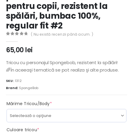
pentru copii, rezistent la
spălări, bumbac 100%,
regular fit #2
( Nu există recenzii până acum. )
0
out of 5
65,00
lei
Tricou cu personajul Spongebob, rezistent la spălări!
🌈În aceeaşi tematică se pot realiza şi alte produse.
SKU:
1312
Brand:
SpongeBob
(required)
Mărime Tricou/Body
*
(required)
Culoare tricou
*