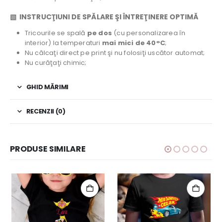
▧ INSTRUCŢIUNI DE SPĂLARE ŞI ÎNTREŢINERE OPTIMĂ
Tricourile se spală
pe dos
(cu personalizarea în
interior) la temperaturi
mai mici de 40°C
;
Nu călcaţi direct pe print şi nu folosiţi uscător automat;
Nu curăţaţi chimic;
GHID MĂRIMI
RECENZII (0)
PRODUSE SIMILARE