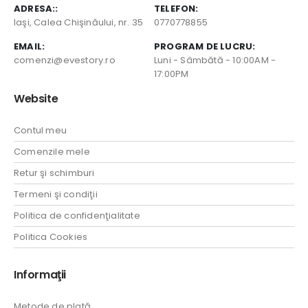
ADRESA::
TELEFON:
Iaşi, Calea Chişinăului, nr. 35
0770778855
EMAIL:
PROGRAM DE LUCRU:
comenzi@evestory.ro
Luni - Sâmbătă - 10:00AM -
17:00PM
Website
Contul meu
Comenzile mele
Retur şi schimburi
Termeni şi condiţii
Politica de confidenţialitate
Politica Cookies
Informaţii
Metode de plată