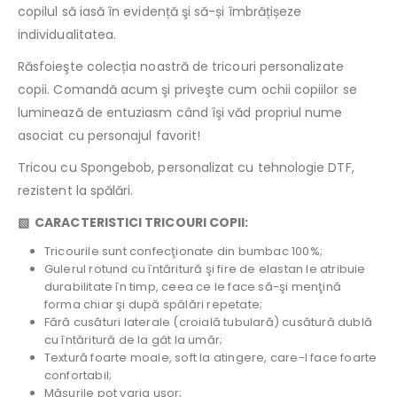
copilul să iasă în evidență şi să-și îmbrățișeze
individualitatea.
Răsfoieşte colecția noastră de tricouri personalizate
copii. Comandă acum şi priveşte cum ochii copiilor se
luminează de entuziasm când îşi văd propriul nume
asociat cu personajul favorit!
Tricou cu Spongebob, personalizat cu tehnologie DTF,
rezistent la spălări.
▧ CARACTERISTICI TRICOURI COPII:
Tricourile sunt confecţionate din bumbac 100%;
Gulerul rotund cu întăritură şi fire de elastan le atribuie
durabilitate în timp, ceea ce le face să-şi menţină
forma chiar şi după spălări repetate;
Fără cusături laterale (croială tubulară) cusătură dublă
cu întăritură de la gât la umăr;
Textură foarte moale, soft la atingere, care-l face foarte
confortabil;
Măsurile pot varia uşor;