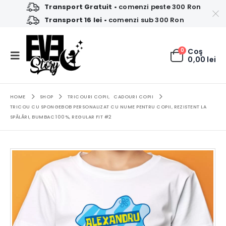
Transport Gratuit
• comenzi peste 300 Ron
Transport 16 lei
• comenzi sub 300 Ron
0
Coş
0,00
lei
HOME
SHOP
TRICOURI COPII
,
CADOURI COPII
TRICOU CU SPONGEBOB PERSONALIZAT CU NUME PENTRU COPII, REZISTENT LA
SPĂLĂRI, BUMBAC 100%, REGULAR FIT #2