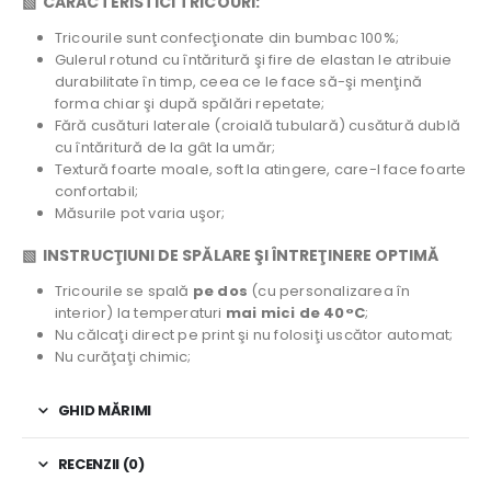
▧ CARACTERISTICI TRICOURI:
Tricourile sunt confecţionate din bumbac 100%;
Gulerul rotund cu întăritură şi fire de elastan le atribuie
durabilitate în timp, ceea ce le face să-şi menţină
forma chiar şi după spălări repetate;
Fără cusături laterale (croială tubulară) cusătură dublă
cu întăritură de la gât la umăr;
Textură foarte moale, soft la atingere, care-l face foarte
confortabil;
Măsurile pot varia uşor;
▧ INSTRUCŢIUNI DE SPĂLARE ŞI ÎNTREŢINERE OPTIMĂ
Tricourile se spală
pe dos
(cu personalizarea în
interior) la temperaturi
mai mici de 40°C
;
Nu călcaţi direct pe print şi nu folosiţi uscător automat;
Nu curăţaţi chimic;
GHID MĂRIMI
RECENZII (0)