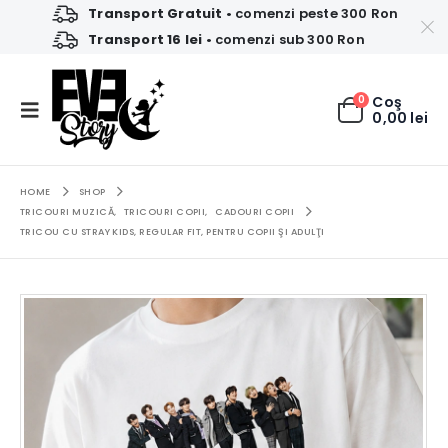
Transport Gratuit
• comenzi peste 300 Ron
Transport 16 lei
• comenzi sub 300 Ron
0
Coş
0,00
lei
HOME
SHOP
TRICOURI MUZICĂ
,
TRICOURI COPII
,
CADOURI COPII
TRICOU CU STRAY KIDS, REGULAR FIT, PENTRU COPII ŞI ADULŢI