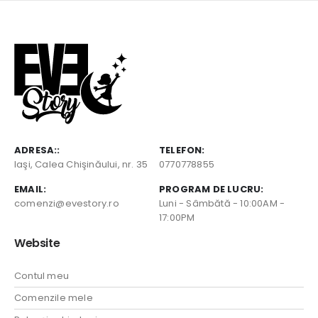
ADRESA::
TELEFON:
Iaşi, Calea Chişinăului, nr. 35
0770778855
EMAIL:
PROGRAM DE LUCRU:
comenzi@evestory.ro
Luni - Sâmbătă - 10:00AM -
17:00PM
Website
Contul meu
Comenzile mele