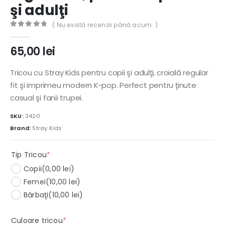
şi adulţi
( Nu există recenzii până acum. )
0
out of 5
65,00
lei
Tricou cu Stray Kids pentru copii şi adulţi, croială regular
fit şi imprimeu modern K-pop. Perfect pentru ţinute
casual şi fanii trupei.
SKU:
3420
Brand:
Stray Kids
(required)
Tip Tricou
*
Copii
(0,00 lei)
Femei
(10,00 lei)
Bărbaţi
(10,00 lei)
(required)
Culoare tricou
*