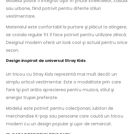
Modelul poate fi integrat uşor în ţinute streetwear, casual
sau urbane, fiind potrivit pentru diferite stiluri
vestimentare.
Materialul este confortabil la purtare şi plăcut la atingere,
iar croiala regular fit îl face potrivit pentru utilizare zilnică.
Designul modern oferă un look cool şi actual pentru orice
sezon.
Design inspirat de universul Stray Kids
Un tricou cu Stray Kids reprezintă mai mult decât un
simplu articol vestimentar. Este o modalitate prin care
fanii îşi pot arăta aprecierea pentru muzica, stilul şi
energia trupei preferate.
Modelul este potrivit pentru colecţionari, iubitori de
merchandise K-pop sau persoane care caută un tricou
modern cu un design popular şi uşor de remarcat.