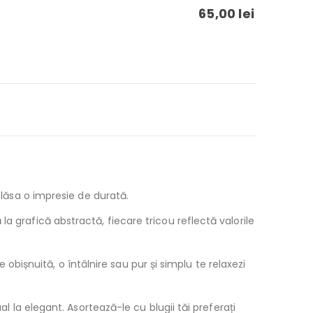
65,00
lei
 lăsa o impresie de durată.
a grafică abstractă, fiecare tricou reflectă valorile
e obișnuită, o întâlnire sau pur și simplu te relaxezi
al la elegant. Asortează-le cu blugii tăi preferați