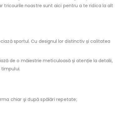
tricourile noastre sunt aici pentru a te ridica la alt
iază sportul. Cu designul lor distinctiv și calitatea
ză de o măiestrie meticuloasă și atenție la detalii,
 timpului.
orma chiar şi după spălări repetate;