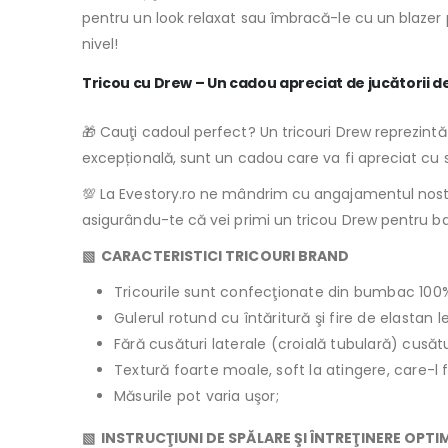
pentru un look relaxat sau îmbracă-le cu un blazer pen
nivel!
Tricou cu Drew – Un cadou apreciat de jucătorii d
🎁 Cauţi cadoul perfect? Un tricouri Drew reprezintă o
excepțională, sunt un cadou care va fi apreciat cu 
💯 La Evestory.ro ne mândrim cu angajamentul nostru 
asigurându-te că vei primi un tricou Drew pentru bar
▧ CARACTERISTICI TRICOURI BRAND
Tricourile sunt confecţionate din bumbac 100
Gulerul rotund cu întăritură şi fire de elastan 
Fără cusături laterale (croială tubulară) cusăt
Textură foarte moale, soft la atingere, care-l 
Măsurile pot varia uşor;
▧ INSTRUCŢIUNI DE SPĂLARE ŞI ÎNTREŢINERE OPTI