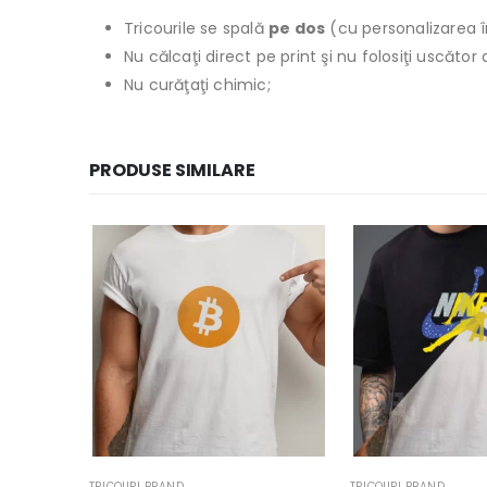
Tricourile se spală
pe dos
(cu personalizarea î
Nu călcaţi direct pe print şi nu folosiţi uscăto
Nu curăţaţi chimic;
PRODUSE SIMILARE
SNEY
,
TRICOURI PENTRU EA
TRICOURI BRAND
TRICOURI BRAND