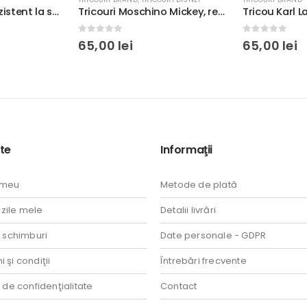
Tricou Nike Air, rezistent la spălări, bumbac 100%, regular fit, culoare alb/negru #2
Tricouri Moschino Mickey, rezistente la spălări, bumbac 100%, Regular Fit, culoare alb/negru
0
out of 5
0
out of 5
65,00
lei
65,00
lei
te
Informaţii
 meu
Metode de plată
ile mele
Detalii livrări
i schimburi
Date personale - GDPR
 şi condiţii
Întrebări frecvente
a de confidenţialitate
Contact