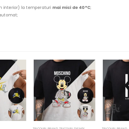
n interior) la temperaturi
mai mici de 40°C
;
r automat;
TRICOURI BRAND
,
TRICOURI DISNEY
TRICOURI BRAND