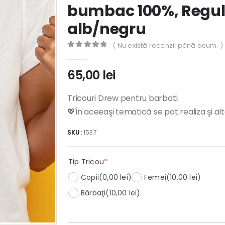
bumbac 100%, Regula
alb/negru
( Nu există recenzii până acum. )
0
out of 5
65,00
lei
Tricouri Drew pentru barbati.
💖În aceeaşi tematică se pot realiza şi al
SKU:
1537
(required)
Tip Tricou
*
Copii
(0,00 lei)
Femei
(10,00 lei)
Bărbaţi
(10,00 lei)