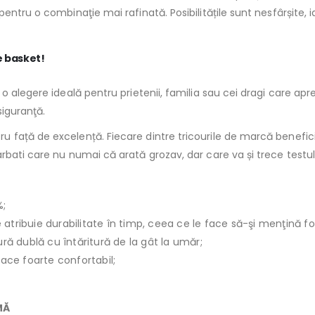
tru o combinaţie mai rafinată. Posibilitățile sunt nesfârșite, iar 
e basket!
 alegere ideală pentru prietenii, familia sau cei dragi care aprec
siguranţă.
față de excelență. Fiecare dintre tricourile de marcă beneficia
bati care nu numai că arată grozav, dar care va și trece testul
%;
le atribuie durabilitate în timp, ceea ce le face să-şi menţină f
ură dublă cu întăritură de la gât la umăr;
face foarte confortabil;
MĂ