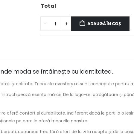
Total
ADAUGĂ ÎN COȘ
, unde moda se întâlnește cu identitatea.
talii şi calitate. Tricourile evestory.ro sunt concepute pentru a
întruchipează esența mărcii. De la logo-uri atrăgătoare şi până l
o oferă confort și durabilitate. Indiferent dacă le porți la o ieșir
ionale pe care le oferă tricourile noastre.
barbati, deoarece trec fără efort de la zi la noapte și de la casu