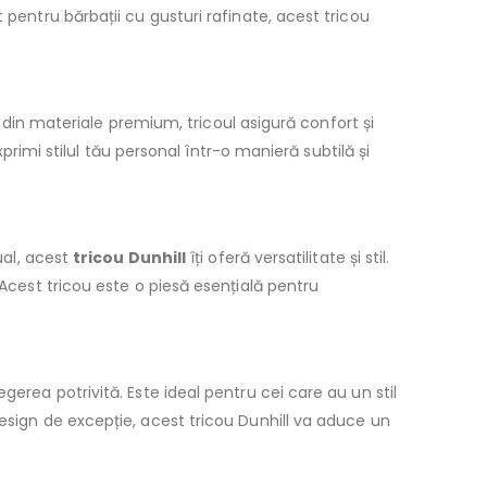
 pentru bărbații cu gusturi rafinate, acest tricou
at din materiale premium, tricoul asigură confort și
xprimi stilul tău personal într-o manieră subtilă și
ual, acest
tricou Dunhill
îți oferă versatilitate și stil.
 Acest tricou este o piesă esențială pentru
gerea potrivită. Este ideal pentru cei care au un stil
design de excepție, acest tricou Dunhill va aduce un