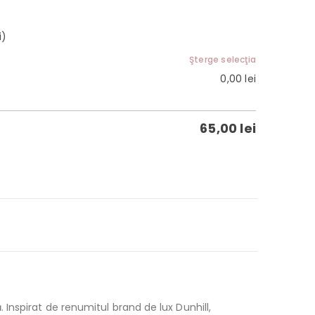
i)
Şterge selecţia
0,00
lei
65,00
lei
 Inspirat de renumitul brand de lux Dunhill,