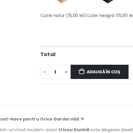
Cutie natur
(15,00 lei)
Cutie neagră
(15,00 le
Total
ADAUGĂ ÎN COȘ
Un Must-Have pentru Orice Garderobă
🌟
l într-un mod modern, acest
tricou Dunhill
este alegerea ideală.