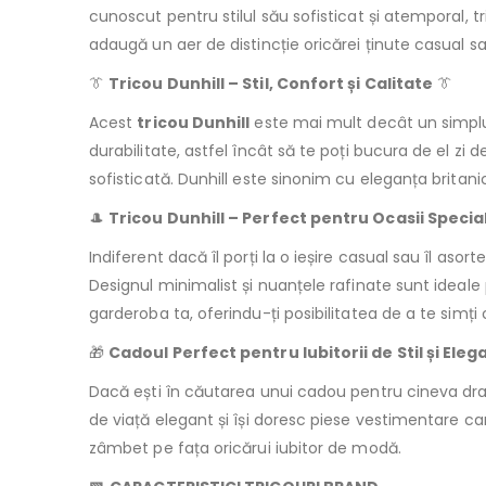
cunoscut pentru stilul său sofisticat și atemporal, 
adaugă un aer de distincție oricărei ținute casual 
👔
Tricou Dunhill – Stil, Confort și Calitate
👔
Acest
tricou Dunhill
este mai mult decât un simplu tr
durabilitate, astfel încât să te poți bucura de el zi d
sofisticată. Dunhill este sinonim cu eleganța britanic
🎩
Tricou Dunhill – Perfect pentru Ocasii Specia
Indiferent dacă îl porți la o ieșire casual sau îl as
Designul minimalist și nuanțele rafinate sunt ideale
garderoba ta, oferindu-ți posibilitatea de a te simți 
🎁
Cadoul Perfect pentru Iubitorii de Stil și Eleg
Dacă ești în căutarea unui cadou pentru cineva drag
de viață elegant și își doresc piese vestimentare ca
zâmbet pe fața oricărui iubitor de modă.