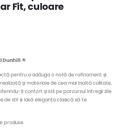
r Fit, culoare
 Dunhill
🌟
ctă pentru a adăuga o notă de rafinament și
realizată și materiale de cea mai înaltă calitate,
erindu-ți confort și stil pe parcursul întregii zile.
 de stil și lasă eleganța clasică să te
te produse.