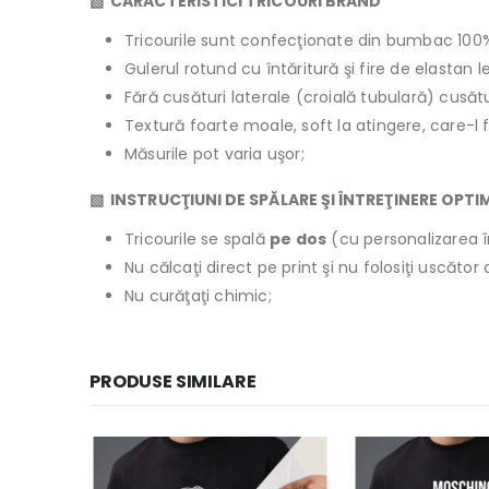
▧ CARACTERISTICI TRICOURI BRAND
Tricourile sunt confecţionate din bumbac 100
Gulerul rotund cu întăritură şi fire de elastan 
Fără cusături laterale (croială tubulară) cusăt
Textură foarte moale, soft la atingere, care-l 
Măsurile pot varia uşor;
▧ INSTRUCŢIUNI DE SPĂLARE ŞI ÎNTREŢINERE OPTI
Tricourile se spală
pe dos
(cu personalizarea î
Nu călcaţi direct pe print şi nu folosiţi uscăto
Nu curăţaţi chimic;
PRODUSE SIMILARE