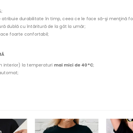
%;
le atribuie durabilitate în timp, ceea ce le face să-şi menţină f
ură dublă cu întăritură de la gât la umăr;
face foarte confortabil;
MĂ
n interior) la temperaturi
mai mici de 40°C
;
r automat;