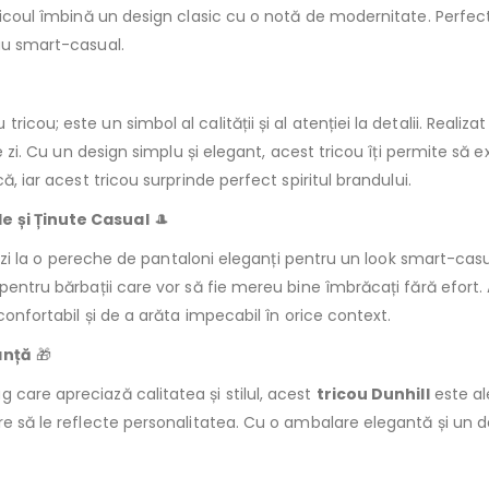
tricoul îmbină un design clasic cu o notă de modernitate. Perfect
sau smart-casual.
icou; este un simbol al calității și al atenției la detalii. Realiz
e zi. Cu un design simplu și elegant, acest tricou îți permite să e
ă, iar acest tricou surprinde perfect spiritul brandului.
le și Ținute Casual
🎩
ortezi la o pereche de pantaloni eleganți pentru un look smart-cas
 pentru bărbații care vor să fie mereu bine îmbrăcați fără efort.
confortabil și de a arăta impecabil în orice context.
anță
🎁
 care apreciază calitatea și stilul, acest
tricou Dunhill
este ale
re să le reflecte personalitatea. Cu o ambalare elegantă și un 