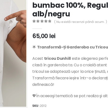
bumbac 100%, Regula
alb/negru
( Nu există recenzii până acum. )
0
out of 5
65,00
lei
🌟
Transformă-ți Garderoba cu Tricoul
Acest
tricou Dunhill
este alegerea perfe
clasă în garderoba ta. Cu o croială atent 
tricoul se adaptează ușor la orice ținută, of
Transformă fiecare ieșire într-o declarație
definească!
💖În aceeaşi tematică se pot realiza şi al
SKU:
2012