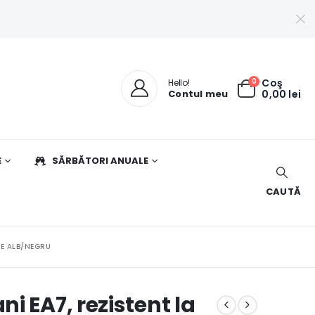
0
Coş
Hello!
Contul meu
0,00
lei
E
SĂRBĂTORI ANUALE
CAUTĂ
RE ALB/NEGRU
i EA7, rezistent la