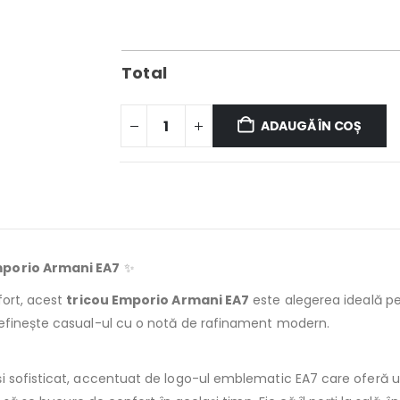
Total
ADAUGĂ ÎN COȘ
Emporio Armani EA7
✨
fort, acest
tricou Emporio Armani EA7
este alegerea ideală pen
definește casual-ul cu o notă de rafinament modern.
i sofisticat, accentuat de logo-ul emblematic EA7 care oferă un