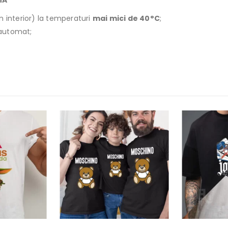
MĂ
n interior) la temperaturi
mai mici de 40°C
;
r automat;