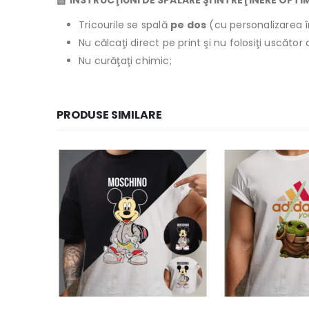
▧ INSTRUCŢIUNI DE SPĂLARE ŞI ÎNTREŢINERE OPTI
Tricourile se spală
pe dos
(cu personalizarea î
Nu călcaţi direct pe print şi nu folosiţi uscăto
Nu curăţaţi chimic;
PRODUSE SIMILARE