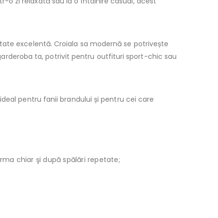
tr-o zi relaxată sau la o întâlnire casual, acest
litate excelentă. Croiala sa modernă se potrivește
garderoba ta, potrivit pentru outfituri sport-chic sau
 ideal pentru fanii brandului și pentru cei care
orma chiar şi după spălări repetate;