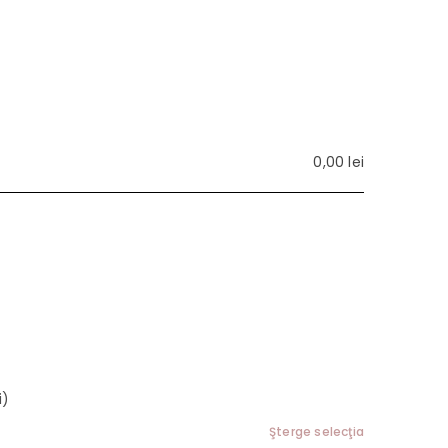
0,00
lei
i)
Şterge selecţia