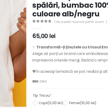
spălări, bumbac 100%
culoare alb/negru
( Nu există recenzii până acum. )
0
out of 5
65,00
lei
✨
Transformă-ți ținutele cu tricoul E
Alege să porți un brand care simbolizează s
impresiona oriunde mergi, lăsând o ampr
💖În aceeaşi tematică se pot realiza şi al
SKU:
2140
(required)
Tip Tricou
*
Copii
(0,00 lei)
Femei
(10,00 lei)