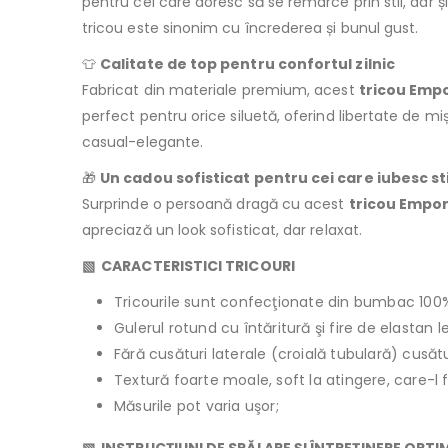
pentru cei care doresc să se remarce prin stil, dar și 
tricou este sinonim cu încrederea și bunul gust.
👕
Calitate de top pentru confortul zilnic
Fabricat din materiale premium, acest
tricou Emp
perfect pentru orice siluetă, oferind libertate de miș
casual-elegante.
🎁
Un cadou sofisticat pentru cei care iubesc st
Surprinde o persoană dragă cu acest
tricou Empor
apreciază un look sofisticat, dar relaxat.
▧ CARACTERISTICI TRICOURI
Tricourile sunt confecţionate din bumbac 100
Gulerul rotund cu întăritură şi fire de elastan 
Fără cusături laterale (croială tubulară) cusăt
Textură foarte moale, soft la atingere, care-l 
Măsurile pot varia uşor;