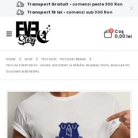
Transport Gratuit
• comenzi peste 300 Ron
Transport 16 lei
• comenzi sub 300 Ron
0
Coş
0,00
lei
HOME
SHOP
TRICOURI
,
TRICOURI BRAND
TRICOU EVERTON FC, UNISEX, REZISTENT LA SPĂLĂRI, BUMBAC 100%, REGULAR FIT,
CULOARE ALB/NEGRU