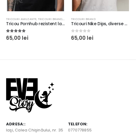
TRICOURI AMUZANTE
,
TRICOURI BRAND
,
TRICOURI CU MESAJ
TRICOURI BRAND
Tricou Pornhub rezistent la spălări, Unisex, bumbac 100%, Regular Fit, culoare alb/negru
Tricouri Nike Dips, diverse modele, rezistent la spălări, bumbac 100%, Unisex, Regular fit, culoare alb/negru #9
5.00
out of 5
0
out of 5
65,00
lei
65,00
lei
ADRESA::
TELEFON:
Iaşi, Calea Chişinăului, nr. 35
0770778855