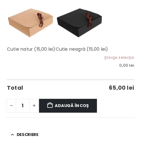
Cutie natur
(15,00 lei)
Cutie neagră
(15,00 lei)
Şterge selecţia
0,00
lei
Total
65,00
lei
ADAUGĂ ÎN COȘ
DESCRIERE