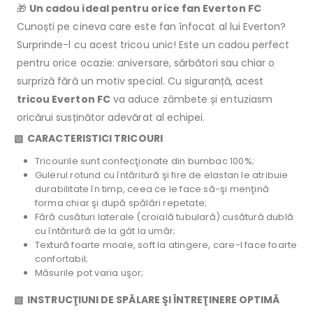
🎁
Un cadou ideal pentru orice fan Everton FC
Cunoști pe cineva care este fan înfocat al lui Everton?
Surprinde-l cu acest tricou unic! Este un cadou perfect
pentru orice ocazie: aniversare, sărbători sau chiar o
surpriză fără un motiv special. Cu siguranță, acest
tricou Everton FC
va aduce zâmbete și entuziasm
oricărui susținător adevărat al echipei.
▧ CARACTERISTICI TRICOURI
Tricourile sunt confecţionate din bumbac 100%;
Gulerul rotund cu întăritură şi fire de elastan le atribuie
durabilitate în timp, ceea ce le face să-şi menţină
forma chiar şi după spălări repetate;
Fără cusături laterale (croială tubulară) cusătură dublă
cu întăritură de la gât la umăr;
Textură foarte moale, soft la atingere, care-l face foarte
confortabil;
Măsurile pot varia uşor;
▧ INSTRUCŢIUNI DE SPĂLARE ŞI ÎNTREŢINERE OPTIMĂ