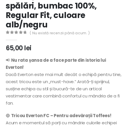
spălări, bumbac 100%,
Regular Fit, culoare
alb/negru
( Nu există recenzii până acum. )
0
out of 5
65,00
lei
📢
Nu rata șansa de a face parte din istoria lui
Everton!
Dacă Everton este mai mult decât o echipă pentru tine,
acest tricou este un „must-have.” Arată-ți sprijinul,
susține echipa cu stil și bucură-te de un articol
vestimentar care combină confortul cu mândria de a fi
fan.
🔵
Tricou Everton FC – Pentru adevărații Toffees!
Acum e momentul să porți cu mândrie culorile echipei