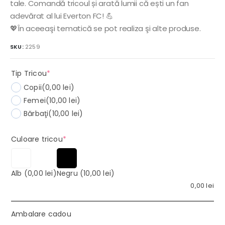
tale. Comandă tricoul și arată lumii că ești un fan
adevărat al lui Everton FC! 💪
💖În aceeaşi tematică se pot realiza şi alte produse.
SKU:
2259
(required)
Tip Tricou
*
Copii
(0,00 lei)
Femei
(10,00 lei)
Bărbaţi
(10,00 lei)
(required)
Culoare tricou
*
Alb
(0,00 lei)
Negru
(10,00 lei)
0,00
lei
Ambalare cadou