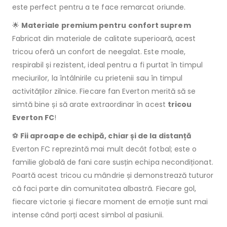
este perfect pentru a te face remarcat oriunde.
🌟
Materiale premium pentru confort suprem
Fabricat din materiale de calitate superioară, acest
tricou oferă un confort de neegalat. Este moale,
respirabil și rezistent, ideal pentru a fi purtat în timpul
meciurilor, la întâlnirile cu prietenii sau în timpul
activităților zilnice. Fiecare fan Everton merită să se
simtă bine și să arate extraordinar în acest
tricou
Everton FC
!
⚽
Fii aproape de echipă, chiar și de la distanță
Everton FC reprezintă mai mult decât fotbal; este o
familie globală de fani care susțin echipa necondiționat.
Poartă acest tricou cu mândrie și demonstrează tuturor
că faci parte din comunitatea albastră. Fiecare gol,
fiecare victorie și fiecare moment de emoție sunt mai
intense când porți acest simbol al pasiunii.