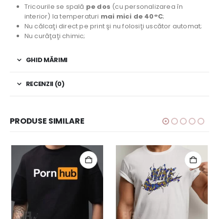
Tricourile se spală
pe dos
(cu personalizarea în
interior) la temperaturi
mai mici de 40°C
;
Nu călcaţi direct pe print şi nu folosiţi uscător automat;
Nu curăţaţi chimic;
GHID MĂRIMI
RECENZII (0)
PRODUSE SIMILARE