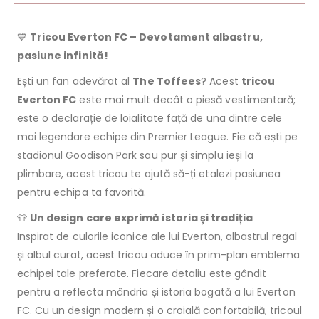
💙
Tricou Everton FC – Devotament albastru,
pasiune infinită!
Ești un fan adevărat al
The Toffees
? Acest
tricou
Everton FC
este mai mult decât o piesă vestimentară;
este o declarație de loialitate față de una dintre cele
mai legendare echipe din Premier League. Fie că ești pe
stadionul Goodison Park sau pur și simplu ieși la
plimbare, acest tricou te ajută să-ți etalezi pasiunea
pentru echipa ta favorită.
👕
Un design care exprimă istoria și tradiția
Inspirat de culorile iconice ale lui Everton, albastrul regal
și albul curat, acest tricou aduce în prim-plan emblema
echipei tale preferate. Fiecare detaliu este gândit
pentru a reflecta mândria și istoria bogată a lui Everton
FC. Cu un design modern și o croială confortabilă, tricoul