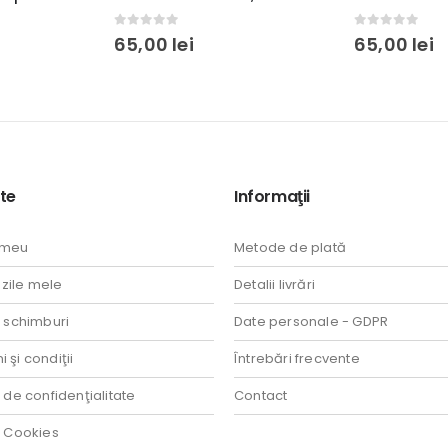
0
out of 5
0
out of 5
65,00
lei
65,00
lei
te
Informaţii
 meu
Metode de plată
ile mele
Detalii livrări
i schimburi
Date personale - GDPR
 şi condiţii
Întrebări frecvente
a de confidenţialitate
Contact
a Cookies