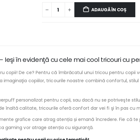
ADAUGĂ ÎN COȘ
– Ieşi în evidenţă cu cele mai cool tricouri cu p
ru copii! De ce? Pentru că îmbrăcatul unui tricou pentru copii v
imaginaţia copiilor, tricourile noastre combină confortul, stilul ş
rpuff personalizat pentru copii, sau dacă nu se potriveşte stilul
 înaltă calitate, tricourile oferă confort dar vei fi şi în pas cu
ente grafice care atrag atenția și emană încredere. Fie că te pli
tica gaming vor atrage atenția cu siguranţă.
nalizate pentru copii cu orice tematică!