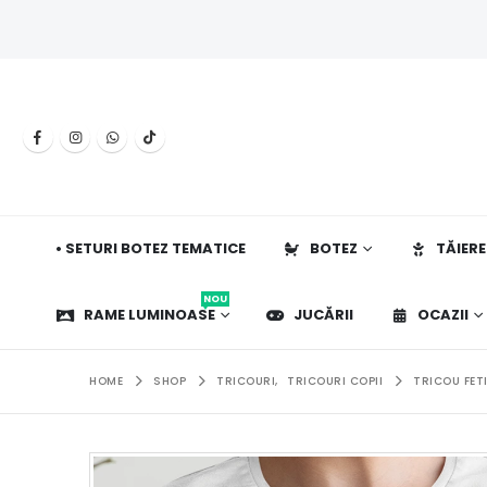
• SETURI BOTEZ TEMATICE
BOTEZ
TĂIERE
NOU
RAME LUMINOASE
JUCĂRII
OCAZII
HOME
SHOP
TRICOURI
,
TRICOURI COPII
TRICOU FET