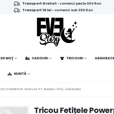
Transport Gratuit
• comenzi peste 300 Ron
Transport 16 lei
• comenzi sub 300 Ron
 DE MOŢ
CADOURI
TRICOURI
HANORAC
NUNTĂ
IȚELE POWERPUFF, REGULAR FIT, BUMBAC 100%, ALB/NEGRU
Tricou Fetițele Powerp