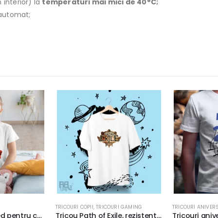
 interior) la
temperaturi mai mici de 40°C;
r automat;
RI GAMING
TRICOURI ANIVERSARE
,
TRICOURI COPII
TRICOURI BRAND
,
Tricou Path of Exile, rezistent la spălări, bumbac 100%, culoare alb/negru, regular fit
Tricouri aniversare 2 ani Spiderman, rezistent la spălări, regular fit, bumbac 100%, culoare alb/negru