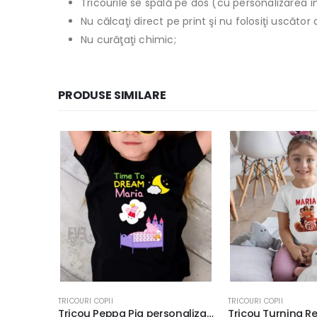
Tricourile se spală pe dos (cu personalizarea în
Nu călcaţi direct pe print şi nu folosiţi uscăto
Nu curăţaţi chimic;
PRODUSE SIMILARE
TRICOURI COPII
TRICOURI COPII
,
TRICOU
Tricou Peppa Pig personalizat cu nume, Time To Dream, rezistent la spălări, bumbac 100%, regular fit, culoare alb/negru
Tricou Turning Red pentru copii, rezistent la spălări, bumbac 100%, regular fit, culoare alb/negru