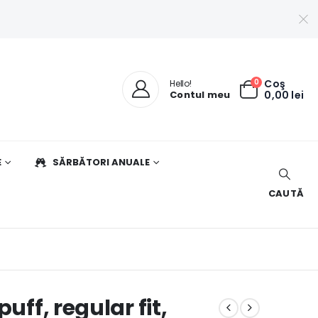
0
Coş
Hello!
Contul meu
0,00
lei
E
SĂRBĂTORI ANUALE
CAUTĂ
uff, regular fit,