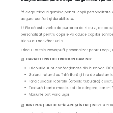
🎁 Alege tricouri gaming pentru copii personalizate e
asigura confort şi durabilitate.
👕 Fie că este vorba de purtarea de zi cu zi, de oca
personalizat pentru copii le va aduce copiilor zâmbe
tricou cu adevărat unic.
Tricou Fetițele Powerpuff personalizat pentru copii, r
▧
CARACTERISTICI TRICOURI GAMING:
Tricourile sunt confecţionate din bumbac 100
Gulerul rotund cu întăritură şi fire de elastan 
Fără cusături laterale (croială tubulară) cusăt
Textură foarte moale, soft la atingere, care-l 
Măsurile pot varia uşor;
▧
INSTRUCŢIUNI DE SPĂLARE ŞI ÎNTREŢINERE OPT