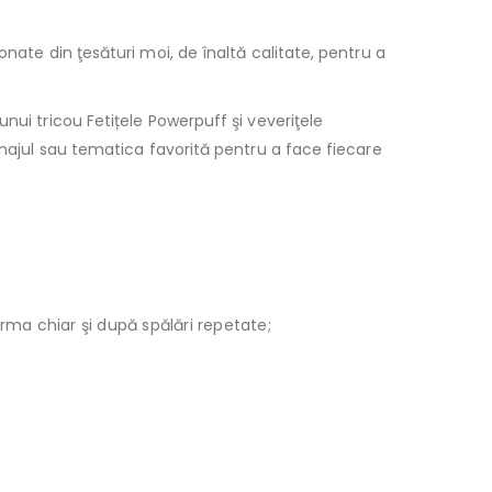
nate din ţesături moi, de înaltă calitate, pentru a
nui tricou Fetițele Powerpuff şi veveriţele
onajul sau tematica favorită pentru a face fiecare
orma chiar şi după spălări repetate;