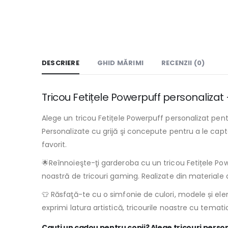
DESCRIERE
GHID MĂRIMI
RECENZII (0)
Tricou Fetițele Powerpuff personalizat 
Alege un tricou Fetițele Powerpuff personalizat pent
Personalizate cu grijă şi concepute pentru a le capta 
favorit.
🌟Reînnoieşte-ţi garderoba cu un tricou Fetițele Powe
noastră de tricouri gaming. Realizate din materiale de
👕 Răsfaţă-te cu o simfonie de culori, modele și elem
exprimi latura artistică, tricourile noastre cu tema
Cauţi un cadou pentru copii? Alege tricouri perso