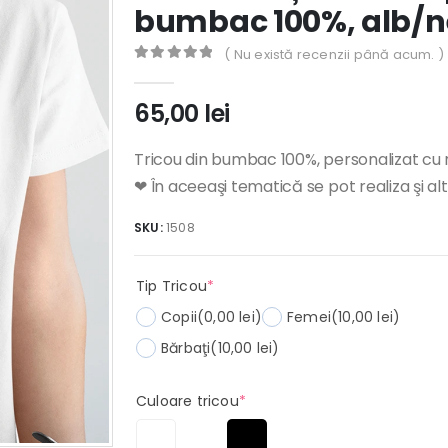
bumbac 100%, alb/n
( Nu există recenzii până acum. )
0
out of 5
65,00
lei
Tricou din bumbac 100%, personalizat cu 
❤ În aceeaşi tematică se pot realiza şi al
SKU:
1508
(required)
Tip Tricou
*
Copii
(0,00 lei)
Femei
(10,00 lei)
Bărbaţi
(10,00 lei)
(required)
Culoare tricou
*