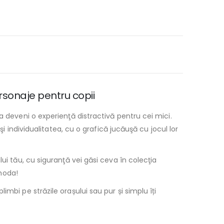
ersonaje pentru copii
a deveni o experienţă distractivă pentru cei mici.
i individualitatea, cu o grafică jucăuşă cu jocul lor
ui tău, cu siguranţă vei găsi ceva în colecţia
 moda!
mbi pe străzile orașului sau pur și simplu îți