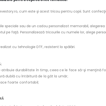
vestory.ro, cum este şi acest tricou pentru copii. Sunt confecţio
ziile speciale sau de un cadou personalizat memorabil, alegerea u
tul pe faţă. Personalizează tricourile cu numele lor, alege pers
ealizat cu tehnologie DTF, rezistent la spălări.
%;
le atribuie durabilitate în timp, ceea ce le face să-şi menţină f
ură dublă cu întăritură de la gât la umăr;
face foarte confortabil;
IMĂ