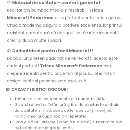
👕
Material de calitate – confort garantat
Realizat din bumbac moale și respirabil,
Tricou
Minecraft Enderman
este perfect pentru orice gamer.
Croiala modernă asigură o potrivire excelentă, iar printul
rezistent garantează că designul va rămâne impecabil
chiar și după multe spălări.
🎁
Cadoul ideal pentru fanii Minecraft!
Dacă ai un prieten pasionat de Minecraft, acesta este
cadoul perfect!
Tricou Minecraft Enderman
este
alegerea ideală pentru orice fan al jocului, oferind un
design iconic și personalizare exclusivă.
▧ CARACTERISTICI TRICOURI
Tricourile sunt confecţionate din bumbac 100%;
Gulerul rotund cu întăritură şi fire de elastan le atribuie
durabilitate în timp, ceea ce le face să-şi menţină
forma chiar şi după spălări repetate;
Fără cusături laterale (croială tubulară) cusătură dublă
cu întăritură de la gât la umăr;