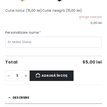
Cutie natur
(15,00 lei)
Cutie neagră
(15,00 lei)
Şterge selecţia
0,00
lei
(required)
Personalizare nume
*
Total
65,00
lei
ADAUGĂ ÎN COȘ
DESCRIERE