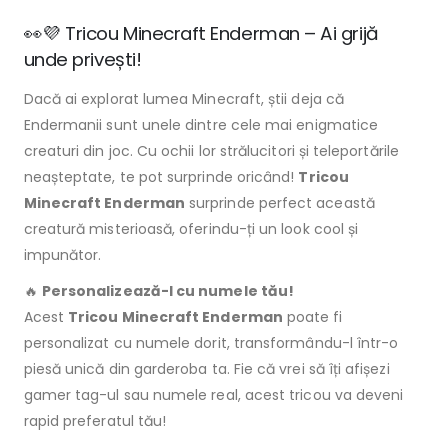
👀💜 Tricou Minecraft Enderman – Ai grijă
unde privești!
Dacă ai explorat lumea Minecraft, știi deja că
Endermanii sunt unele dintre cele mai enigmatice
creaturi din joc. Cu ochii lor strălucitori și teleportările
neașteptate, te pot surprinde oricând!
Tricou
Minecraft Enderman
surprinde perfect această
creatură misterioasă, oferindu-ți un look cool și
impunător.
🔥
Personalizează-l cu numele tău!
Acest
Tricou Minecraft Enderman
poate fi
personalizat cu numele dorit, transformându-l într-o
piesă unică din garderoba ta. Fie că vrei să îți afișezi
gamer tag-ul sau numele real, acest tricou va deveni
rapid preferatul tău!