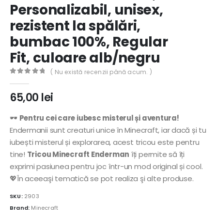
Personalizabil, unisex,
rezistent la spălări,
bumbac 100%, Regular
Fit, culoare alb/negru
( Nu există recenzii până acum. )
0
out of 5
65,00
lei
🕶️
Pentru cei care iubesc misterul și aventura!
Endermanii sunt creaturi unice în Minecraft, iar dacă și tu
iubești misterul și explorarea, acest tricou este pentru
tine!
Tricou Minecraft Enderman
îți permite să îți
exprimi pasiunea pentru joc într-un mod original și cool.
💖În aceeaşi tematică se pot realiza şi alte produse.
SKU:
2903
Brand:
Minecraft