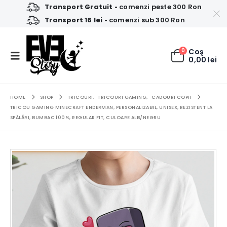
Transport Gratuit
• comenzi peste 300 Ron
Transport 16 lei
• comenzi sub 300 Ron
0
Coş
0,00
lei
HOME
SHOP
TRICOURI
,
TRICOURI GAMING
,
CADOURI COPII
TRICOU GAMING MINECRAFT ENDERMAN, PERSONALIZABIL, UNISEX, REZISTENT LA
SPĂLĂRI, BUMBAC 100%, REGULAR FIT, CULOARE ALB/NEGRU