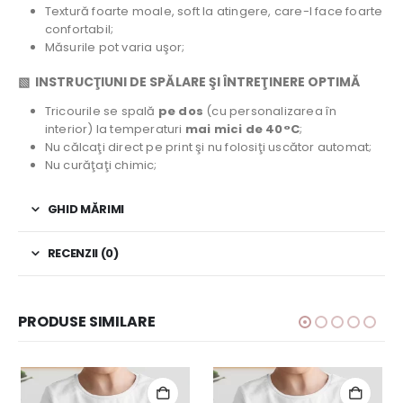
Textură foarte moale, soft la atingere, care-l face foarte
confortabil;
Măsurile pot varia uşor;
▧ INSTRUCŢIUNI DE SPĂLARE ŞI ÎNTREŢINERE OPTIMĂ
Tricourile se spală
pe dos
(cu personalizarea în
interior) la temperaturi
mai mici de 40°C
;
Nu călcaţi direct pe print şi nu folosiţi uscător automat;
Nu curăţaţi chimic;
GHID MĂRIMI
RECENZII (0)
PRODUSE SIMILARE