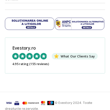
Evestory.ro
What Our Clients Say
4.95 rating
(155 reviews)
© Evestory 2024. Toate
drepturile rezervate.