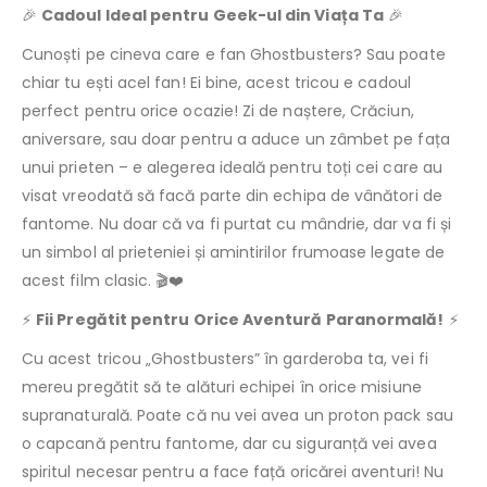
🎉
Cadoul Ideal pentru Geek-ul din Viața Ta
🎉
Cunoști pe cineva care e fan Ghostbusters? Sau poate
chiar tu ești acel fan! Ei bine, acest tricou e cadoul
perfect pentru orice ocazie! Zi de naștere, Crăciun,
aniversare, sau doar pentru a aduce un zâmbet pe fața
unui prieten – e alegerea ideală pentru toți cei care au
visat vreodată să facă parte din echipa de vânători de
fantome. Nu doar că va fi purtat cu mândrie, dar va fi și
un simbol al prieteniei și amintirilor frumoase legate de
acest film clasic. 🎬❤️
⚡
Fii Pregătit pentru Orice Aventură Paranormală!
⚡
Cu acest tricou „Ghostbusters” în garderoba ta, vei fi
mereu pregătit să te alături echipei în orice misiune
supranaturală. Poate că nu vei avea un proton pack sau
o capcană pentru fantome, dar cu siguranță vei avea
spiritul necesar pentru a face față oricărei aventuri! Nu