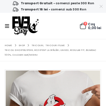
Transport Gratuit
• comenzi peste 300 Ron
Transport 16 lei
• comenzi sub 300 Ron
0
Coş
0,00
lei
HOME
SHOP
TRICOURI
,
TRICOURI FILME
TRICOU GHOSTBUSTERS, REZISTENT LA SPĂLĂRI, UNISEX, REGULAR FIT, BUMBAC
100%, CULOARE ALB/NEGRU