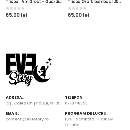
Tricou I Am Groot – Guardians of the Galaxy, rezistent la spălări, bumbac 100%, Unisex, Regular Fit, culoare negru/alb
Tricou Ozark bumbac 100%, rezistent la spălări, regular fit, culoare alb sau negru
0
out of 5
0
out of 5
65,00
lei
65,00
lei
ADRESA::
TELEFON:
Iaşi, Calea Chişinăului, nr. 35
0770778855
EMAIL:
PROGRAM DE LUCRU:
comenzi@evestory.ro
Luni - Sâmbătă - 10:00AM -
17:00PM