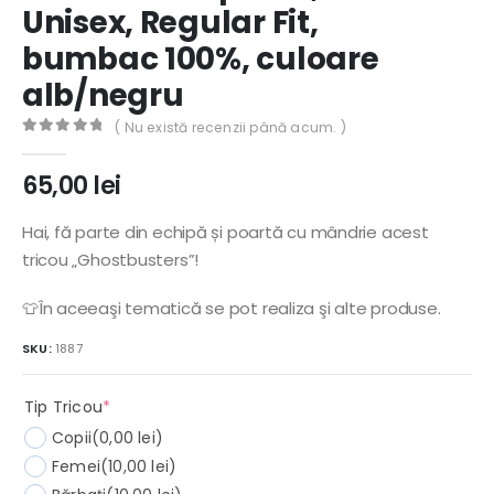
Unisex, Regular Fit,
bumbac 100%, culoare
alb/negru
( Nu există recenzii până acum. )
0
out of 5
65,00
lei
Hai, fă parte din echipă și poartă cu mândrie acest
tricou „Ghostbusters”!
👕În aceeaşi tematică se pot realiza şi alte produse.
SKU:
1887
(required)
Tip Tricou
*
Copii
(0,00 lei)
Femei
(10,00 lei)