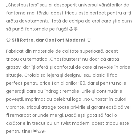
„Ghostbusters” sau ai descoperit universul vânătorilor de
fantome mai târziu, acest tricou este perfect pentru a-ți
arăta devotamentul față de echipa de eroi care știe cum
să pună fantomele pe fugă! 🕹️🕸️
👕
Stil Retro, dar Confort Modern!
👕
Fabricat din materiale de calitate superioară, acest
tricou cu tematica „Ghostbusters” nu doar că arată
grozav, dar îți oferă și confortul de care ai nevoie în orice
situație. Croiala sa lejeră și designul său clasic îl fac
perfect pentru orice fan al anilor ‘80, dar și pentru noile
generații care au îndrăgit remake-urile și continuările
poveștii. Imprimat cu celebrul logo „No Ghosts” în culori
vibrante, tricoul atrage toate privirile și garantează că vei
fi remarcat oriunde mergi. Dacă ești gata să faci o
călătorie în trecut cu un twist modern, acest tricou este
pentru tine! 🌟👕💫