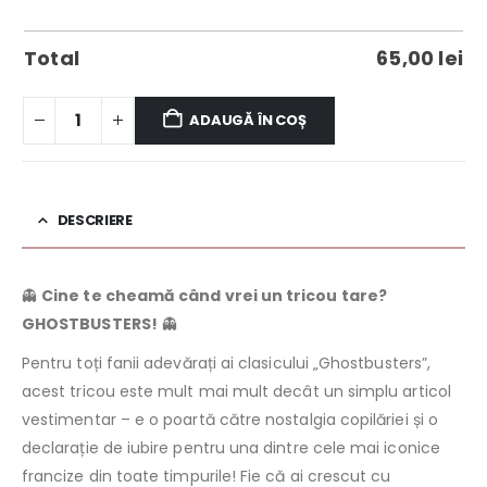
Total
65,00
lei
ADAUGĂ ÎN COȘ
DESCRIERE
👻
Cine te cheamă când vrei un tricou tare?
GHOSTBUSTERS!
👻
Pentru toți fanii adevărați ai clasicului „Ghostbusters”,
acest tricou este mult mai mult decât un simplu articol
vestimentar – e o poartă către nostalgia copilăriei și o
declarație de iubire pentru una dintre cele mai iconice
francize din toate timpurile! Fie că ai crescut cu