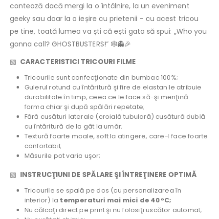
contează dacă mergi la o întâlnire, la un eveniment
geeky sau doar la o ieșire cu prietenii – cu acest tricou
pe tine, toată lumea va ști că ești gata să spui: „Who you
gonna call? GHOSTBUSTERS!” 🕸️👻🎉
▧
CARACTERISTICI TRICOURI FILME
Tricourile sunt confecţionate din bumbac 100%;
Gulerul rotund cu întăritură şi fire de elastan le atribuie
durabilitate în timp, ceea ce le face să-şi menţină
forma chiar şi după spălări repetate;
Fără cusături laterale (croială tubulară) cusătură dublă
cu întăritură de la gât la umăr;
Textură foarte moale, soft la atingere, care-l face foarte
confortabil;
Măsurile pot varia uşor;
▧
INSTRUCŢIUNI DE SPĂLARE ŞI ÎNTREŢINERE OPTIMĂ
Tricourile se spală pe dos (cu personalizarea în
interior) la
temperaturi mai mici de 40°C;
Nu călcaţi direct pe print şi nu folosiţi uscător automat;