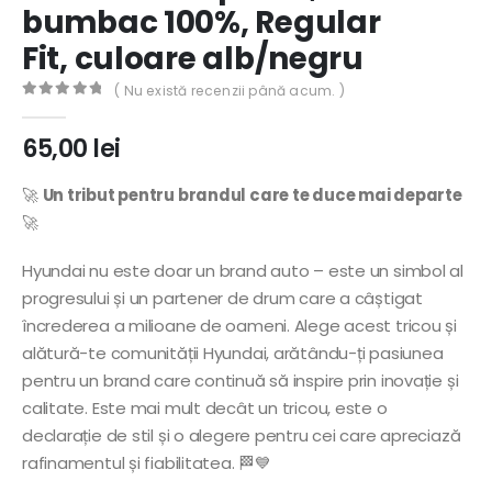
bumbac 100%, Regular
Fit, culoare alb/negru
( Nu există recenzii până acum. )
0
out of 5
65,00
lei
🚀
Un tribut pentru brandul care te duce mai departe
🚀
Hyundai nu este doar un brand auto – este un simbol al
progresului și un partener de drum care a câștigat
încrederea a milioane de oameni. Alege acest tricou și
alătură-te comunității Hyundai, arătându-ți pasiunea
pentru un brand care continuă să inspire prin inovație și
calitate. Este mai mult decât un tricou, este o
declarație de stil și o alegere pentru cei care apreciază
rafinamentul și fiabilitatea. 🏁💙