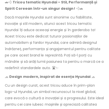
🚗💨
Tricou tematic Hyundai – Stil, Performanță și
Spirit Coreean într-un singur design!
💨🚗
Dacă mașinile Hyundai sunt sinonime cu fiabilitate,
inovație și stil modern, atunci acest tricou tematic
Hyundai îți aduce aceeași energie și în garderoba ta!
Acest tricou este dedicat tuturor pasionaților de
automobilism și fanilor Hyundai, care admiră designul
îndrăzneț, performanța și angajamentul pentru calitate
pe care acest brand le reprezintă. Poți să-l porți cu
mândrie și să arăți lumii pasiunea ta pentru o marcă ce a
redefinit standardele auto. 🛣️✨
🧢
Design modern, inspirat de esența Hyundai
🧢
Cu un design curat, acest tricou aduce în prim-plan
logo-ul Hyundai, un simbol recunoscut la nivel global,
care evocă o cultură a inovației și a progresului. Este ideal
pentru cei care iubesc mașinile și apreciază calitatea