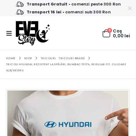
Transport Gratuit
• comenzi peste 300 Ron
Transport 16 lei
• comenzi sub 300 Ron
0
Coş
0,00
lei
HOME
SHOP
TRICOURI
,
TRICOURI BRAND
TRICOU HYUNDAI, REZISTENT LA SPĂLĂRI, BUMBAC 100%, REGULAR FIT, CULOARE
ALB/NEGRU