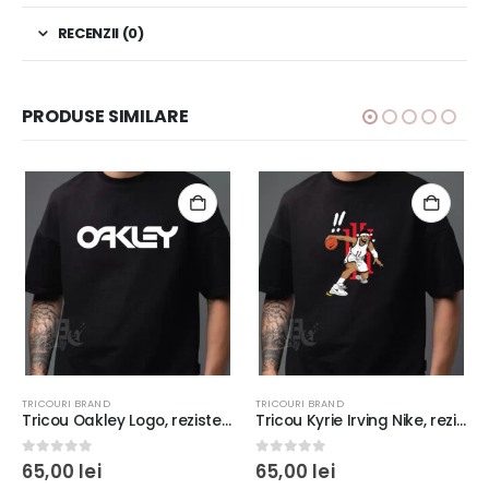
RECENZII (0)
PRODUSE SIMILARE
TRICOURI BRAND
TRICOURI BRAND
Tricou Oakley Logo, rezistent la spălări, bumbac 100%, Unisex, Regular fit, culoare alb/negru
Tricou Kyrie Irving Nike, rezistent la spălări, regular fit, bumbac 100%, culoare alb/negru #7
0
out of 5
0
out of 5
65,00
lei
65,00
lei