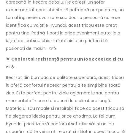
coreeană în fiecare detaliu. Fie că ești un șofer
experimentat care iubește să petreacă ore pe drum, un
fan al ingineriei avansate sau doar o persoană care se
identifică cu valorile Hyundai, acest tricou este creat
pentru tine. Poți să-l porți la orice eveniment auto, la o
ieșire casual sau chiar la întâlnirile cu prietenii tăi
pasionați de mașini! 👕🔧
🌟
Confort și rezistență pentru un look cool de zi cu
zi
🌟
Realizat din bumbac de calitate superioară, acest tricou
îți oferă confortul necesar pentru a te simți bine toată
ziua. Este perfect pentru zilele aglomerate sau pentru
momentele în care te bucuri de o plimbare lungă.
Materialul său moale și respirabil face ca acest tricou să
fie alegerea ideală pentru orice anotimp. La fel cum
Hyundai prioritizează confortul șoferilor săi, și noi ne
asigurăm că te vei simți relaxat și stilat în acest tricou. 🌞