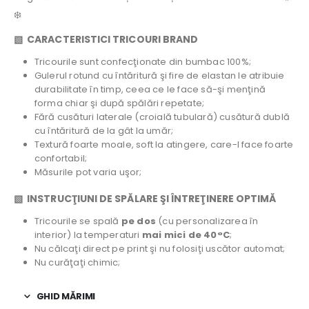
❄️
▧ CARACTERISTICI TRICOURI BRAND
Tricourile sunt confecţionate din bumbac 100%;
Gulerul rotund cu întăritură şi fire de elastan le atribuie
durabilitate în timp, ceea ce le face să-şi menţină
forma chiar şi după spălări repetate;
Fără cusături laterale (croială tubulară) cusătură dublă
cu întăritură de la gât la umăr;
Textură foarte moale, soft la atingere, care-l face foarte
confortabil;
Măsurile pot varia uşor;
▧ INSTRUCŢIUNI DE SPĂLARE ŞI ÎNTREŢINERE OPTIMĂ
Tricourile se spală
pe dos
(cu personalizarea în
interior) la temperaturi
mai mici de 40°C
;
Nu călcaţi direct pe print şi nu folosiţi uscător automat;
Nu curăţaţi chimic;
GHID MĂRIMI