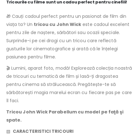
Tricourile cu filme sunt un cadou perfect pentru cinefili!
Cauți cadoul perfect pentru un pasionat de film din
🎁
viața ta? Un
tricou cu John Wick
este cadoul excelent
pentru zile de naștere, sărbători sau ocazii speciale.
Surprinde-i pe cei dragi cu un tricou care reflectă
gusturile lor cinematografice și arată că le înțelegi
pasiunea pentru filme.
Lumini, aparat foto, modă! Explorează colecția noastră
🎬
de tricouri cu tematică de film și lasă-ți dragostea
pentru cinema să strălucească. Pregătește-te să
sărbătorești magia marelui ecran cu fiecare pas pe care
îl faci.
Tricou John Wick Parabellum cu model pe faţă şi
spate.
CARACTERISTICI TRICOURI
▧