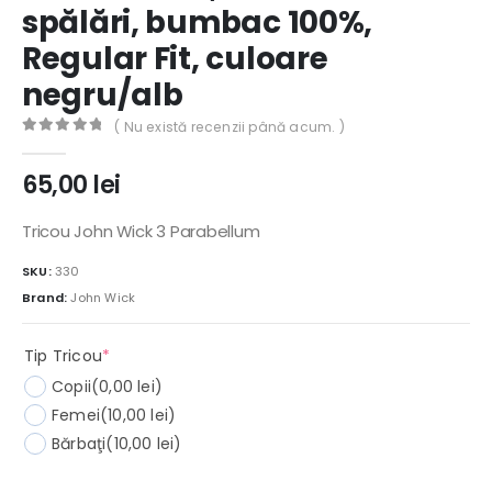
spălări, bumbac 100%,
Regular Fit, culoare
negru/alb
( Nu există recenzii până acum. )
0
out of 5
65,00
lei
Tricou John Wick 3 Parabellum
SKU:
330
Brand:
John Wick
(required)
Tip Tricou
*
Copii
(0,00 lei)
Femei
(10,00 lei)
Bărbaţi
(10,00 lei)