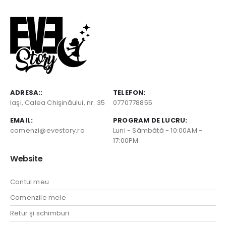
ADRESA::
TELEFON:
Iaşi, Calea Chişinăului, nr. 35
0770778855
EMAIL:
PROGRAM DE LUCRU:
comenzi@evestory.ro
Luni - Sâmbătă - 10:00AM -
17:00PM
Website
Contul meu
Comenzile mele
Retur şi schimburi