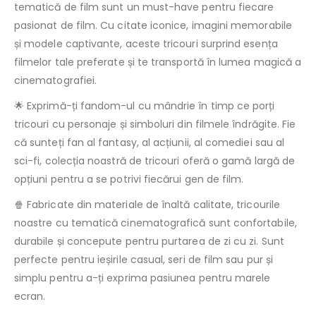
tematică de film sunt un must-have pentru fiecare
pasionat de film. Cu citate iconice, imagini memorabile
și modele captivante, aceste tricouri surprind esența
filmelor tale preferate și te transportă în lumea magică a
cinematografiei.
Exprimă-ți fandom-ul cu mândrie în timp ce porți
🌟
tricouri cu personaje și simboluri din filmele îndrăgite. Fie
că sunteți fan al fantasy, al acțiunii, al comediei sau al
sci-fi, colecția noastră de tricouri oferă o gamă largă de
opțiuni pentru a se potrivi fiecărui gen de film.
Fabricate din materiale de înaltă calitate, tricourile
🍿
noastre cu tematică cinematografică sunt confortabile,
durabile și concepute pentru purtarea de zi cu zi. Sunt
perfecte pentru ieșirile casual, seri de film sau pur și
simplu pentru a-ți exprima pasiunea pentru marele
ecran.