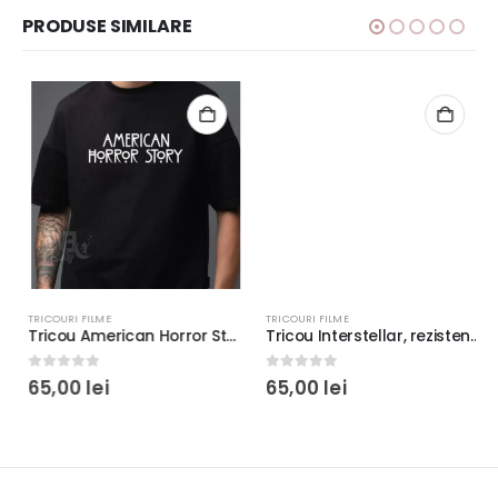
PRODUSE SIMILARE
TRICOURI FILME
TRICOURI FILME
Tricou American Horror Story, rezistent la spălări, Bumbac 100%, Regular fit, culoare alb/negru
Tricou Interstellar, rezistent la spălări, regular fit, bumbac 100%, culoare alb/negru
0
out of 5
0
out of 5
65,00
lei
65,00
lei