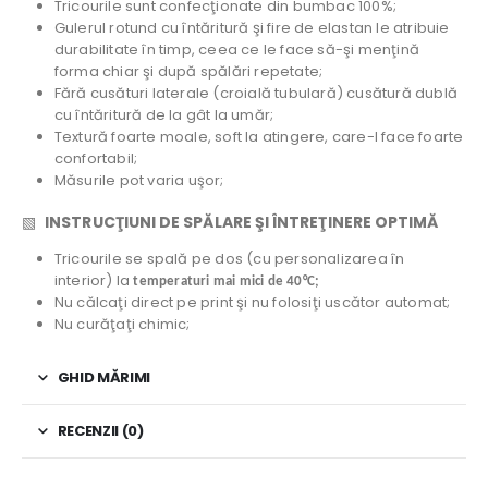
Tricourile sunt confecţionate din bumbac 100%;
Gulerul rotund cu întăritură şi fire de elastan le atribuie
durabilitate în timp, ceea ce le face să-şi menţină
forma chiar şi după spălări repetate;
Fără cusături laterale (croială tubulară) cusătură dublă
cu întăritură de la gât la umăr;
Textură foarte moale, soft la atingere, care-l face foarte
confortabil;
Măsurile pot varia uşor;
INSTRUCŢIUNI DE SPĂLARE ŞI ÎNTREŢINERE OPTIMĂ
▧
Tricourile se spală pe dos (cu personalizarea în
interior) la
temperaturi mai mici de 40°C;
Nu călcaţi direct pe print şi nu folosiţi uscător automat;
Nu curăţaţi chimic;
GHID MĂRIMI
RECENZII (0)