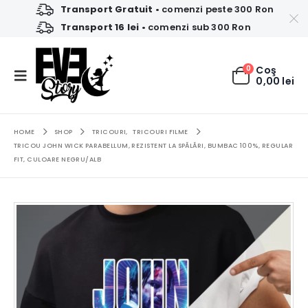
Transport Gratuit
• comenzi peste 300 Ron
Transport 16 lei
• comenzi sub 300 Ron
0
Coş
0,00
lei
HOME
SHOP
TRICOURI
,
TRICOURI FILME
TRICOU JOHN WICK PARABELLUM, REZISTENT LA SPĂLĂRI, BUMBAC 100%, REGULAR
FIT, CULOARE NEGRU/ALB