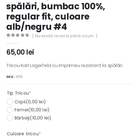
spălări, bumbac 100%,
regular fit, culoare
alb/negru #4
( Nu există recenzii până acum. )
0
out of 5
65,00
lei
Tricou Karl Lagerfeld cu imprimeu rezistent la spălări.
SKU:
1315
(required)
Tip Tricou
*
Copii
(0,00 lei)
Femei
(10,00 lei)
Bărbaţi
(10,00 lei)
(required)
Culoare tricou
*