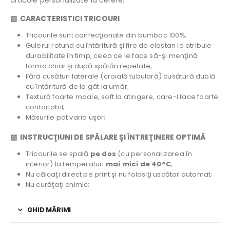
articole personalizate la cerere.
▧
CARACTERISTICI TRICOURI
Tricourile sunt confecţionate din bumbac 100%;
Gulerul rotund cu întăritură şi fire de elastan le atribuie
durabilitate în timp, ceea ce le face să-şi menţină
forma chiar şi după spălări repetate;
Fără cusături laterale (croială tubulară) cusătură dublă
cu întăritură de la gât la umăr;
Textură foarte moale, soft la atingere, care-l face foarte
confortabil;
Măsurile pot varia uşor;
▧
INSTRUCŢIUNI DE SPĂLARE ŞI ÎNTREŢINERE OPTIMĂ
Tricourile se spală
pe dos
(cu personalizarea în
interior) la temperaturi
mai mici de 40°C
;
Nu călcaţi direct pe print şi nu folosiţi uscător automat;
Nu curăţaţi chimic;
GHID MĂRIMI