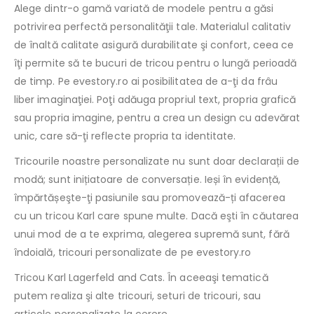
Alege dintr-o gamă variată de modele pentru a găsi
potrivirea perfectă personalităţii tale. Materialul calitativ
de înaltă calitate asigură durabilitate şi confort, ceea ce
îţi permite să te bucuri de tricou pentru o lungă perioadă
de timp. Pe evestory.ro ai posibilitatea de a-ţi da frâu
liber imaginaţiei. Poţi adăuga propriul text, propria grafică
sau propria imagine, pentru a crea un design cu adevărat
unic, care să-ţi reflecte propria ta identitate.
Tricourile noastre personalizate nu sunt doar declarații de
modă; sunt inițiatoare de conversație. Ieși în evidență,
împărtășeşte-ţi pasiunile sau promovează-ți afacerea
cu un tricou Karl care spune multe. Dacă eşti în căutarea
unui mod de a te exprima, alegerea supremă sunt, fără
îndoială, tricouri personalizate de pe evestory.ro
Tricou Karl Lagerfeld and Cats. În aceeaşi tematică
putem realiza şi alte tricouri, seturi de tricouri, sau