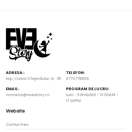
ADRESA::
TELEFON:
Iaşi, Calea Chişinăului, nr. 35
0770778855
EMAIL:
PROGRAM DE LUCRU:
comenzi@evestory.ro
Luni - Sâmbătă - 10:00AM -
17:00PM
Website
Contul meu