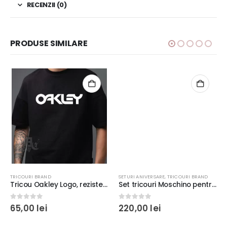
RECENZII (0)
PRODUSE SIMILARE
TRICOURI BRAND
SETURI ANIVERSARE
,
TRICOURI BRAND
Tricou Oakley Logo, rezistent la spălări, bumbac 100%, Unisex, Regular fit, culoare alb/negru
Set tricouri Moschino pentru familie, imprimeu rezistent la spălări, culoare negru, bumbac 100%, Regular Fit
0
out of 5
0
out of 5
65,00
lei
220,00
lei