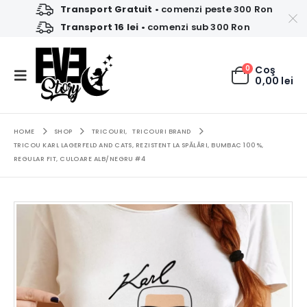
Transport Gratuit
• comenzi peste 300 Ron
Transport 16 lei
• comenzi sub 300 Ron
0
Coş
0,00
lei
HOME
SHOP
TRICOURI
,
TRICOURI BRAND
TRICOU KARL LAGERFELD AND CATS, REZISTENT LA SPĂLĂRI, BUMBAC 100%,
REGULAR FIT, CULOARE ALB/NEGRU #4