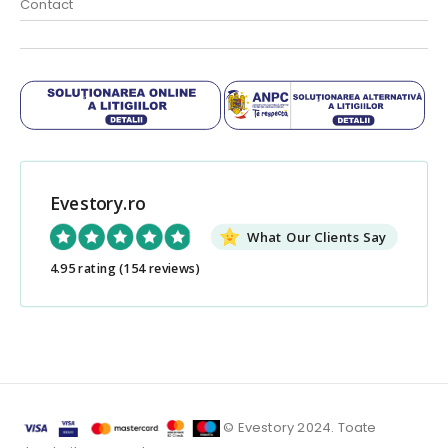
Contact
Evestory.ro
What Our Clients Say
4.95 rating
(154 reviews)
© Evestory 2024. Toate