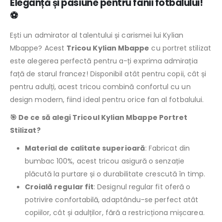
Eleganță și pasiune pentru fanii fotbalului!
⚽
Ești un admirator al talentului și carismei lui Kylian
Mbappe? Acest
Tricou Kylian Mbappe
cu portret stilizat
este alegerea perfectă pentru a-ți exprima admirația
față de starul francez! Disponibil atât pentru copii, cât și
pentru adulți, acest tricou combină confortul cu un
design modern, fiind ideal pentru orice fan al fotbalului.
🎯 De ce să alegi Tricoul Kylian Mbappe Portret
Stilizat?
Material de calitate superioară
: Fabricat din
bumbac 100%, acest tricou asigură o senzație
plăcută la purtare și o durabilitate crescută în timp.
Croială regular fit
: Designul regular fit oferă o
potrivire confortabilă, adaptându-se perfect atât
copiilor, cât și adulților, fără a restricționa mișcarea.