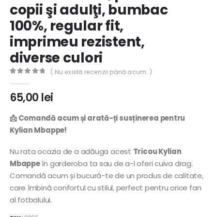
copii şi adulţi, bumbac
100%, regular fit,
imprimeu rezistent,
diverse culori
( Nu există recenzii până acum. )
0
out of 5
65,00
lei
📩 Comandă acum și arată-ți susținerea pentru
Kylian Mbappe!
Nu rata ocazia de a adăuga acest
Tricou Kylian
Mbappe
în garderoba ta sau de a-l oferi cuiva drag.
Comandă acum și bucură-te de un produs de calitate,
care îmbină confortul cu stilul, perfect pentru orice fan
al fotbalului.