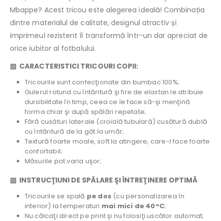
Mbappe? Acest tricou este alegerea ideală! Combinația
dintre materialul de calitate, designul atractiv și
imprimeul rezistent îl transformă într-un dar apreciat de
orice iubitor al fotbalului.
▧ CARACTERISTICI TRICOURI COPII:
Tricourile sunt confecţionate din bumbac 100%;
Gulerul rotund cu întăritură şi fire de elastan le atribuie
durabilitate în timp, ceea ce le face să-şi menţină
forma chiar şi după spălări repetate;
Fără cusături laterale (croială tubulară) cusătură dublă
cu întăritură de la gât la umăr;
Textură foarte moale, soft la atingere, care-l face foarte
confortabil;
Măsurile pot varia uşor;
▧ INSTRUCŢIUNI DE SPĂLARE ŞI ÎNTREŢINERE OPTIMĂ
Tricourile se spală
pe dos
(cu personalizarea în
interior) la temperaturi
mai mici de 40°C
;
Nu călcaţi direct pe print şi nu folosiţi uscător automat;