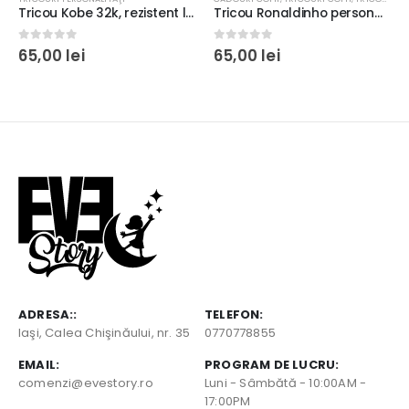
Tricou Kobe 32k, rezistent la spălări, bumbac 100%, Regular Fit, culoare alb/negru
Tricou Ronaldinho personalizat pentru copii și adulți, bumbac 100%, regular fit, rezistent la spălări
0
out of 5
0
out of 5
65,00
lei
65,00
lei
ADRESA::
TELEFON:
Iaşi, Calea Chişinăului, nr. 35
0770778855
EMAIL:
PROGRAM DE LUCRU:
comenzi@evestory.ro
Luni - Sâmbătă - 10:00AM -
17:00PM