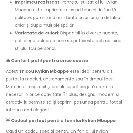
Imprimeu rezistent
: Portretul stilizat al lui Kylian
Mbappe este imprimat folosind tehnici de înaltă
calitate, garantând rezistența culorilor și a detaliilor
chiar și după multiple spălări.
Varietate de culori
: Disponibil în diverse nuanțe,
poți alege culoarea care se potrivește cel mai bine
stilului tău personal.
💼 Confort și stil pentru orice ocazie
Acest
Tricou Kylian Mbappe
este ideal pentru a fi
purtat la meciuri, antrenamente sau în timpul liber.
Materialul respirabil și croiala lejeră asigură confortul
necesar în orice activitate. În plus, designul modern și
atractiv îți permite să îți exprimi pasiunea pentru fotbal
într-un mod elegant.
🌟 Cadoul perfect pentru fanii lui Kylian Mbappe
Cauți un cadou special pentru un fan al lui Kylian