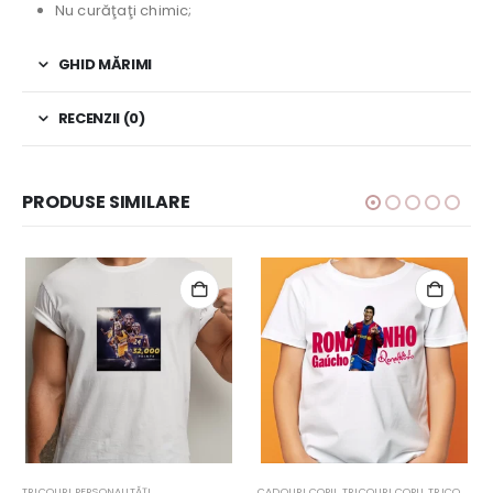
Nu curăţaţi chimic;
GHID MĂRIMI
RECENZII (0)
PRODUSE SIMILARE
TRICOURI PERSONALITĂŢI
CADOURI COPII
,
TRICOURI COPII
,
TRICOURI MESERII