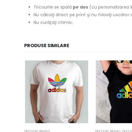
Tricourile se spală
pe dos
(cu personalizarea î
Nu călcaţi direct pe print şi nu folosiţi uscăto
Nu curăţaţi chimic;
PRODUSE SIMILARE
TRICOURI BRAND
,
TRICOURI COPII
TRICOURI BRAND
,
TRICO