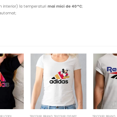
n interior) la temperaturi
mai mici de 40°C
;
r automat;
URI DISNEY
TRICOURI BRAND
TRICOURI BRAND