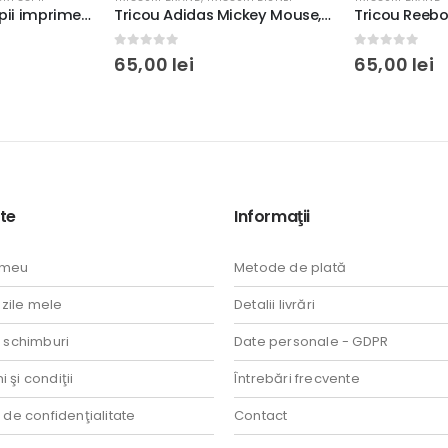
Tricou Adidas Mickey Mouse, rezistent la spălări, regular fit, bumbac 100%, culoare alb/negru #2
Tricou Reebok adulţi, rezistent la spălări, regular fit, bumbac 100%, culoare alb/negru
0
out of 5
0
out of 5
65,00
lei
65,00
lei
te
Informaţii
 meu
Metode de plată
ile mele
Detalii livrări
i schimburi
Date personale - GDPR
 şi condiţii
Întrebări frecvente
a de confidenţialitate
Contact