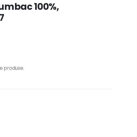
 bumbac 100%,
7
te produse.