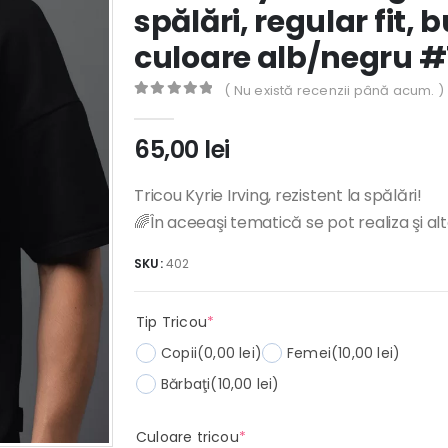
spălări, regular fit,
culoare alb/negru #
( Nu există recenzii până acum. )
0
out of 5
65,00
lei
Tricou Kyrie Irving, rezistent la spălări!
🌈În aceeaşi tematică se pot realiza şi al
SKU:
402
(required)
Tip Tricou
*
Copii
(0,00 lei)
Femei
(10,00 lei)
Bărbaţi
(10,00 lei)
(required)
Culoare tricou
*