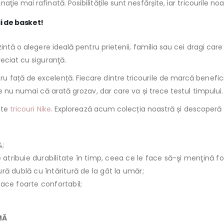
 mai rafinată. Posibilitățile sunt nesfârșite, iar tricourile noast
ii de basket!
intă o alegere ideală pentru prietenii, familia sau cei dragi care 
eciat cu siguranţă.
față de excelență. Fiecare dintre tricourile de marcă beneficia
e nu numai că arată grozav, dar care va și trece testul timpului.
nte
tricouri Nike
. Explorează acum colecția noastră și descoperă tr
%;
le atribuie durabilitate în timp, ceea ce le face să-şi menţină f
ură dublă cu întăritură de la gât la umăr;
face foarte confortabil;
MĂ