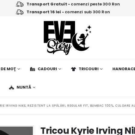
Transport Gratuit
• comenzi peste 300 Ron
Transport 16 lei
• comenzi sub 300 Ron
 DE MOŢ
CADOURI
TRICOURI
HANORAC
NUNTĂ
RIE IRVING NIKE, REZISTENT LA SPĂLĂRI, REGULAR FIT, BUMBAC 100%, CULOARE 
Tricou Kyrie Irving Ni