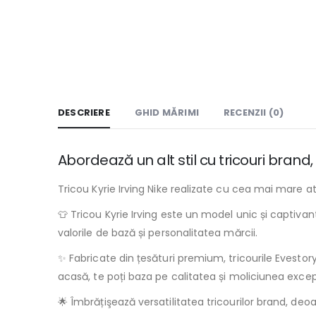
DESCRIERE
GHID MĂRIMI
RECENZII (0)
Abordează un alt stil cu tricouri bran
Tricou Kyrie Irving Nike realizate cu cea mai mare at
👕 Tricou Kyrie Irving este un model unic și captivan
valorile de bază și personalitatea mărcii.
✨ Fabricate din țesături premium, tricourile Evestory.r
acasă, te poți baza pe calitatea și moliciunea excepț
🌟 Îmbrățişează versatilitatea tricourilor brand, deoa