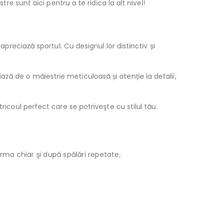
re sunt aici pentru a te ridica la alt nivel!
apreciază sportul. Cu designul lor distinctiv și
ză de o măiestrie meticuloasă și atenție la detalii,
icoul perfect care se potriveşte cu stilul tău.
orma chiar şi după spălări repetate;