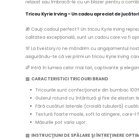
relaxat sau îmbracă-le cu un blazer pentru o combinaţie
Tricou Kyrie Irving – Un cadou apreciat de jucător
🎁 Cauţi cadoul perfect? Un tricou Kyrie Irving reprez
calitatea excepțională, sunt un cadou care va fi apr
💯 La Evestory.ro ne mândrim cu angajamentul nostru 
asigurându-te că vei primi un tricou Kyrie Irving car
🌈 Intră în lumea celor mai tari, captivante și elega
▧ CARACTERISTICI TRICOURI BRAND
Tricourile sunt confecţionate din bumbac 100
Gulerul rotund cu întăritură şi fire de elastan 
Fără cusături laterale (croială tubulară) cusăt
Textură foarte moale, soft la atingere, care-l 
Măsurile pot varia uşor;
▧ INSTRUCŢIUNI DE SPĂLARE ŞI ÎNTREŢINERE OPTI