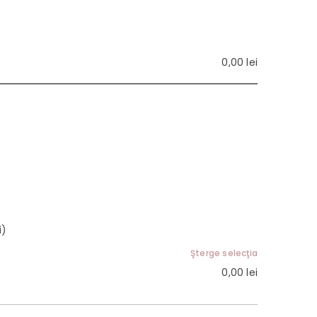
0,00
lei
i)
Şterge selecţia
0,00
lei