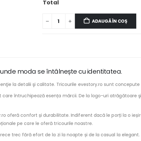
Total
ADAUGĂ ÎN COȘ
d, unde moda se întâlnește cu identitatea.
enţie la detalii şi calitate. Tricourile evestory.ro sunt conceput
t care întruchipează esența mărcii. De la logo-uri atrăgătoare şi
o oferă confort și durabilitate. Indiferent dacă le porți la o ieșir
ionale pe care le oferă tricourile noastre.
rece trec fără efort de la zi la noapte și de la casual la elegant.