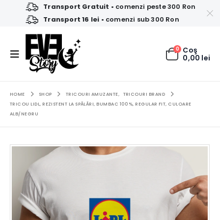
Transport Gratuit
• comenzi peste 300 Ron
Transport 16 lei
• comenzi sub 300 Ron
0
Coş
0,00
lei
HOME
SHOP
TRICOURI AMUZANTE
,
TRICOURI BRAND
TRICOU LIDL, REZISTENT LA SPĂLĂRI, BUMBAC 100%, REGULAR FIT, CULOARE
ALB/NEGRU