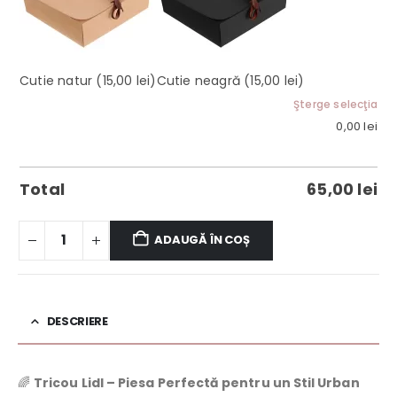
Cutie natur
(15,00 lei)
Cutie neagră
(15,00 lei)
Şterge selecţia
0,00
lei
Total
65,00
lei
ADAUGĂ ÎN COȘ
DESCRIERE
🌈
Tricou Lidl – Piesa Perfectă pentru un Stil Urban