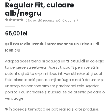
Regular Fit, culoare
alb/negru
( Nu există recenzii până acum. )
0
out of 5
65,00
lei
🌐
Fii Parte din Trendul Streetwear cu un Tricou Lidl
Iconic
🌐
Adoptă acest trend și adaugă un
tricou Lidl
în colecția
ta de piese streetwear. Acest tricou îți permite să fii
autentic și să te exprimi liber, într-un stil relaxat și cool.
Este piesa ideală pentru a-ți adăuga o notă de umor și
un strop de nonconformism garderobei tale. Așadar,
poartă-l cu încredere și bucură-te de atenția pe care o
vei atrage!
💖În aceeaşi tematică se pot realiza şi alte produse.