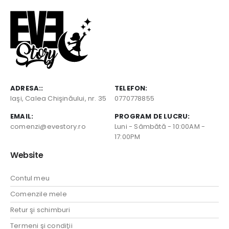
ADRESA::
TELEFON:
Iaşi, Calea Chişinăului, nr. 35
0770778855
EMAIL:
PROGRAM DE LUCRU:
comenzi@evestory.ro
Luni - Sâmbătă - 10:00AM -
17:00PM
Website
Contul meu
Comenzile mele
Retur şi schimburi
Termeni şi condiţii