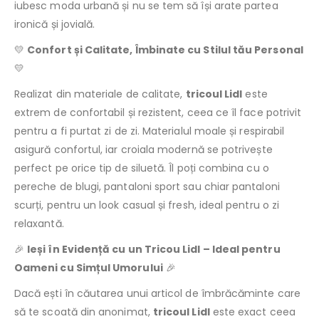
iubesc moda urbană și nu se tem să își arate partea
ironică și jovială.
💛
Confort și Calitate, Îmbinate cu Stilul tău Personal
💛
Realizat din materiale de calitate,
tricoul Lidl
este
extrem de confortabil și rezistent, ceea ce îl face potrivit
pentru a fi purtat zi de zi. Materialul moale și respirabil
asigură confortul, iar croiala modernă se potrivește
perfect pe orice tip de siluetă. Îl poți combina cu o
pereche de blugi, pantaloni sport sau chiar pantaloni
scurți, pentru un look casual și fresh, ideal pentru o zi
relaxantă.
🎉
Ieși în Evidență cu un Tricou Lidl – Ideal pentru
Oameni cu Simțul Umorului
🎉
Dacă ești în căutarea unui articol de îmbrăcăminte care
să te scoată din anonimat,
tricoul Lidl
este exact ceea