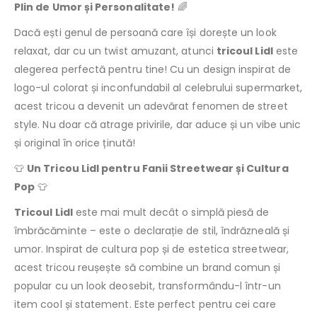
Plin de Umor și Personalitate!
🌈
Dacă ești genul de persoană care își dorește un look
relaxat, dar cu un twist amuzant, atunci
tricoul Lidl
este
alegerea perfectă pentru tine! Cu un design inspirat de
logo-ul colorat și inconfundabil al celebrului supermarket,
acest tricou a devenit un adevărat fenomen de street
style. Nu doar că atrage privirile, dar aduce și un vibe unic
și original în orice ținută!
👕
Un Tricou Lidl pentru Fanii Streetwear și Cultura
Pop
👕
Tricoul Lidl
este mai mult decât o simplă piesă de
îmbrăcăminte – este o declarație de stil, îndrăzneală și
umor. Inspirat de cultura pop și de estetica streetwear,
acest tricou reușește să combine un brand comun și
popular cu un look deosebit, transformându-l într-un
item cool și statement. Este perfect pentru cei care