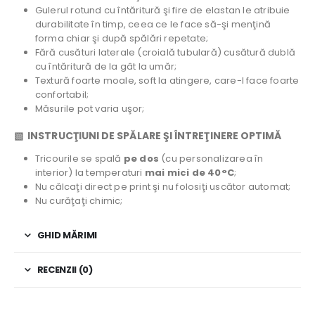
Gulerul rotund cu întăritură şi fire de elastan le atribuie
durabilitate în timp, ceea ce le face să-şi menţină
forma chiar şi după spălări repetate;
Fără cusături laterale (croială tubulară) cusătură dublă
cu întăritură de la gât la umăr;
Textură foarte moale, soft la atingere, care-l face foarte
confortabil;
Măsurile pot varia uşor;
▧ INSTRUCŢIUNI DE SPĂLARE ŞI ÎNTREŢINERE OPTIMĂ
Tricourile se spală
pe dos
(cu personalizarea în
interior) la temperaturi
mai mici de 40°C
;
Nu călcaţi direct pe print şi nu folosiţi uscător automat;
Nu curăţaţi chimic;
GHID MĂRIMI
RECENZII (0)