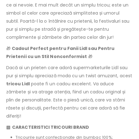
ce ai nevoie. E mai mult decât un simplu tricou; este un
simbol al celor care apreciază simplitatea și umorul
subtil. Poartă-l la o întâlnire cu prietenii, la festivaluri sau
pur și simplu pe stradă și pregătește-te pentru
complimente și zâmbete din partea celor din jur!
🎁
Cadoul Perfect pentru Fanii Lidl sau Pentru
Prietenii cu un Stil Nonconformist
🎁
Dacă ai un prieten care adoră supermarketurile Lidl sau
pur și simplu apreciază moda cu un twist amuzant, acest
tricou Lidl
poate fi un cadou excelent. Va aduce
zâmbete și va atrage atenția, fiind un cadou original și
plin de personalitate. Este o piesă unică, care va stârni
râsete și discuții, perfectă pentru cei care adoră să fie
diferiți!
▧ CARACTERISTICI TRICOURI BRAND
Tricourile sunt confecţionate din bumbac 100%;