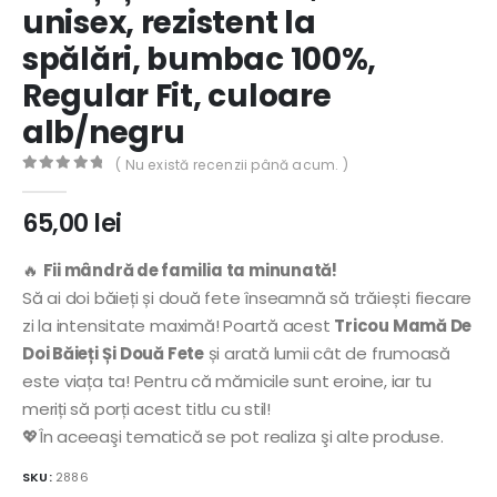
unisex, rezistent la
spălări, bumbac 100%,
Regular Fit, culoare
alb/negru
( Nu există recenzii până acum. )
0
out of 5
65,00
lei
🔥
Fii mândră de familia ta minunată!
Să ai doi băieți și două fete înseamnă să trăiești fiecare
zi la intensitate maximă! Poartă acest
Tricou Mamă De
Doi Băieți Și Două Fete
și arată lumii cât de frumoasă
este viața ta! Pentru că mămicile sunt eroine, iar tu
meriți să porți acest titlu cu stil!
💖În aceeaşi tematică se pot realiza şi alte produse.
SKU:
2886