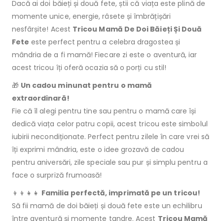
Dacă ai doi băieți și două fete, știi că viața este plină de
momente unice, energie, râsete și îmbrățișări
nesfârșite! Acest
Tricou Mamă De Doi Băieți Și Două
Fete
este perfect pentru a celebra dragostea și
mândria de a fi mamă! Fiecare zi este o aventură, iar
acest tricou îți oferă ocazia să o porți cu stil!
🎁
Un cadou minunat pentru o mamă
extraordinară!
Fie că îl alegi pentru tine sau pentru o mamă care își
dedică viața celor patru copii, acest tricou este simbolul
iubirii necondiționate. Perfect pentru zilele în care vrei să
îți exprimi mândria, este o idee grozavă de cadou
pentru aniversări, zile speciale sau pur și simplu pentru a
face o surpriză frumoasă!
👦👦👧👧
Familia perfectă, imprimată pe un tricou!
Să fii mamă de doi băieți și două fete este un echilibru
între aventură și momente tandre. Acest
Tricou Mamă