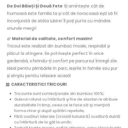
De Doi Băieți Și Două Fete
îți amintește cât de
frumoasă este familia ta și cât de norocoasă ești să fii
înconjurată de atâta iubire! Îl poți purta cu mândrie
oriunde mergi!
🌿
Material de calitate, confort maxim!
Tricoul este realizat din bumbac moale, respirabil și
plăcut la atingere. Se potrivește perfect în orice
garderobă, oferindu-ți confort pe parcursul întregii zile.
Ideal pentru plimbările în parc, ieșirile în familie sau pur
și simplu pentru relaxare acasă!
▧ CARACTERISTICI TRICOURI
Tricourile sunt confecţionate din bumbac 100%;
Gulerul rotund cu întăritură şi fire de elastan le atribuie
durabilitate în timp, ceea ce le face să-şi menţină
forma chiar şi după spălări repetate;
Fără cusături laterale (croială tubulară) cusătură dublă
cu întăritură de la gât la umăr;
Textură foarte moale, soft la atingere, care-l face foarte