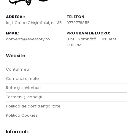
ADRESA::
TELEFON:
Iaşi, Calea Chişinăului, nr. 35
0770778855
EMAIL:
PROGRAM DE LUCRU:
comenzi@evestory.ro
Luni - Sâmbătă - 10:00AM -
17:00PM
Website
Contul meu
Comenzile mele
Retur şi schimburi
Termeni şi condiţii
Politica de confidenţialitate
Politica Cookies
Informaţii