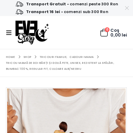
Transport Gratuit
• comenzi peste 300 Ron
Transport 16 lei
• comenzi sub 300 Ron
0
Coş
0,00
lei
HOME
SHOP
TRICOURI FAMILIE
,
CADOURI MAMA
TRICOU MAMĂ DE DOI BĂIEȚI ȘI DOUĂ FETE, UNISEX, REZISTENT LA SPĂLĂRI,
BUMBAC 100%, REGULAR FIT, CULOARE ALB/NEGRU