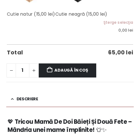
Cutie natur
(15,00 lei)
Cutie neagră
(15,00 lei)
Şterge selecţia
0,00
lei
Total
65,00
lei
ADAUGĂ ÎN COȘ
DESCRIERE
💖
Tricou Mamă De Doi Băieți Și Două Fete –
Mândria unei mame împlinite!
👕✨