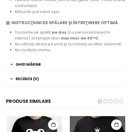
confortabil;
Măsurile pot varia uşor;
▧ INSTRUCŢIUNI DE SPĂLARE ŞI ÎNTREŢINERE OPTIMĂ
Tricourile se spală
pe dos
(cu personalizarea în
interior) la temperaturi
mai mici de 40°C
;
Nu călcaţi direct pe print şi nu folosiţi uscător automat;
Nu curăţaţi chimic;
GHID MĂRIMI
RECENZII (0)
PRODUSE SIMILARE