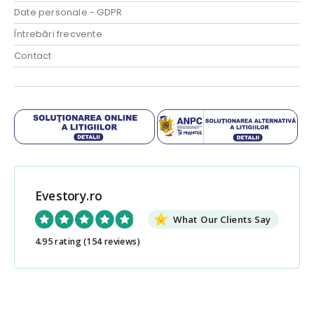
Date personale - GDPR
Întrebări frecvente
Contact
Evestory.ro
What Our Clients Say
4.95 rating
(154 reviews)