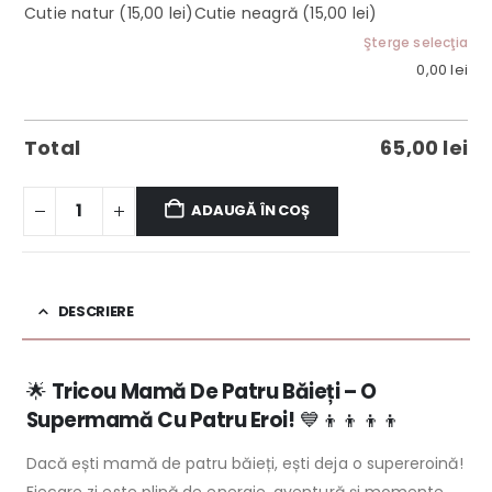
Cutie natur
(15,00 lei)
Cutie neagră
(15,00 lei)
Şterge selecţia
0,00
lei
Total
65,00
lei
ADAUGĂ ÎN COȘ
DESCRIERE
🌟
Tricou Mamă De Patru Băieți – O
Supermamă Cu Patru Eroi!
💙👦👦👦👦
Dacă ești mamă de patru băieți, ești deja o supereroină!
Fiecare zi este plină de energie, aventură și momente