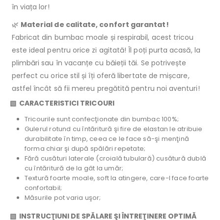
în viața lor!
🌿
Material de calitate, confort garantat!
Fabricat din bumbac moale și respirabil, acest tricou
este ideal pentru orice zi agitată! Îl poți purta acasă, la
plimbări sau în vacanțe cu băieții tăi. Se potrivește
perfect cu orice stil și îți oferă libertate de mișcare,
astfel încât să fii mereu pregătită pentru noi aventuri!
▧ CARACTERISTICI TRICOURI
Tricourile sunt confecţionate din bumbac 100%;
Gulerul rotund cu întăritură şi fire de elastan le atribuie
durabilitate în timp, ceea ce le face să-şi menţină
forma chiar şi după spălări repetate;
Fără cusături laterale (croială tubulară) cusătură dublă
cu întăritură de la gât la umăr;
Textură foarte moale, soft la atingere, care-l face foarte
confortabil;
Măsurile pot varia uşor;
▧ INSTRUCŢIUNI DE SPĂLARE ŞI ÎNTREŢINERE OPTIMĂ