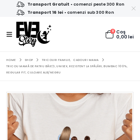
Transport Gratuit
• comenzi peste 300 Ron
Transport 16 lei
• comenzi sub 300 Ron
0
Coş
0,00
lei
HOME
SHOP
TRICOURI FAMILIE
,
CADOURI MAMA
TRICOU MAMĂ DE PATRU BĂIEȚI, UNISEX, REZISTENT LA SPĂLĂRI, BUMBAC 100%,
REGULAR FIT, CULOARE ALB/NEGRU