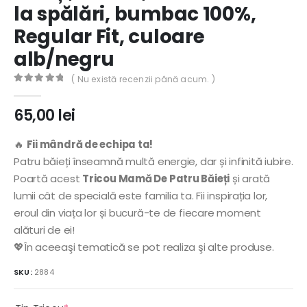
la spălări, bumbac 100%,
Regular Fit, culoare
alb/negru
( Nu există recenzii până acum. )
0
out of 5
65,00
lei
🔥
Fii mândră de echipa ta!
Patru băieți înseamnă multă energie, dar și infinită iubire.
Poartă acest
Tricou Mamă De Patru Băieți
și arată
lumii cât de specială este familia ta. Fii inspirația lor,
eroul din viața lor și bucură-te de fiecare moment
alături de ei!
💖În aceeaşi tematică se pot realiza şi alte produse.
SKU:
2884