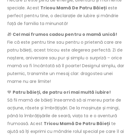
speciale. Acest
Tricou Mamă De Patru Băieți
este
perfect pentru tine, o declarație de iubire și mândrie
față de familia ta minunată!
🎁
Cel mai frumos cadou pentru o mamă unică!
Fie că este pentru tine sau pentru o prietenă care are
patru băieți, acest tricou este alegerea perfectă. Zi de
naștere, aniversare sau pur și simplu o surpriză – orice
mamă va fi încântată să îl poarte! Designul simplu, dar
puternic, transmite un mesaj clar: dragostea unei
mame nu are limite!
💙
Patru băieți, de patru ori mai multă iubire!
Să fii mamă de băieți înseamnă să ai mereu parte de
acțiune, râsete și îmbrățișări. De la mașinuțe și mingi,
până la îmbrățișările de seară, viața ta e o aventură
frumoasă. Acest
Tricou Mamă De Patru Băieți
te
ajută să îți exprimi cu mândrie rolul special pe care îl ai