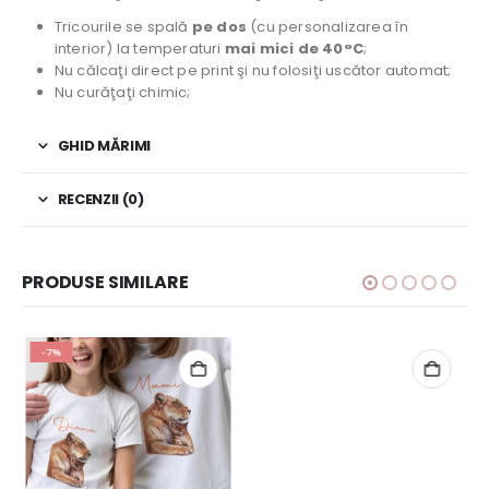
Tricourile se spală
pe dos
(cu personalizarea în
interior) la temperaturi
mai mici de 40°C
;
Nu călcaţi direct pe print şi nu folosiţi uscător automat;
Nu curăţaţi chimic;
GHID MĂRIMI
RECENZII (0)
PRODUSE SIMILARE
-7%