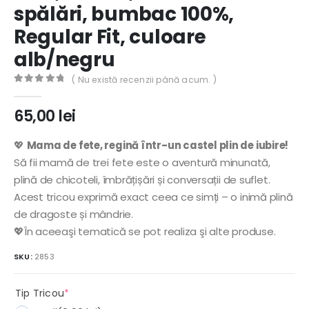
spălări, bumbac 100%,
Regular Fit, culoare
alb/negru
( Nu există recenzii până acum. )
0
out of 5
65,00
lei
💖
Mama de fete, regină într-un castel plin de iubire!
Să fii mamă de trei fete este o aventură minunată,
plină de chicoteli, îmbrățișări și conversații de suflet.
Acest tricou exprimă exact ceea ce simți – o inimă plină
de dragoste și mândrie.
💖În aceeaşi tematică se pot realiza şi alte produse.
SKU:
2853
(required)
Tip Tricou
*