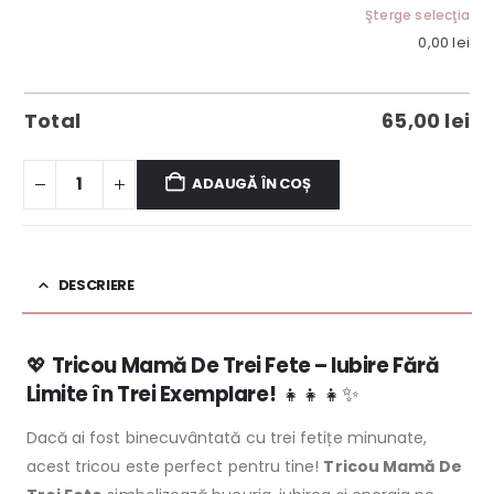
Şterge selecţia
0,00
lei
Total
65,00
lei
ADAUGĂ ÎN COȘ
DESCRIERE
💖
Tricou Mamă De Trei Fete – Iubire Fără
Limite în Trei Exemplare!
👧👧👧✨
Dacă ai fost binecuvântată cu trei fetițe minunate,
acest tricou este perfect pentru tine!
Tricou Mamă De