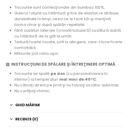
Tricourile sunt confecţionate din bumbac 100%;
Gulerul rotund cu întăritură şi fire de elastan le atribuie
durabilitate în timp, ceea ce le face să-şi menţină
forma chiar şi după spălări repetate;
Fără cusături laterale (croială tubulară) cusătură dublă
cu întăritură de la gât la umăr;
Textură foarte moale, soft la atingere, care-l face foarte
confortabil;
Măsurile pot varia uşor;
▧ INSTRUCŢIUNI DE SPĂLARE ŞI ÎNTREŢINERE OPTIMĂ
Tricourile se spală
pe dos
(cu personalizarea în
interior) la temperaturi
mai mici de 40°C
;
Nu călcaţi direct pe print şi nu folosiţi uscător automat;
Nu curăţaţi chimic;
GHID MĂRIMI
RECENZII (0)