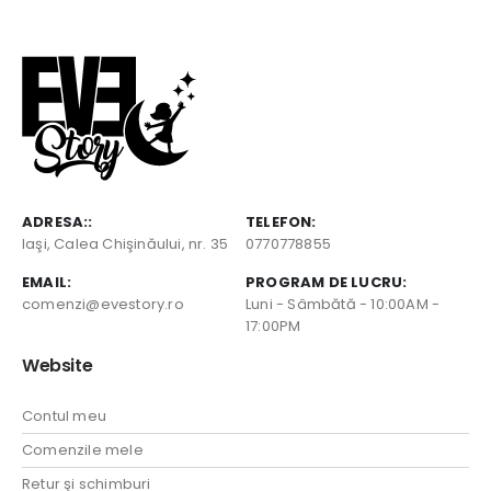
ADRESA::
TELEFON:
Iaşi, Calea Chişinăului, nr. 35
0770778855
EMAIL:
PROGRAM DE LUCRU:
comenzi@evestory.ro
Luni - Sâmbătă - 10:00AM -
17:00PM
Website
Contul meu
Comenzile mele
Retur şi schimburi