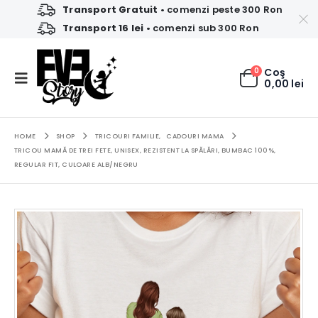
Transport Gratuit
• comenzi peste 300 Ron
Transport 16 lei
• comenzi sub 300 Ron
0
Coş
0,00
lei
HOME
SHOP
TRICOURI FAMILIE
,
CADOURI MAMA
TRICOU MAMĂ DE TREI FETE, UNISEX, REZISTENT LA SPĂLĂRI, BUMBAC 100%,
REGULAR FIT, CULOARE ALB/NEGRU