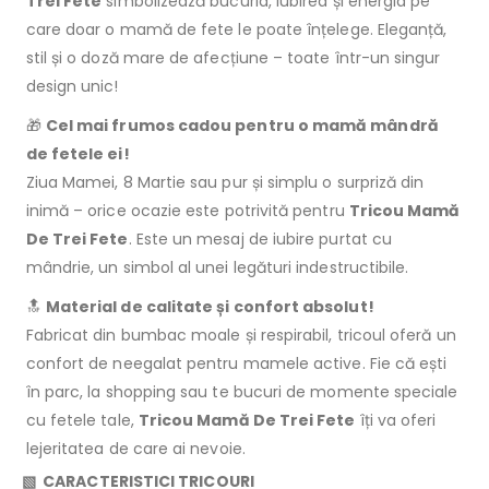
Trei Fete
simbolizează bucuria, iubirea și energia pe
care doar o mamă de fete le poate înțelege. Eleganță,
stil și o doză mare de afecțiune – toate într-un singur
design unic!
🎁
Cel mai frumos cadou pentru o mamă mândră
de fetele ei!
Ziua Mamei, 8 Martie sau pur și simplu o surpriză din
inimă – orice ocazie este potrivită pentru
Tricou Mamă
De Trei Fete
. Este un mesaj de iubire purtat cu
mândrie, un simbol al unei legături indestructibile.
🔝
Material de calitate și confort absolut!
Fabricat din bumbac moale și respirabil, tricoul oferă un
confort de neegalat pentru mamele active. Fie că ești
în parc, la shopping sau te bucuri de momente speciale
cu fetele tale,
Tricou Mamă De Trei Fete
îți va oferi
lejeritatea de care ai nevoie.
▧ CARACTERISTICI TRICOURI