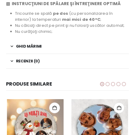
▧ INSTRUCŢIUNI DE SPĂLARE ŞI ÎNTREŢINERE OPTIMĂ
Tricourile se spală
pe dos
(cu personalizarea în
interior) la temperaturi
mai mici de 40°C
;
Nu călcaţi direct pe print şi nu folosiţi uscător automat;
Nu curăţaţi chimic;
GHID MĂRIMI
RECENZII (0)
PRODUSE SIMILARE