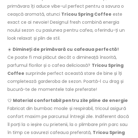
primăvara îți aduce vibe-ul perfect pentru a savura o
ceașcă aromată, atunci
Tricou Spring Coffee
este
exact ce ai nevoie! Designul fresh combină energia
noului sezon cu pasiunea pentru cafea, oferindu-ți un
look relaxat și plin de stil.
☀️
Dimineți de primăvară cu cafeaua perfectă!
Ce poate fi mai plăcut decât o dimineață însorită,
parfumul florilor și o cafea delicioasă?
Tricou Spring
Coffee
surprinde perfect această stare de bine și îți
completează garderoba de sezon. Poartă-l cu drag și
bucură-te de momentele tale preferate!
👕
Material confortabil pentru zile pline de energie
Fabricat din bumbac moale și respirabil, tricoul asigură
confort maxim pe parcursul întregii zile. Indiferent dacă
îl porți la o ieșire cu prietenii, la o plimbare prin parc sau
în timp ce savurezi cafeaua preferată,
Tricou Spring