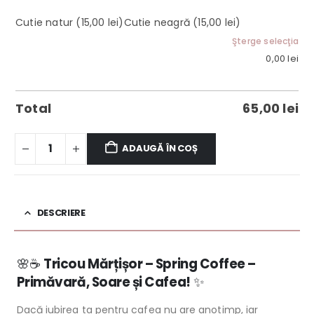
Cutie natur
(15,00 lei)
Cutie neagră
(15,00 lei)
Şterge selecţia
0,00
lei
Total
65,00
lei
ADAUGĂ ÎN COȘ
DESCRIERE
🌸☕
Tricou Mărțișor – Spring Coffee –
Primăvară, Soare și Cafea!
✨
Dacă iubirea ta pentru cafea nu are anotimp, iar