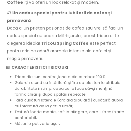
Coffee
îți va oferi un look relaxat și modern.
🎁
Un cadou special pentru iubitorii de cafea și
primăvară
Dacă ai un prieten pasionat de cafea sau vrei să faci un
cadou special cu ocazia Mărțișorului, acest tricou este
alegerea ideală!
Tricou Spring Coffee
este perfect
pentru oricine adoră aromele intense ale cafelei și
magia primăverii.
▧ CARACTERISTICI TRICOURI
Tricourile sunt confecţionate din bumbac 100%;
Gulerul rotund cu întăritură şi fire de elastan le atribuie
durabilitate în timp, ceea ce le face să-şi menţină
forma chiar şi după spălări repetate;
Fără cusături laterale (croială tubulară) cusătură dublă
cu întăritură de la gât la umăr;
Textură foarte moale, soft la atingere, care-l face foarte
confortabil;
Măsurile pot varia uşor;