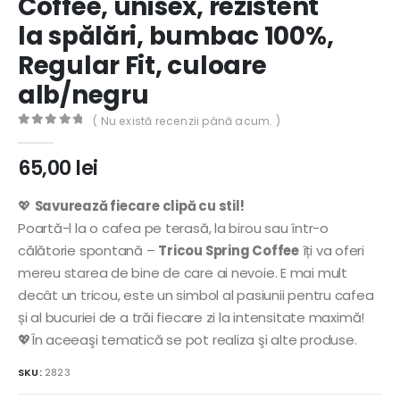
Coffee, unisex, rezistent
la spălări, bumbac 100%,
Regular Fit, culoare
alb/negru
( Nu există recenzii până acum. )
0
out of 5
65,00
lei
💖
Savurează fiecare clipă cu stil!
Poartă-l la o cafea pe terasă, la birou sau într-o
călătorie spontană –
Tricou Spring Coffee
îți va oferi
mereu starea de bine de care ai nevoie. E mai mult
decât un tricou, este un simbol al pasiunii pentru cafea
și al bucuriei de a trăi fiecare zi la intensitate maximă!
💖În aceeaşi tematică se pot realiza şi alte produse.
SKU:
2823