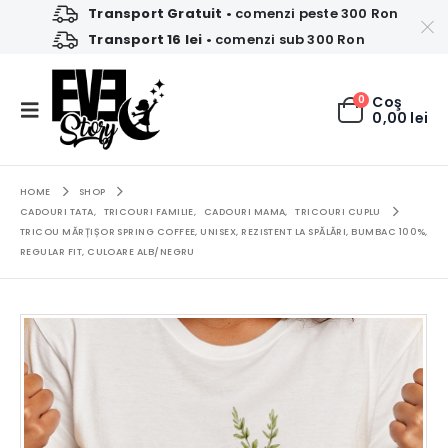
Transport Gratuit
• comenzi peste 300 Ron
Transport 16 lei
• comenzi sub 300 Ron
0
Coş
0,00
lei
HOME
SHOP
CADOURI TATA
,
TRICOURI FAMILIE
,
CADOURI MAMA
,
TRICOURI CUPLU
TRICOU MĂRȚIȘOR SPRING COFFEE, UNISEX, REZISTENT LA SPĂLĂRI, BUMBAC 100%,
REGULAR FIT, CULOARE ALB/NEGRU