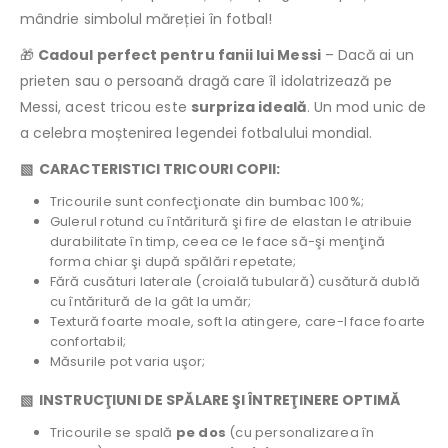
mândrie simbolul măreției în fotbal!
🎁
Cadoul perfect pentru fanii lui Messi
– Dacă ai un
prieten sau o persoană dragă care îl idolatrizează pe
Messi, acest tricou este
surpriza ideală
. Un mod unic de
a celebra moștenirea legendei fotbalului mondial.
▧ CARACTERISTICI TRICOURI COPII:
Tricourile sunt confecţionate din bumbac 100%;
Gulerul rotund cu întăritură şi fire de elastan le atribuie
durabilitate în timp, ceea ce le face să-şi menţină
forma chiar şi după spălări repetate;
Fără cusături laterale (croială tubulară) cusătură dublă
cu întăritură de la gât la umăr;
Textură foarte moale, soft la atingere, care-l face foarte
confortabil;
Măsurile pot varia uşor;
▧ INSTRUCŢIUNI DE SPĂLARE ŞI ÎNTREŢINERE OPTIMĂ
Tricourile se spală
pe dos
(cu personalizarea în