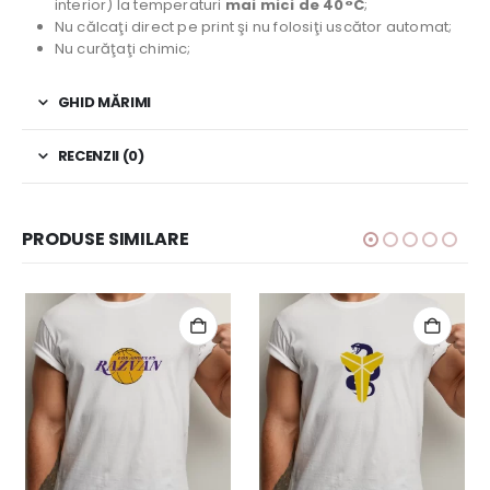
interior) la temperaturi
mai mici de 40°C
;
Nu călcaţi direct pe print şi nu folosiţi uscător automat;
Nu curăţaţi chimic;
GHID MĂRIMI
RECENZII (0)
PRODUSE SIMILARE