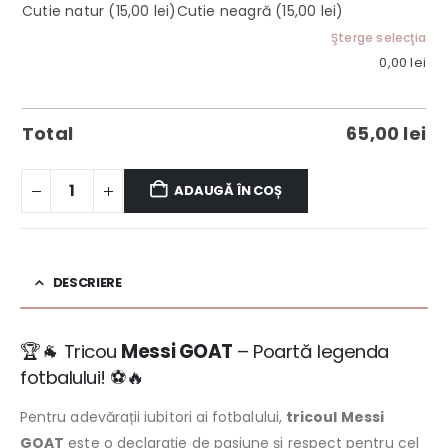
Cutie natur
(15,00 lei)
Cutie neagră
(15,00 lei)
Şterge selecţia
0,00
lei
Total
65,00
lei
ADAUGĂ ÎN COȘ
DESCRIERE
🏆🐐 Tricou
Messi GOAT
– Poartă legenda
fotbalului! ⚽🔥
Pentru adevărații iubitori ai fotbalului,
tricoul Messi
GOAT
este o declarație de pasiune și respect pentru cel