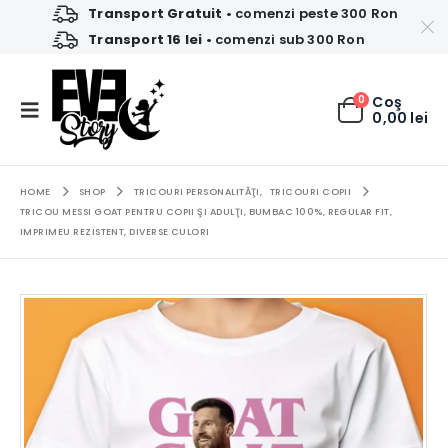
Transport Gratuit
• comenzi peste 300 Ron
Transport 16 lei
• comenzi sub 300 Ron
0
Coş
0,00
lei
HOME
SHOP
TRICOURI PERSONALITĂŢI
,
TRICOURI COPII
TRICOU MESSI GOAT PENTRU COPII ŞI ADULŢI, BUMBAC 100%, REGULAR FIT,
IMPRIMEU REZISTENT, DIVERSE CULORI