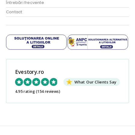
Întrebări frecvente
Contact
Evestory.ro
What Our Clients Say
4.95 rating
(154 reviews)