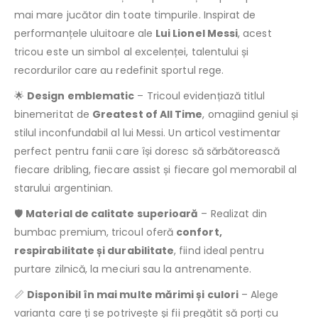
mai mare jucător din toate timpurile. Inspirat de
performanțele uluitoare ale
Lui Lionel Messi
, acest
tricou este un simbol al excelenței, talentului și
recordurilor care au redefinit sportul rege.
🌟
Design emblematic
– Tricoul evidențiază titlul
binemeritat de
Greatest of All Time
, omagiind geniul și
stilul inconfundabil al lui Messi. Un articol vestimentar
perfect pentru fanii care își doresc să sărbătorească
fiecare dribling, fiecare assist și fiecare gol memorabil al
starului argentinian.
🛡️
Material de calitate superioară
– Realizat din
bumbac premium, tricoul oferă
confort,
respirabilitate și durabilitate
, fiind ideal pentru
purtare zilnică, la meciuri sau la antrenamente.
📏
Disponibil în mai multe mărimi și culori
– Alege
varianta care ți se potrivește și fii pregătit să porți cu