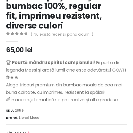
bumbac 100%, regular
fit, imprimeu rezistent,
diverse culori
( Nu există recenzii până acum. )
0
out of 5
65,00
lei
🏆
Poartă mândru spiritul campionului!
Fii parte din
legenda Messi și arată lumii cine este adevăratul GOAT!
⚽🔥🐐
Alege tricouri premium din bumbac moale de cea mai
bună calitate, cu imprimeu rezistent la spălări!
🌈În aceeaşi tematică se pot realiza şi alte produse.
SKU:
2859
Brand:
Lionel Messi
(required)