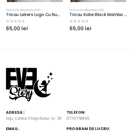
TRICOURI PERSONALITĂŢI
,
TRICOURI PERSONALITĂŢI
TRICOURI PERSONALITĂŢI
Tricou Lakers Logo Cu Nume, rezistent la spălări, bumbac 100%, Regular Fit, culoare alb/negru
Tricou Kobe Black Mamba Logo, rezistent la spălări, bumbac 100%, Regular Fit, culoare alb/negru
0
out of 5
0
out of 5
65,00
lei
65,00
lei
ADRESA::
TELEFON:
Iaşi, Calea Chişinăului, nr. 35
0770778855
EMAIL:
PROGRAM DE LUCRU: