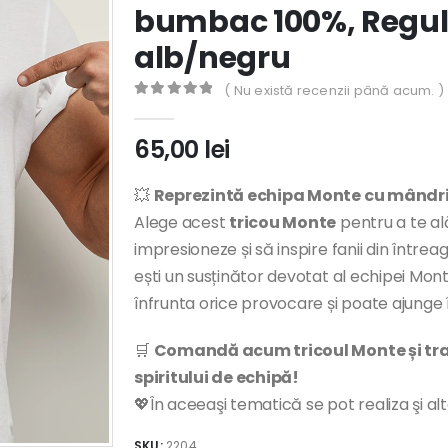
bumbac 100%, Regula
alb/negru
( Nu există recenzii până acum. )
0
out of 5
65,00
lei
💥
Reprezintă echipa Monte cu mândr
Alege acest
tricou Monte
pentru a te al
impresioneze și să inspire fanii din întrea
ești un susținător devotat al echipei Mo
înfrunta orice provocare și poate ajunge î
🛒
Comandă acum tricoul Monte și tran
spiritului de echipă!
💖În aceeaşi tematică se pot realiza şi al
SKU:
2204