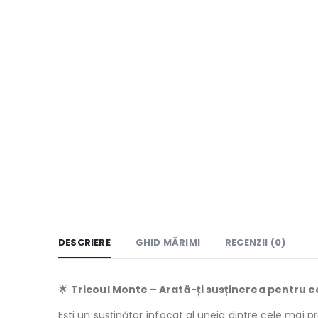
DESCRIERE
GHID MĂRIMI
RECENZII (0)
🌟
Tricoul Monte – Arată-ți susținerea pentru 
Ești un susținător înfocat al uneia dintre cele mai