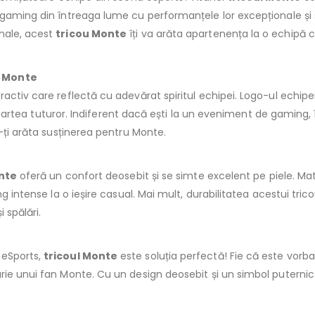
gaming din întreaga lume cu performanțele lor excepționale și spi
nale, acest
tricou Monte
îți va arăta apartenența la o echipă
i Monte
ractiv care reflectă cu adevărat spiritul echipei. Logo-ul echipei 
in partea tuturor. Indiferent dacă ești la un eveniment de gaming, 
a-ți arăta susținerea pentru Monte.
nte
oferă un confort deosebit și se simte excelent pe piele. Mat
g intense la o ieșire casual. Mai mult, durabilitatea acestui tric
 spălări.
 eSports,
tricoul Monte
este soluția perfectă! Fie că este vorba
ie unui fan Monte. Cu un design deosebit și un simbol puternic a