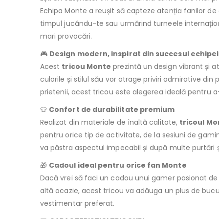
Echipa Monte a reușit să capteze atenția fanilor de 
timpul jucându-te sau urmărind turneele internațio
mari provocări.
🎮
Design modern, inspirat din succesul echipe
Acest
tricou Monte
prezintă un design vibrant și at
culorile și stilul său vor atrage priviri admirative d
prietenii, acest tricou este alegerea ideală pentru 
👕
Confort de durabilitate premium
Realizat din materiale de înaltă calitate,
tricoul Mo
pentru orice tip de activitate, de la sesiuni de gamin
va păstra aspectul impecabil și după multe purtări și
🎁
Cadoul ideal pentru orice fan Monte
Dacă vrei să faci un cadou unui gamer pasionat de
altă ocazie, acest tricou va adăuga un plus de bucur
vestimentar preferat.