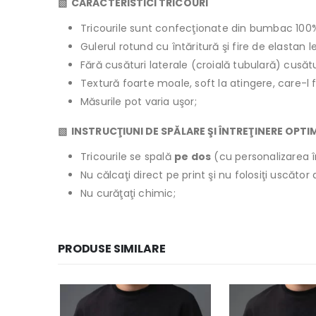
▧ CARACTERISTICI TRICOURI
Tricourile sunt confecţionate din bumbac 100
Gulerul rotund cu întăritură şi fire de elastan 
Fără cusături laterale (croială tubulară) cusăt
Textură foarte moale, soft la atingere, care-l 
Măsurile pot varia uşor;
▧ INSTRUCŢIUNI DE SPĂLARE ŞI ÎNTREŢINERE OPTI
Tricourile se spală
pe dos
(cu personalizarea î
Nu călcaţi direct pe print şi nu folosiţi uscăto
Nu curăţaţi chimic;
PRODUSE SIMILARE