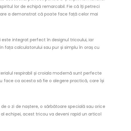
ritul lor de echipă remarcabil. Fie că îți petreci
 care a demonstrat că poate face față celor mai
este integrat perfect în designul tricoului, iar
în fața calculatorului sau pur și simplu în oraș cu
erialul respirabil și croiala modernă sunt perfecte
ou face ca acesta să fie o alegere practică, care își
 de o zi de naștere, o sărbătoare specială sau orice
l echipei, acest tricou va deveni rapid un articol