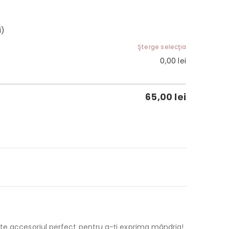
i)
Şterge selecţia
0,00
lei
65,00
lei
te accesoriul perfect pentru a-ți exprima mândria!