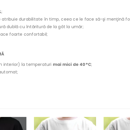
%;
le atribuie durabilitate în timp, ceea ce le face să-şi menţină f
ură dublă cu întăritură de la gât la umăr;
face foarte confortabil;
MĂ
n interior) la temperaturi
mai mici de 40°C
;
r automat;