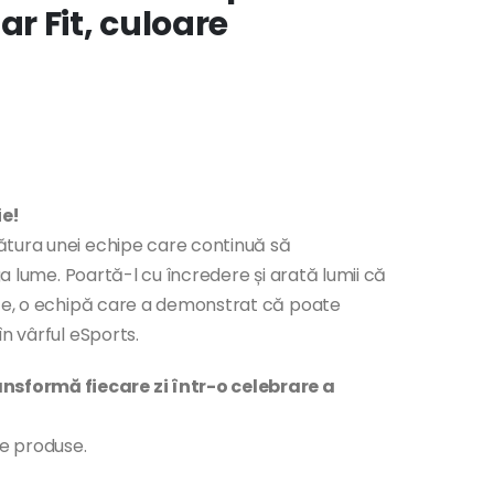
r Fit, culoare
ie!
ătura unei echipe care continuă să
ga lume. Poartă-l cu încredere și arată lumii că
nte, o echipă care a demonstrat că poate
n vârful eSports.
sformă fiecare zi într-o celebrare a
te produse.