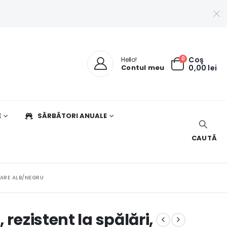
0
Coş
Hello!
Contul meu
0,00
lei
E
SĂRBĂTORI ANUALE
CAUTĂ
OARE ALB/NEGRU
 rezistent la spălări,