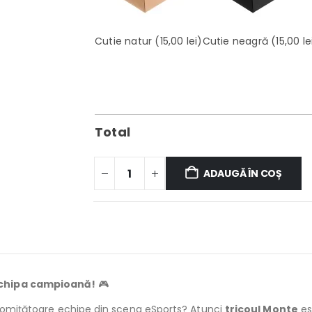
Cutie natur
(15,00 lei)
Cutie neagră
(15,00 le
Total
ADAUGĂ ÎN COȘ
echipa campioană!
🎮
 promițătoare echipe din scena eSports? Atunci
tricoul Monte
es