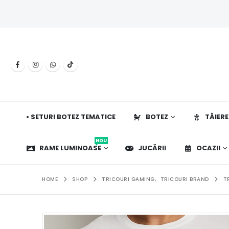
• SETURI BOTEZ TEMATICE
BOTEZ
TĂIERE
NOU
RAME LUMINOASE
JUCĂRII
OCAZII
HOME
SHOP
TRICOURI GAMING
,
TRICOURI BRAND
T