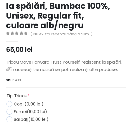
la spălări, Bumbac 100%,
Unisex, Regular fit,
culoare alb/negru
( Nu există recenzii până acum. )
0
out of 5
65,00
lei
Tricou Move Forward Trust Yourself, rezistent la spălări.
🌈În aceeaşi tematică se pot realiza şi alte produse.
SKU:
433
(required)
Tip Tricou
*
Copii
(0,00 lei)
Femei
(10,00 lei)
Bărbaţi
(10,00 lei)