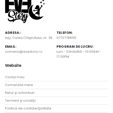
ADRESA::
TELEFON:
Iaşi, Calea Chişinăului, nr. 35
0770778855
EMAIL:
PROGRAM DE LUCRU:
comenzi@evestory.ro
Luni - Sâmbătă - 10:00AM -
17:00PM
Website
Contul meu
Comenzile mele
Retur şi schimburi
Termeni şi condiţii
Politica de confidenţialitate