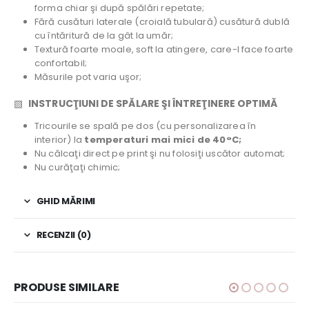
forma chiar şi după spălări repetate;
Fără cusături laterale (croială tubulară) cusătură dublă
cu întăritură de la gât la umăr;
Textură foarte moale, soft la atingere, care-l face foarte
confortabil;
Măsurile pot varia uşor;
▧
INSTRUCŢIUNI DE SPĂLARE ŞI ÎNTREŢINERE OPTIMĂ
Tricourile se spală pe dos (cu personalizarea în
interior) la
temperaturi mai mici de 40°C;
Nu călcaţi direct pe print şi nu folosiţi uscător automat;
Nu curăţaţi chimic;
GHID MĂRIMI
RECENZII (0)
PRODUSE SIMILARE