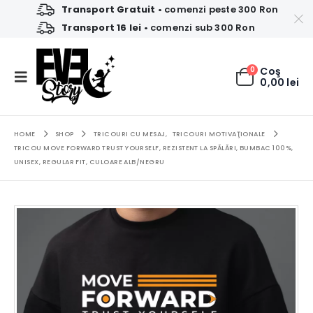
Transport Gratuit
• comenzi peste 300 Ron
Transport 16 lei
• comenzi sub 300 Ron
0
Coş
0,00
lei
HOME
SHOP
TRICOURI CU MESAJ
,
TRICOURI MOTIVAŢIONALE
TRICOU MOVE FORWARD TRUST YOURSELF, REZISTENT LA SPĂLĂRI, BUMBAC 100%,
UNISEX, REGULAR FIT, CULOARE ALB/NEGRU