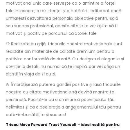
motivațional unic care servește ca o amintire a forței
tale interioare, a rezistenței și a hotărârii. Indiferent dacă
urmărești dezvoltarea personală, obiective pentru sală
sau succes profesional, aceste citate te vor ajuta să fii
motivat și pozitiv pe parcursul călătoriei tale.
👕 Realizate cu grijă, tricourile noastre motivaționale sunt
realizate din materiale de calitate premium pentru o
potrivire confortabilă de durată. Cu design-uri elegante și
atenție la detalii, nu numai că te inspiră, dar vei afişa un
alt stil în viaţa de zi cu zi.
💪 Îmbrățișează puterea gândirii pozitive și lasă tricourile
noastre cu citate motivaționale să devină mantra ta
personală. Poartă-le ca o amintire a potențialului tău
nelimitat și ca o declarație a angajamentului tău pentru
auto-îmbunătățire și succes!
Tricou Move Forward Trust Yourself – idee inedită pentru