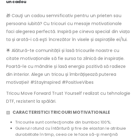
un cadou
🎁 Cauţi un cadou semnificativ pentru un prieten sau
persoana iubită? Cu tricouri cu mesaje motivationale
faci alegerea perfectă. Inspiră pe cineva special din viața
ta și arată-i că eşti încrezător în visele și aspirațiile ei/lui.
🌟 Alătură-te comunității și lasă tricourile noastre cu
citate motivaționale să fie sursa ta zilnică de inspirație.
Poartă-le cu mândrie și lasă energia pozitivă să radieze
din interior. Alege un tricou și îmbrățișează puterea
motivației! #StayInspired #PositiveVibes
Tricou Move Forward Trust Yourself realizat cu tehnologie
DTF, rezistent la spălări.
▧
CARACTERISTICI TRICOURI MOTIVATIONALE
Tricourile sunt confecţionate din bumbac 100%;
Gulerul rotund cu întăritură şi fire de elastan le atribuie
durabilitate în timp, ceea ce le face să-şi menţină