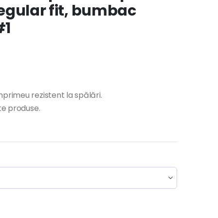
 regular fit, bumbac
#1
primeu rezistent la spălări.
lte produse.