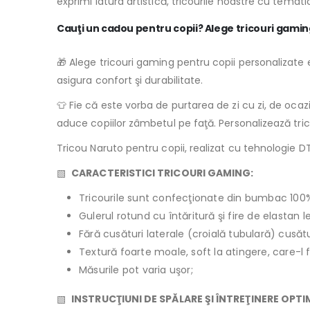
exprimi latura artistică, tricourile noastre cu tema
Cauţi un cadou pentru copii? Alege tricouri gamin
🎁 Alege tricouri gaming pentru copii personalizate e
asigura confort şi durabilitate.
👕 Fie că este vorba de purtarea de zi cu zi, de oca
aduce copiilor zâmbetul pe faţă. Personalizează tri
Tricou Naruto pentru copii, realizat cu tehnologie DTF
▧
CARACTERISTICI TRICOURI GAMING:
Tricourile sunt confecţionate din bumbac 100
Gulerul rotund cu întăritură şi fire de elastan 
Fără cusături laterale (croială tubulară) cusăt
Textură foarte moale, soft la atingere, care-l 
Măsurile pot varia uşor;
▧
INSTRUCŢIUNI DE SPĂLARE ŞI ÎNTREŢINERE OPT