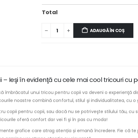
Total
ADAUGĂ ÎN COȘ
 – Ieşi în evidenţă cu cele mai cool tricouri cu
ă îmbrăcatul unui tricou pentru copii va deveni o experienţă dist
urile noastre combină confortul, stilul şi individualitatea, cu o g
 copii pentru copii, sau dacă nu se potriveşte stilului tău, cu s
icourile oferă confort dar vei fi şi în pas cu moda!
ente grafice care atrag atenția și emană încredere. Fie că te pli