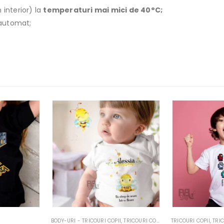
 interior) la
temperaturi mai mici de 40°C;
r automat;
PII
,
TRICOURI COPII
TRICOURI COPII
,
TRICOURI GAMING
TRICOURI COPII