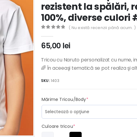
rezistent la spălări,
100%, diverse culori 
( Nu există recenzii până acum. )
0
out of 5
65,00
lei
Tricou cu Naruto personalizat cu nume, im
🌈 În aceeaşi tematică se pot realiza şi a
SKU:
1403
(required)
Mărime Tricou/Body
*
(required)
Culoare tricou
*