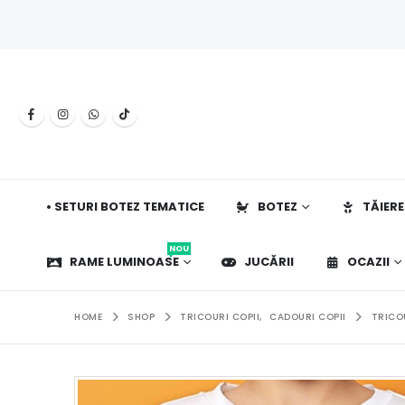
• SETURI BOTEZ TEMATICE
BOTEZ
TĂIERE
NOU
RAME LUMINOASE
JUCĂRII
OCAZII
HOME
SHOP
TRICOURI COPII
,
CADOURI COPII
TRICO