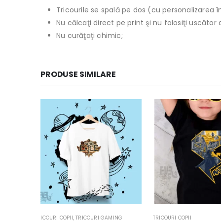
Tricourile se spală pe dos (cu personalizarea în
Nu călcaţi direct pe print şi nu folosiţi uscăto
Nu curăţaţi chimic;
PRODUSE SIMILARE
MING
TRICOURI COPII
BODY-URI - TRICOURI CO