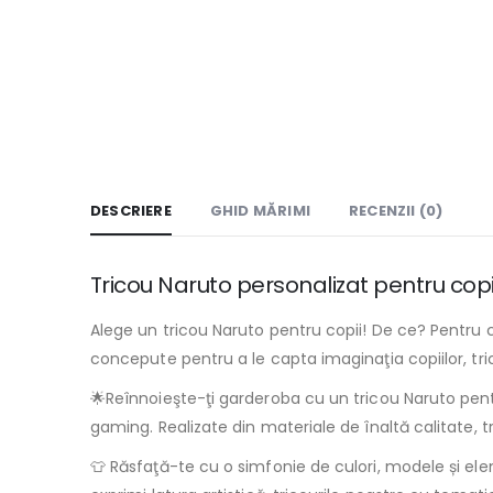
DESCRIERE
GHID MĂRIMI
RECENZII (0)
Tricou Naruto personalizat pentru copii
Alege un tricou Naruto pentru copii! De ce? Pentru c
concepute pentru a le capta imaginaţia copiilor, trico
🌟Reînnoieşte-ţi garderoba cu un tricou Naruto pentru
gaming. Realizate din materiale de înaltă calitate, tr
👕 Răsfaţă-te cu o simfonie de culori, modele și elem