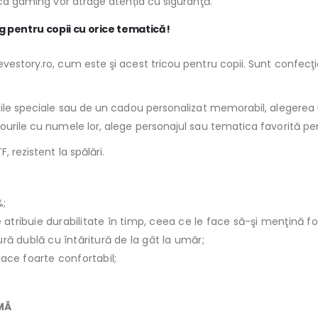
tica gaming vor atrage atenția cu siguranţă.
g pentru copii cu orice tematică!
vestory.ro, cum este şi acest tricou pentru copii. Sunt confecţio
ziile speciale sau de un cadou personalizat memorabil, alegerea 
courile cu numele lor, alege personajul sau tematica favorită pe
, rezistent la spălări.
%;
le atribuie durabilitate în timp, ceea ce le face să-şi menţină f
ură dublă cu întăritură de la gât la umăr;
face foarte confortabil;
IMĂ