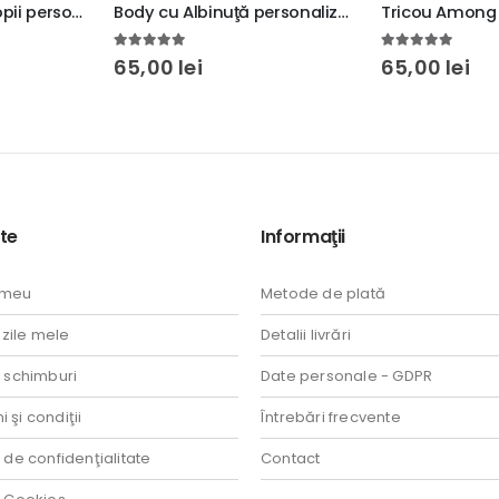
Body cu Albinuţă personalizat cu nume, regular fit, bumbac 100%, culoare alb, rezistent la spălări
Tricou Among Us personalizat cu nume, rezistent la spălări, regular fit, bumbac 100%, culoare alb/negru, Model 1
5.00
out of 5
0
out of 5
65,00
lei
65,00
lei
te
Informaţii
 meu
Metode de plată
ile mele
Detalii livrări
i schimburi
Date personale - GDPR
 şi condiţii
Întrebări frecvente
a de confidenţialitate
Contact