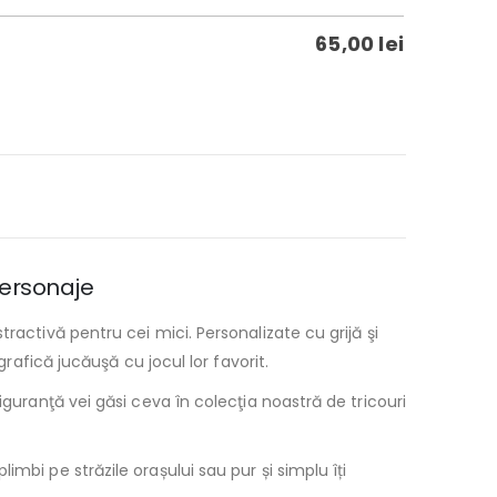
65,00
lei
 personaje
ractivă pentru cei mici. Personalizate cu grijă şi
rafică jucăuşă cu jocul lor favorit.
iguranţă vei găsi ceva în colecţia noastră de tricouri
mbi pe străzile orașului sau pur și simplu îți