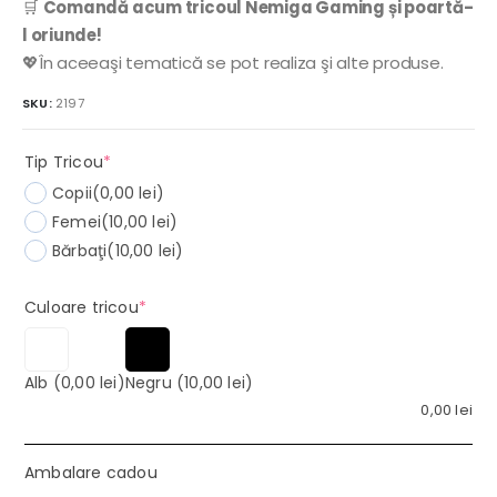
🛒
Comandă acum tricoul Nemiga Gaming și poartă-
l oriunde!
💖În aceeaşi tematică se pot realiza şi alte produse.
SKU:
2197
(required)
Tip Tricou
*
Copii
(0,00 lei)
Femei
(10,00 lei)
Bărbaţi
(10,00 lei)
(required)
Culoare tricou
*
Alb
(0,00 lei)
Negru
(10,00 lei)
0,00
lei
Ambalare cadou