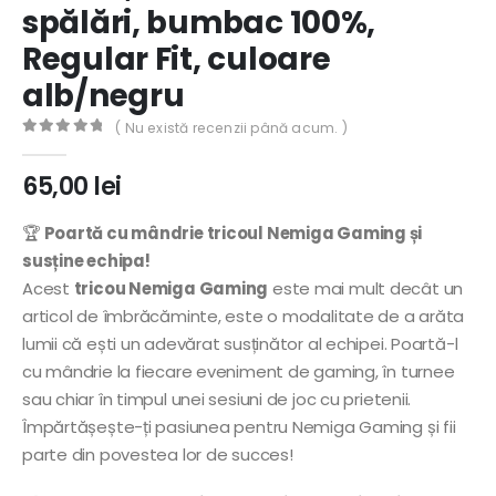
spălări, bumbac 100%,
Regular Fit, culoare
alb/negru
( Nu există recenzii până acum. )
0
out of 5
65,00
lei
🏆
Poartă cu mândrie tricoul Nemiga Gaming și
susține echipa!
Acest
tricou Nemiga Gaming
este mai mult decât un
articol de îmbrăcăminte, este o modalitate de a arăta
lumii că ești un adevărat susținător al echipei. Poartă-l
cu mândrie la fiecare eveniment de gaming, în turnee
sau chiar în timpul unei sesiuni de joc cu prietenii.
Împărtășește-ți pasiunea pentru Nemiga Gaming și fii
parte din povestea lor de succes!