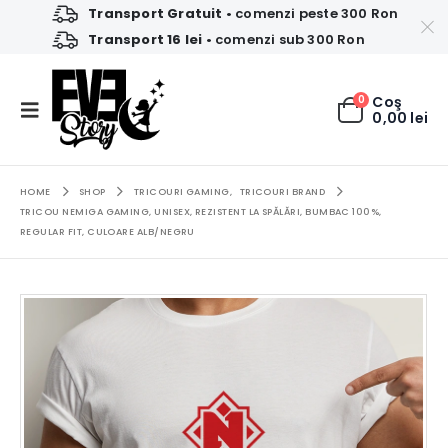
Transport Gratuit
• comenzi peste 300 Ron
Transport 16 lei
• comenzi sub 300 Ron
0
Coş
0,00
lei
HOME
SHOP
TRICOURI GAMING
,
TRICOURI BRAND
TRICOU NEMIGA GAMING, UNISEX, REZISTENT LA SPĂLĂRI, BUMBAC 100%,
REGULAR FIT, CULOARE ALB/NEGRU