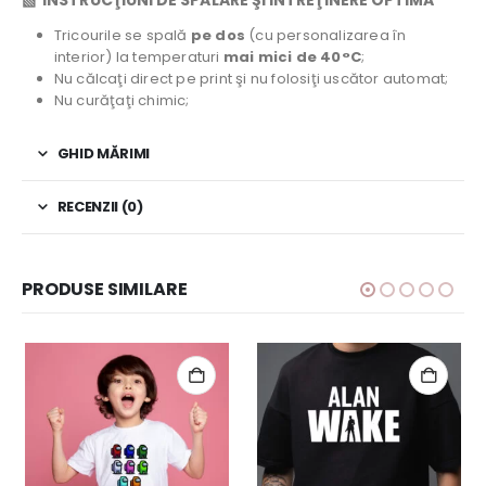
Tricourile se spală
pe dos
(cu personalizarea în
interior) la temperaturi
mai mici de 40°C
;
Nu călcaţi direct pe print şi nu folosiţi uscător automat;
Nu curăţaţi chimic;
GHID MĂRIMI
RECENZII (0)
PRODUSE SIMILARE