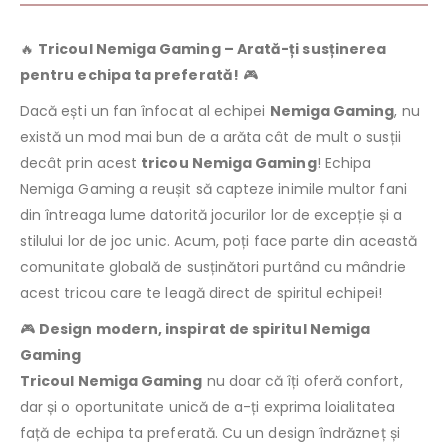
🔥
Tricoul Nemiga Gaming – Arată-ți susținerea
pentru echipa ta preferată!
🎮
Dacă ești un fan înfocat al echipei
Nemiga Gaming
, nu
există un mod mai bun de a arăta cât de mult o susții
decât prin acest
tricou Nemiga Gaming
! Echipa
Nemiga Gaming a reușit să capteze inimile multor fani
din întreaga lume datorită jocurilor lor de excepție și a
stilului lor de joc unic. Acum, poți face parte din această
comunitate globală de susținători purtând cu mândrie
acest tricou care te leagă direct de spiritul echipei!
🎮
Design modern, inspirat de spiritul Nemiga
Gaming
Tricoul Nemiga Gaming
nu doar că îți oferă confort,
dar și o oportunitate unică de a-ți exprima loialitatea
față de echipa ta preferată. Cu un design îndrăzneț și