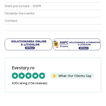
Date personale - GDPR
Întrebări frecvente
Contact
Evestory.ro
What Our Clients Say
4.95 rating
(154 reviews)