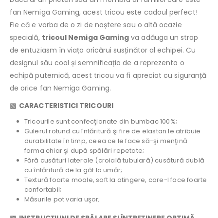
fan Nemiga Gaming, acest tricou este cadoul perfect!
Fie că e vorba de o zi de naștere sau o altă ocazie
specială,
tricoul Nemiga Gaming
va adăuga un strop
de entuziasm în viața oricărui susținător al echipei. Cu
designul său cool și semnificația de a reprezenta o
echipă puternică, acest tricou va fi apreciat cu siguranță
de orice fan Nemiga Gaming.
▧ CARACTERISTICI TRICOURI
Tricourile sunt confecţionate din bumbac 100%;
Gulerul rotund cu întăritură şi fire de elastan le atribuie
durabilitate în timp, ceea ce le face să-şi menţină
forma chiar şi după spălări repetate;
Fără cusături laterale (croială tubulară) cusătură dublă
cu întăritură de la gât la umăr;
Textură foarte moale, soft la atingere, care-l face foarte
confortabil;
Măsurile pot varia uşor;
▧ INSTRUCŢIUNI DE SPĂLARE ŞI ÎNTREŢINERE OPTIMĂ