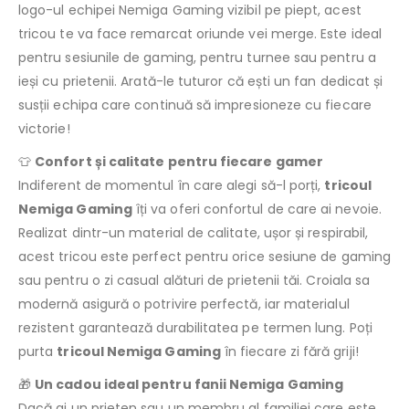
logo-ul echipei Nemiga Gaming vizibil pe piept, acest
tricou te va face remarcat oriunde vei merge. Este ideal
pentru sesiunile de gaming, pentru turnee sau pentru a
ieși cu prietenii. Arată-le tuturor că ești un fan dedicat și
susții echipa care continuă să impresioneze cu fiecare
victorie!
👕
Confort și calitate pentru fiecare gamer
Indiferent de momentul în care alegi să-l porți,
tricoul
Nemiga Gaming
îți va oferi confortul de care ai nevoie.
Realizat dintr-un material de calitate, ușor și respirabil,
acest tricou este perfect pentru orice sesiune de gaming
sau pentru o zi casual alături de prietenii tăi. Croiala sa
modernă asigură o potrivire perfectă, iar materialul
rezistent garantează durabilitatea pe termen lung. Poți
purta
tricoul Nemiga Gaming
în fiecare zi fără griji!
🎁
Un cadou ideal pentru fanii Nemiga Gaming
Dacă ai un prieten sau un membru al familiei care este