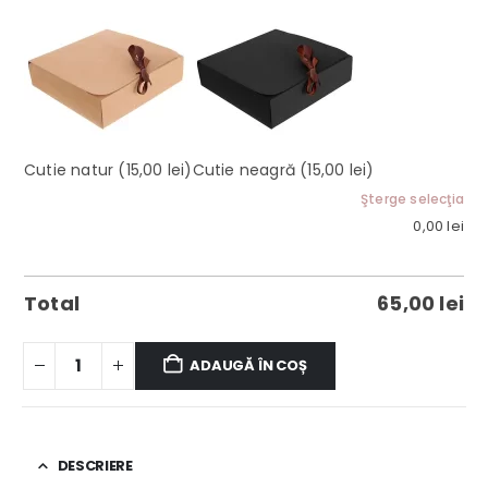
Cutie natur
(15,00 lei)
Cutie neagră
(15,00 lei)
Şterge selecţia
0,00
lei
Total
65,00
lei
ADAUGĂ ÎN COȘ
DESCRIERE