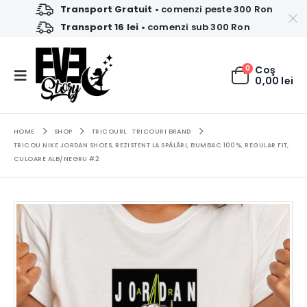
Transport Gratuit
• comenzi peste 300 Ron
Transport 16 lei
• comenzi sub 300 Ron
0
Coş
0,00
lei
HOME
SHOP
TRICOURI
,
TRICOURI BRAND
TRICOU NIKE JORDAN SHOES, REZISTENT LA SPĂLĂRI, BUMBAC 100%, REGULAR FIT,
CULOARE ALB/NEGRU #2