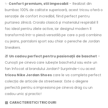
✨
Confort premium, stil impecabil
– Realizat din
bumbac 100% de calitate superioară, acest tricou oferă o
senzație de confort incredibil, fiind perfect pentru
purtarea zilnică. Croiala clasică și materialul respirabil îl
fac ideal pentru zilele active, iar designul modern îl
transformă într-o piesă versatilă pe care o poți combina
cu jeans, pantaloni sport sau chiar o pereche de Jordan
Sneakers.
🎁
Un cadou perfect pentru pasionații de baschet
–
Cunoști pe cineva care iubește baschetul sau este un
fan înfocat al brandului Jordan? Surprinde-i cu acest
tricou Nike Jordan Shoes
care le va completa perfect
colecția de articole de streetwear. Este o alegere
perfectă pentru a impresiona pe cineva drag cu un
cadou unic și practic!
▧ CARACTERISTICI TRICOURI