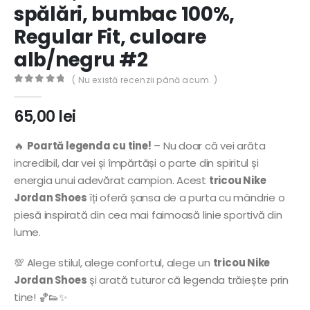
spălări, bumbac 100%,
Regular Fit, culoare
alb/negru #2
( Nu există recenzii până acum. )
0
out of 5
65,00
lei
🔥
Poartă legenda cu tine!
– Nu doar că vei arăta
incredibil, dar vei și împărtăși o parte din spiritul și
energia unui adevărat campion. Acest
tricou Nike
Jordan Shoes
îți oferă șansa de a purta cu mândrie o
piesă inspirată din cea mai faimoasă linie sportivă din
lume.
💯 Alege stilul, alege confortul, alege un
tricou Nike
Jordan Shoes
și arată tuturor că legenda trăiește prin
tine! 🏀👟✨