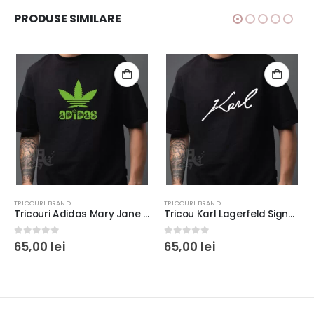
PRODUSE SIMILARE
TRICOURI BRAND
TRICOURI BRAND
Tricouri Adidas Mary Jane rezistent la spălări, bumbac 100%, regular fit, culoare alb/negru #1
Tricou Karl Lagerfeld Signature, rezistent la spălări, bumbac 100%, regular fit, culoare alb/negru
0
out of 5
0
out of 5
65,00
lei
65,00
lei