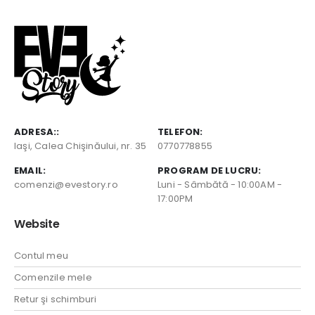
ADRESA::
TELEFON:
Iaşi, Calea Chişinăului, nr. 35
0770778855
EMAIL:
PROGRAM DE LUCRU:
comenzi@evestory.ro
Luni - Sâmbătă - 10:00AM -
17:00PM
Website
Contul meu
Comenzile mele
Retur şi schimburi