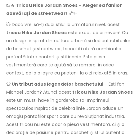
👟🔥
Tricou Nike Jordan Shoes – Alegerea fanilor
adevărați de streetwear!
🏀✨
💥 Dacă vrei să-ți duci stilul la următorul nivel, acest
tricou Nike Jordan Shoes
este exact ce ai nevoie! Cu
un design inspirat din cultura urbană și dedicat iubitorilor
de baschet și streetwear, tricoul îți oferă combinația
perfectă între confort și stil iconic. Este piesa
vestimentară care te ajută să te remarci în orice
context, de la o ieșire cu prietenii la o zi relaxată în oraș.
👕
Un tribut adus legendelor baschetului
– Ești fan
Michael Jordan? Atunci acest
tricou Nike Jordan Shoes
este un must-have în garderoba ta! Imprimeul
spectaculos inspirat de celebra linie Jordan aduce un
omagiu pantofilor sport care au revoluționat industria.
Acest tricou nu este doar o piesă vestimentară, ci și o
declarație de pasiune pentru baschet și stilul autentic.