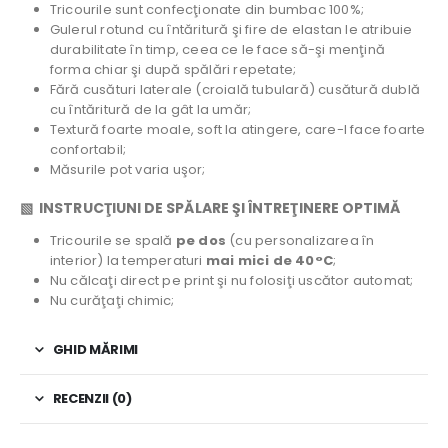
Tricourile sunt confecţionate din bumbac 100%;
Gulerul rotund cu întăritură şi fire de elastan le atribuie
durabilitate în timp, ceea ce le face să-şi menţină
forma chiar şi după spălări repetate;
Fără cusături laterale (croială tubulară) cusătură dublă
cu întăritură de la gât la umăr;
Textură foarte moale, soft la atingere, care-l face foarte
confortabil;
Măsurile pot varia uşor;
▧ INSTRUCŢIUNI DE SPĂLARE ŞI ÎNTREŢINERE OPTIMĂ
Tricourile se spală
pe dos
(cu personalizarea în
interior) la temperaturi
mai mici de 40°C
;
Nu călcaţi direct pe print şi nu folosiţi uscător automat;
Nu curăţaţi chimic;
GHID MĂRIMI
RECENZII (0)