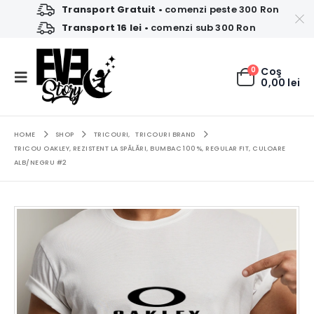
Transport Gratuit
• comenzi peste 300 Ron
Transport 16 lei
• comenzi sub 300 Ron
0
Coş
0,00
lei
HOME
SHOP
TRICOURI
,
TRICOURI BRAND
TRICOU OAKLEY, REZISTENT LA SPĂLĂRI, BUMBAC 100%, REGULAR FIT, CULOARE
ALB/NEGRU #2