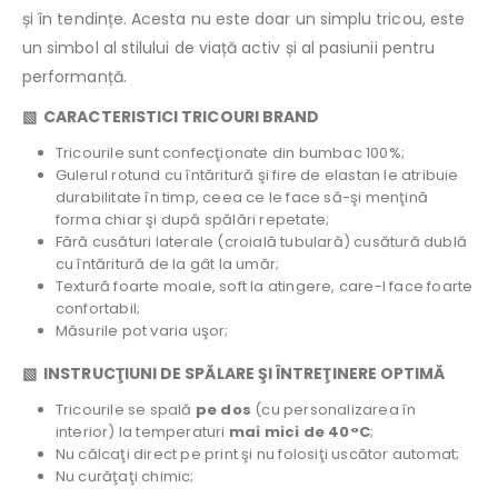
și în tendințe. Acesta nu este doar un simplu tricou, este
un simbol al stilului de viață activ și al pasiunii pentru
performanță.
▧ CARACTERISTICI TRICOURI BRAND
Tricourile sunt confecţionate din bumbac 100%;
Gulerul rotund cu întăritură şi fire de elastan le atribuie
durabilitate în timp, ceea ce le face să-şi menţină
forma chiar şi după spălări repetate;
Fără cusături laterale (croială tubulară) cusătură dublă
cu întăritură de la gât la umăr;
Textură foarte moale, soft la atingere, care-l face foarte
confortabil;
Măsurile pot varia uşor;
▧ INSTRUCŢIUNI DE SPĂLARE ŞI ÎNTREŢINERE OPTIMĂ
Tricourile se spală
pe dos
(cu personalizarea în
interior) la temperaturi
mai mici de 40°C
;
Nu călcaţi direct pe print şi nu folosiţi uscător automat;
Nu curăţaţi chimic;