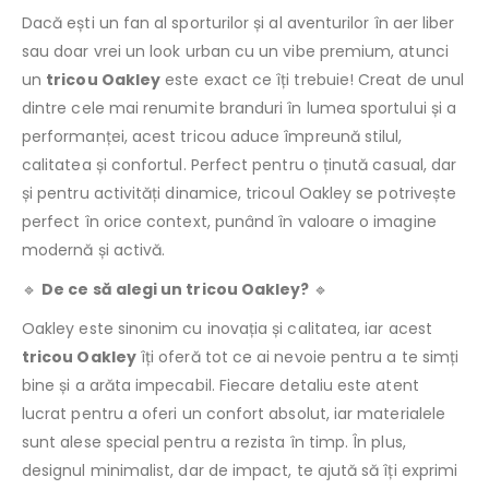
Dacă ești un fan al sporturilor și al aventurilor în aer liber
sau doar vrei un look urban cu un vibe premium, atunci
un
tricou Oakley
este exact ce îți trebuie! Creat de unul
dintre cele mai renumite branduri în lumea sportului și a
performanței, acest tricou aduce împreună stilul,
calitatea și confortul. Perfect pentru o ținută casual, dar
și pentru activități dinamice, tricoul Oakley se potrivește
perfect în orice context, punând în valoare o imagine
modernă și activă.
🔹
De ce să alegi un tricou Oakley?
🔹
Oakley este sinonim cu inovația și calitatea, iar acest
tricou Oakley
îți oferă tot ce ai nevoie pentru a te simți
bine și a arăta impecabil. Fiecare detaliu este atent
lucrat pentru a oferi un confort absolut, iar materialele
sunt alese special pentru a rezista în timp. În plus,
designul minimalist, dar de impact, te ajută să îți exprimi