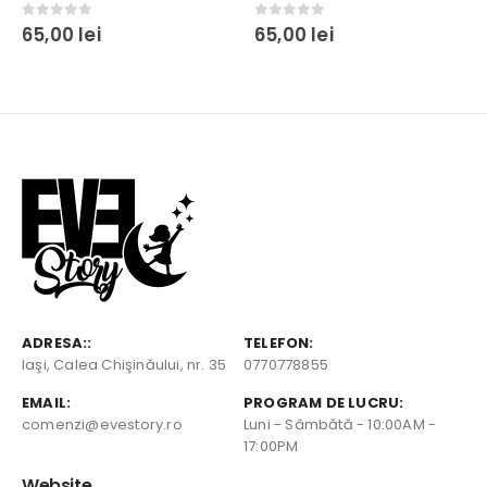
0
out of 5
0
out of 5
65,00
lei
65,00
lei
ADRESA::
TELEFON:
Iaşi, Calea Chişinăului, nr. 35
0770778855
EMAIL:
PROGRAM DE LUCRU:
comenzi@evestory.ro
Luni - Sâmbătă - 10:00AM -
17:00PM
Website