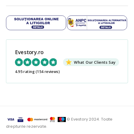
Evestory.ro
What Our Clients Say
4.95 rating
(154 reviews)
© Evestory 2024. Toate
drepturile rezervate.