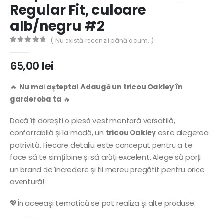
Regular Fit, culoare
alb/negru #2
( Nu există recenzii până acum. )
0
out of 5
65,00
lei
🔥
Nu mai aștepta! Adaugă un tricou Oakley în
garderoba ta
🔥
Dacă îți dorești o piesă vestimentară versatilă,
confortabilă și la modă, un
tricou Oakley
este alegerea
potrivită. Fiecare detaliu este conceput pentru a te
face să te simți bine și să arăți excelent. Alege să porți
un brand de încredere și fii mereu pregătit pentru orice
aventură!
💖În aceeaşi tematică se pot realiza şi alte produse.