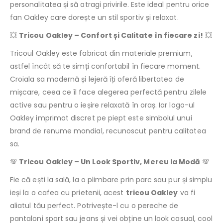
personalitatea și să atragi privirile. Este ideal pentru orice
fan Oakley care dorește un stil sportiv și relaxat.
💥
Tricou Oakley – Confort și Calitate în fiecare zi!
💥
Tricoul Oakley este fabricat din materiale premium,
astfel încât să te simți confortabil în fiecare moment.
Croiala sa modernă și lejeră îți oferă libertatea de
mișcare, ceea ce îl face alegerea perfectă pentru zilele
active sau pentru o ieșire relaxată în oraș. Iar logo-ul
Oakley imprimat discret pe piept este simbolul unui
brand de renume mondial, recunoscut pentru calitatea
sa.
💯
Tricou Oakley – Un Look Sportiv, Mereu la Modă
💯
Fie că ești la sală, la o plimbare prin parc sau pur și simplu
ieși la o cafea cu prietenii, acest
tricou Oakley
va fi
aliatul tău perfect. Potrivește-l cu o pereche de
pantaloni sport sau jeans și vei obține un look casual, cool