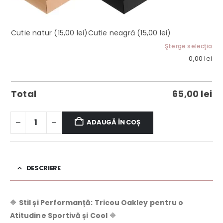
Cutie natur
(15,00 lei)
Cutie neagră
(15,00 lei)
Şterge selecţia
0,00
lei
Total
65,00
lei
ADAUGĂ ÎN COȘ
DESCRIERE
🔷
Stil și Performanță: Tricou Oakley pentru o
Atitudine Sportivă și Cool
🔷