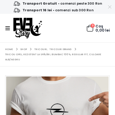
Transport Gratuit
• comenzi peste 300 Ron
Transport 16 lei
• comenzi sub 300 Ron
0
Coş
0,00
lei
HOME
SHOP
TRICOURI
,
TRICOURI BRAND
TRICOU OPEL, REZISTENT LA SPĂLĂRI, BUMBAC 100%, REGULAR FIT, CULOARE
ALB/NEGRU