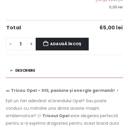
0,00
lei
Total
65,00
lei
ADAUGĂ ÎN COȘ
DESCRIERE
🚗
Tricou Opel – Stil, pasiune și energie germană!
⚡
Ești un fan adevărat al brandului Opel? Sau poate
conduci cu mândrie una dintre aceste mașini
emblematice? 👕
Tricoul Opel
este alegerea perfectă
pentru a-ți exprima dragostea pentru acest brand auto