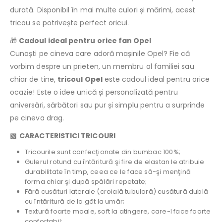
durată. Disponibil în mai multe culori și mărimi, acest
tricou se potrivește perfect oricui.
🎁
Cadoul ideal pentru orice fan Opel
Cunoști pe cineva care adoră mașinile Opel? Fie că
vorbim despre un prieten, un membru al familiei sau
chiar de tine,
tricoul Opel
este cadoul ideal pentru orice
ocazie! Este o idee unică și personalizată pentru
aniversări, sărbători sau pur și simplu pentru a surprinde
pe cineva drag.
▧ CARACTERISTICI TRICOURI
Tricourile sunt confecţionate din bumbac 100%;
Gulerul rotund cu întăritură şi fire de elastan le atribuie
durabilitate în timp, ceea ce le face să-şi menţină
forma chiar şi după spălări repetate;
Fără cusături laterale (croială tubulară) cusătură dublă
cu întăritură de la gât la umăr;
Textură foarte moale, soft la atingere, care-l face foarte
confortabil;