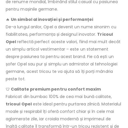
de renume mondial, îmbinând stilul casual cu pasiunea
pentru mașinile germane.
🔥
Un simbol al inovației și performanței
De-a lungul anilor, Opel a devenit un nume sinonim cu
fiabilitatea, performanța și designul inovator.
Tricoul
Opel
reflectă perfect aceste valori, fiind mai mult decât
un simplu articol vestimentar – este un statement
despre pasiunea ta pentru acest brand. Fie că ești un
șofer Opel sau pur și simplu un admirator al tehnologiei
germane, acest tricou te va ajuta să îți porți mândria
peste tot.
👕
Calitate premium pentru confort maxim
Fabricat din bumbac 100% de cea mai bună calitate,
tricoul Opel
este ideal pentru purtarea zilnică. Materialul
moale și respirabil îți oferă confort chiar și în cele mai
aglomerate zile, iar croiala modernă și imprimeul de
înaltă calitate îl transformă într-un tricou rezistent și de