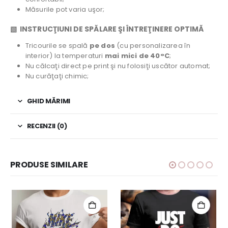
Măsurile pot varia uşor;
▧ INSTRUCŢIUNI DE SPĂLARE ŞI ÎNTREŢINERE OPTIMĂ
Tricourile se spală
pe dos
(cu personalizarea în
interior) la temperaturi
mai mici de 40°C
;
Nu călcaţi direct pe print şi nu folosiţi uscător automat;
Nu curăţaţi chimic;
GHID MĂRIMI
RECENZII (0)
PRODUSE SIMILARE