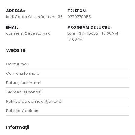
ADRESA::
TELEFON:
Iaşi, Calea Chişinăului, nr. 35
0770778855
EMAIL:
PROGRAM DE LUCRU:
comenzi@evestory.ro
Luni - Sâmbătă - 10:00AM -
17:00PM
Website
Contul meu
Comenzile mele
Retur şi schimburi
Termeni şi condiţii
Politica de confidenţialitate
Politica Cookies
Informaţii