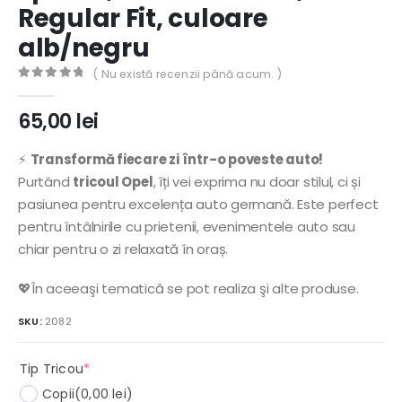
Regular Fit, culoare
alb/negru
( Nu există recenzii până acum. )
0
out of 5
65,00
lei
⚡
Transformă fiecare zi într-o poveste auto!
Purtând
tricoul Opel
, îți vei exprima nu doar stilul, ci și
pasiunea pentru excelența auto germană. Este perfect
pentru întâlnirile cu prietenii, evenimentele auto sau
chiar pentru o zi relaxată în oraș.
💖În aceeaşi tematică se pot realiza şi alte produse.
SKU:
2082
(required)
Tip Tricou
*
Copii
(0,00 lei)