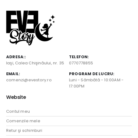
ADRESA::
TELEFON:
Iaşi, Calea Chişinăului, nr. 35
0770778855
EMAIL:
PROGRAM DE LUCRU:
comenzi@evestory.ro
Luni - Sâmbătă - 10:00AM -
17:00PM
Website
Contul meu
Comenzile mele
Retur şi schimburi