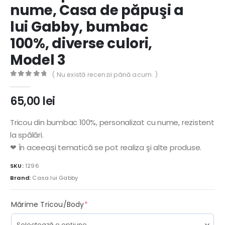
nume, Casa de păpuşi a
lui Gabby, bumbac
100%, diverse culori,
Model 3
( Nu există recenzii până acum. )
0
out of 5
65,00
lei
Tricou din bumbac 100%, personalizat cu nume, rezistent
la spălări.
❤ În aceeaşi tematică se pot realiza şi alte produse.
SKU:
1296
Brand:
Casa lui Gabby
(required)
Mărime Tricou/Body
*