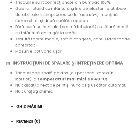
Tricourile sunt confecţionate din bumbac 100%;
Gulerul rotund cu întăritură şi fire de elastan le atribuie
durabilitate în timp, ceea ce le face să-şi menţină
forma chiar şi după spălări repetate;
Fără cusături laterale (croială tubulară) cusătură dublă
cu întăritură de la gât la umăr;
Textură foarte moale, soft la atingere, care-l face foarte
confortabil;
Măsurile pot varia uşor;
▧
INSTRUCŢIUNI DE SPĂLARE ŞI ÎNTREŢINERE OPTIMĂ
Tricourile se spală pe dos (cu personalizarea în
interior) la
temperaturi mai mici de 40°C;
Nu călcaţi direct pe print şi nu folosiţi uscător automat;
Nu curăţaţi chimic;
GHID MĂRIMI
RECENZII (0)