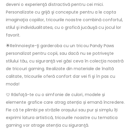
deveni o experienţă distractivă pentru cei mici.
Personalizate cu grijă şi concepute pentru a le capta
imaginaţia copiilor, tricourile noastre combină confortul,
stilul şi individualitatea, cu o grafică jucăuşă cu jocul lor
favorit.
🌟Reînnoieşte-ţi garderoba cu un tricou Pandy Paws
personalizat pentru copii, sau dacă nu se potriveşte
stilului tău, cu siguranţă vei găsi ceva în colecţia noastră
de tricouri gaming. Realizate din materiale de înaltă
calitate, tricourile oferă confort dar vei fi şi în pas cu
moda!
👕 Răsfaţă-te cu o simfonie de culori, modele și
elemente grafice care atrag atenția și emană încredere.
Fie că te plimbi pe străzile orașului sau pur și simplu îți
exprimi latura artistică, tricourile noastre cu tematica
gaming vor atrage atenția cu siguranţă.