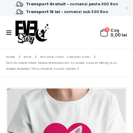
Transport Gratuit
• comenzi peste 300 Ron
Transport 16 lei
• comenzi sub 300 Ron
0
Coş
0,00
lei
HOME
SHOP
TRICOURI COPII
,
CADOURI COPII
TRICOU PANDY PAWS, PANDA PERSONALIZAT CU NUME, CASA DE PĂPUŞI A LUI
GABBY, BUMBAC 100%, DIVERSE CULORI, MODEL 3