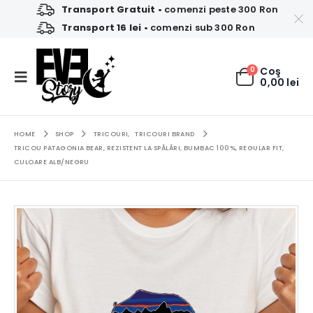
Transport Gratuit
• comenzi peste 300 Ron
Transport 16 lei
• comenzi sub 300 Ron
0
Coş
0,00
lei
HOME
SHOP
TRICOURI
,
TRICOURI BRAND
TRICOU PATAGONIA BEAR, REZISTENT LA SPĂLĂRI, BUMBAC 100%, REGULAR FIT,
CULOARE ALB/NEGRU