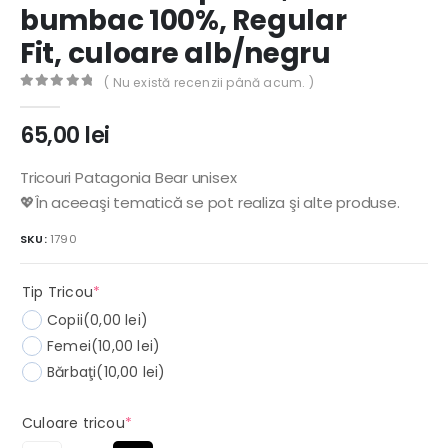
bumbac 100%, Regular
Fit, culoare alb/negru
( Nu există recenzii până acum. )
0
out of 5
65,00
lei
Tricouri Patagonia Bear unisex
💖În aceeaşi tematică se pot realiza şi alte produse.
SKU:
1790
(required)
Tip Tricou
*
Copii
(0,00 lei)
Femei
(10,00 lei)
Bărbaţi
(10,00 lei)
(required)
Culoare tricou
*