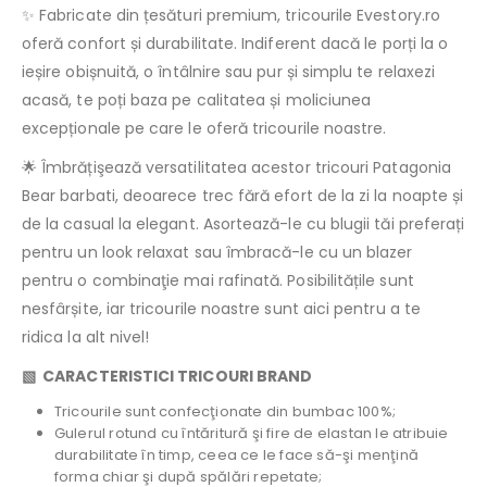
✨ Fabricate din țesături premium, tricourile Evestory.ro
oferă confort și durabilitate. Indiferent dacă le porți la o
ieșire obișnuită, o întâlnire sau pur și simplu te relaxezi
acasă, te poți baza pe calitatea și moliciunea
excepționale pe care le oferă tricourile noastre.
🌟 Îmbrățişează versatilitatea acestor tricouri Patagonia
Bear barbati, deoarece trec fără efort de la zi la noapte și
de la casual la elegant. Asortează-le cu blugii tăi preferați
pentru un look relaxat sau îmbracă-le cu un blazer
pentru o combinaţie mai rafinată. Posibilitățile sunt
nesfârșite, iar tricourile noastre sunt aici pentru a te
ridica la alt nivel!
▧ CARACTERISTICI TRICOURI BRAND
Tricourile sunt confecţionate din bumbac 100%;
Gulerul rotund cu întăritură şi fire de elastan le atribuie
durabilitate în timp, ceea ce le face să-şi menţină
forma chiar şi după spălări repetate;