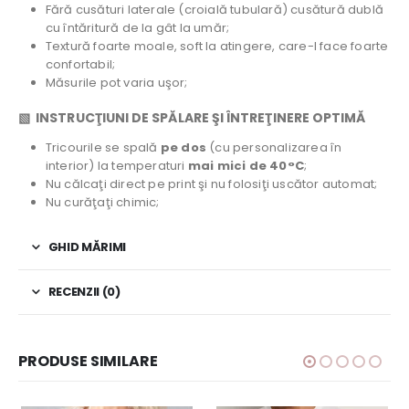
Fără cusături laterale (croială tubulară) cusătură dublă
cu întăritură de la gât la umăr;
Textură foarte moale, soft la atingere, care-l face foarte
confortabil;
Măsurile pot varia uşor;
▧ INSTRUCŢIUNI DE SPĂLARE ŞI ÎNTREŢINERE OPTIMĂ
Tricourile se spală
pe dos
(cu personalizarea în
interior) la temperaturi
mai mici de 40°C
;
Nu călcaţi direct pe print şi nu folosiţi uscător automat;
Nu curăţaţi chimic;
GHID MĂRIMI
RECENZII (0)
PRODUSE SIMILARE