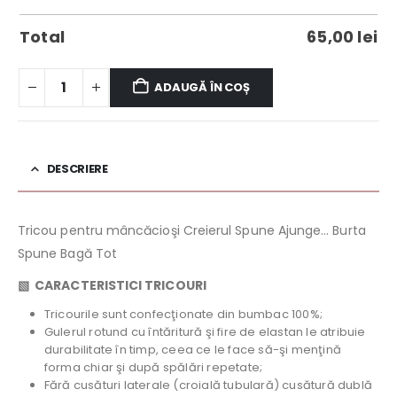
Total
65,00
lei
ADAUGĂ ÎN COȘ
DESCRIERE
Tricou pentru mâncăcioşi Creierul Spune Ajunge… Burta
Spune Bagă Tot
▧
CARACTERISTICI TRICOURI
Tricourile sunt confecţionate din bumbac 100%;
Gulerul rotund cu întăritură şi fire de elastan le atribuie
durabilitate în timp, ceea ce le face să-şi menţină
forma chiar şi după spălări repetate;
Fără cusături laterale (croială tubulară) cusătură dublă