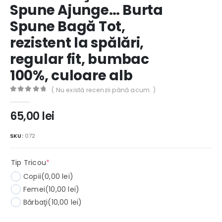
Spune Ajunge… Burta
Spune Bagă Tot,
rezistent la spălări,
regular fit, bumbac
100%, culoare alb
( Nu există recenzii până acum. )
0
out of 5
65,00
lei
SKU:
072
(required)
Tip Tricou
*
Copii
(0,00 lei)
Femei
(10,00 lei)
Bărbaţi
(10,00 lei)