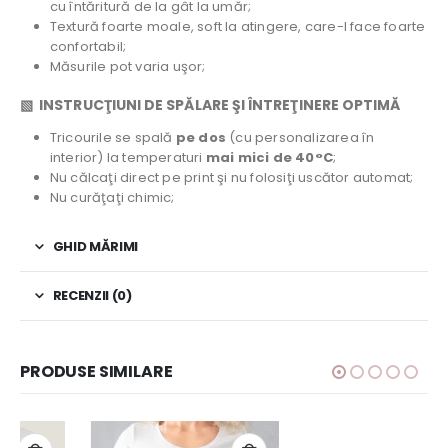
cu întăritură de la gât la umăr;
Textură foarte moale, soft la atingere, care-l face foarte
confortabil;
Măsurile pot varia uşor;
▧ INSTRUCŢIUNI DE SPĂLARE ŞI ÎNTREŢINERE OPTIMĂ
Tricourile se spală
pe dos
(cu personalizarea în
interior) la temperaturi
mai mici de 40°C
;
Nu călcaţi direct pe print şi nu folosiţi uscător automat;
Nu curăţaţi chimic;
GHID MĂRIMI
RECENZII (0)
PRODUSE SIMILARE