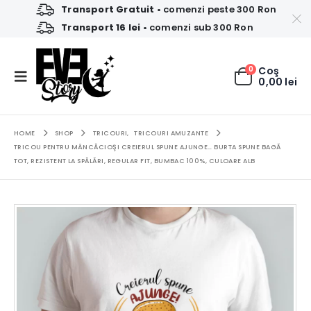
Transport Gratuit
• comenzi peste 300 Ron
Transport 16 lei
• comenzi sub 300 Ron
0
Coş
0,00
lei
HOME
SHOP
TRICOURI
,
TRICOURI AMUZANTE
TRICOU PENTRU MÂNCĂCIOŞI CREIERUL SPUNE AJUNGE… BURTA SPUNE BAGĂ
TOT, REZISTENT LA SPĂLĂRI, REGULAR FIT, BUMBAC 100%, CULOARE ALB