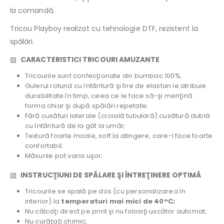
la comandă.
Tricou Playboy realizat cu tehnologie DTF, rezistent la
spălări.
▧
CARACTERISTICI TRICOURI AMUZANTE
Tricourile sunt confecţionate din bumbac 100%;
Gulerul rotund cu întăritură şi fire de elastan le atribuie
durabilitate în timp, ceea ce le face să-şi menţină
forma chiar şi după spălări repetate;
Fără cusături laterale (croială tubulară) cusătură dublă
cu întăritură de la gât la umăr;
Textură foarte moale, soft la atingere, care-l face foarte
confortabil;
Măsurile pot varia uşor;
▧
INSTRUCŢIUNI DE SPĂLARE ŞI ÎNTREŢINERE OPTIMĂ
Tricourile se spală pe dos (cu personalizarea în
interior) la
temperaturi mai mici de 40°C;
Nu călcaţi direct pe print şi nu folosiţi uscător automat;
Nu curăţaţi chimic;