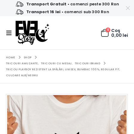
Transport Gratuit
• comenzi peste 300 Ron
Transport 16 lei
• comenzi sub 300 Ron
0
Coş
0,00
lei
HOME
SHOP
TRICOURI AMUZANTE
,
TRICOURI CU MESAJ
,
TRICOURI BRAND
TRICOU PLAYBOY REZISTENT LA SPĂLĂRI, UNISEX, BUMBAC 100%, REGULAR FIT,
CULOARE ALB/NEGRU