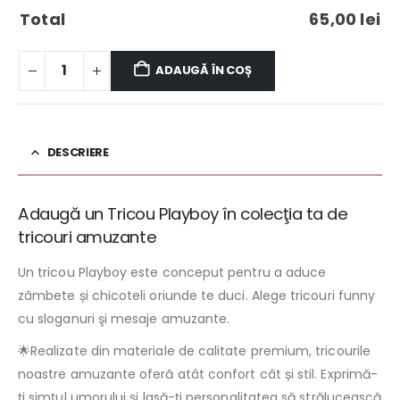
Total
65,00
lei
ADAUGĂ ÎN COȘ
DESCRIERE
Adaugă un Tricou Playboy în colecţia ta de
tricouri amuzante
Un tricou Playboy este conceput pentru a aduce
zâmbete și chicoteli oriunde te duci. Alege tricouri funny
cu sloganuri şi mesaje amuzante.
🌟Realizate din materiale de calitate premium, tricourile
noastre amuzante oferă atât confort cât și stil. Exprimă-
ţi simțul umorului și lasă-ţi personalitatea să strălucească