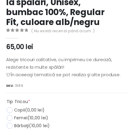
la spălări, Unisex,
bumbac 100%, Regular
Fit, culoare alb/negru
( Nu există recenzii până acum. )
0
out of 5
65,00
lei
Alege tricouri calitative, cu imprimeu ce durează,
rezistente la multe spălări!
👕În aceeaşi tematică se pot realiza şi alte produse.
SKU:
1589
(required)
Tip Tricou
*
Copii
(0,00 lei)
Femei
(10,00 lei)
Bărbaţi
(10,00 lei)