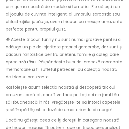
prin gama noastră de modele și tematici. Fie că ești fan
al jocului de cuvinte inteligent, al umorului sarcastic sau
al ilustrațiilor jucăușe, avem tricouri cu mesaje amuzante
perfecte pentru propriul gust.
🎁 Aceste tricouri funny nu sunt numai grozave pentru a
adăuga un pic de lejeritate propriei garderobe, dar sunt și
cadouri fantastice pentru prieteni, familie și colegi care
apreciază râsul. Răspândește bucurie, creează momente
memorabile și fii sufletul petrecerii cu colecția noastră
de tricouri amuzante.
Răsfoiește acum selecția noastră și descoperă tricoul
amuzant perfect, care îi va face pe toți cei din jurul tău
să izbucnească în râs. Pregătește-te să întorci capetele
și să împărtășești o doză de umor oriunde ai merge!
Dacă nu găseşti ceea ce îţi doreşti în categoria noastră
de tricouri haioase, îţi putem face un tricou personalizat