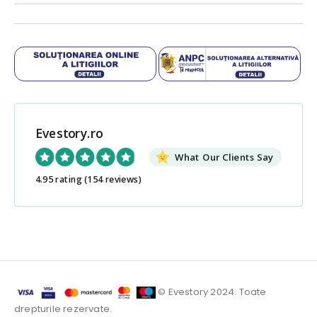
Evestory.ro
What Our Clients Say
4.95 rating
(154 reviews)
© Evestory 2024. Toate
drepturile rezervate.