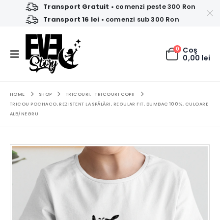
Transport Gratuit
• comenzi peste 300 Ron
Transport 16 lei
• comenzi sub 300 Ron
0
Coş
0,00
lei
HOME
SHOP
TRICOURI
,
TRICOURI COPII
TRICOU POCHACO, REZISTENT LA SPĂLĂRI, REGULAR FIT, BUMBAC 100%, CULOARE
ALB/NEGRU