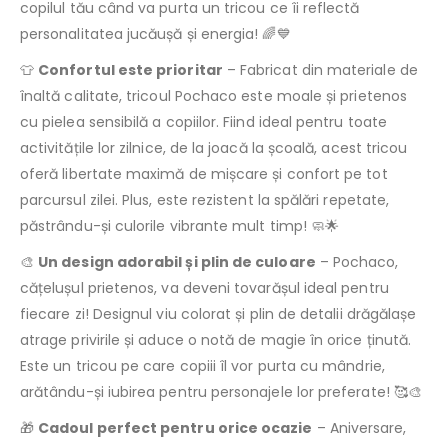
copilul tău când va purta un tricou ce îi reflectă
personalitatea jucăușă și energia! 🌈💙
👕
Confortul este prioritar
– Fabricat din materiale de
înaltă calitate, tricoul Pochaco este moale și prietenos
cu pielea sensibilă a copiilor. Fiind ideal pentru toate
activitățile lor zilnice, de la joacă la școală, acest tricou
oferă libertate maximă de mișcare și confort pe tot
parcursul zilei. Plus, este rezistent la spălări repetate,
păstrându-și culorile vibrante mult timp! 🧼🌟
🎨
Un design adorabil și plin de culoare
– Pochaco,
cățelușul prietenos, va deveni tovarășul ideal pentru
fiecare zi! Designul viu colorat și plin de detalii drăgălașe
atrage privirile și aduce o notă de magie în orice ținută.
Este un tricou pe care copiii îl vor purta cu mândrie,
arătându-și iubirea pentru personajele lor preferate! 🥰🎨
🎁
Cadoul perfect pentru orice ocazie
– Aniversare,