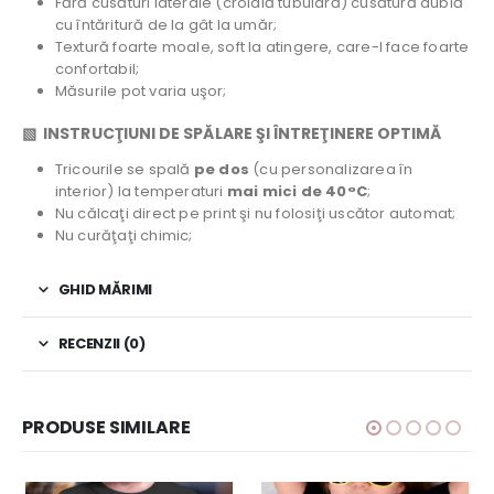
Fără cusături laterale (croială tubulară) cusătură dublă
cu întăritură de la gât la umăr;
Textură foarte moale, soft la atingere, care-l face foarte
confortabil;
Măsurile pot varia uşor;
▧ INSTRUCŢIUNI DE SPĂLARE ŞI ÎNTREŢINERE OPTIMĂ
Tricourile se spală
pe dos
(cu personalizarea în
interior) la temperaturi
mai mici de 40°C
;
Nu călcaţi direct pe print şi nu folosiţi uscător automat;
Nu curăţaţi chimic;
GHID MĂRIMI
RECENZII (0)
PRODUSE SIMILARE