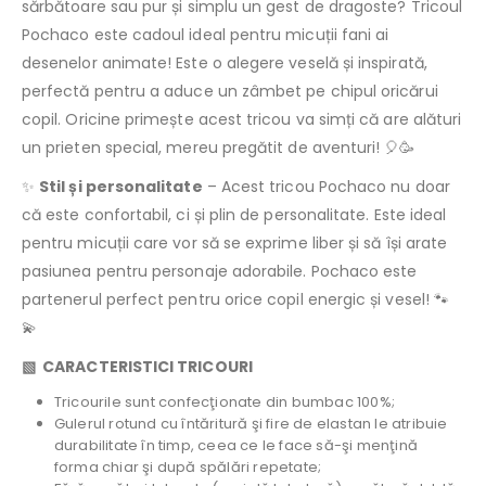
sărbătoare sau pur și simplu un gest de dragoste? Tricoul
Pochaco este cadoul ideal pentru micuții fani ai
desenelor animate! Este o alegere veselă și inspirată,
perfectă pentru a aduce un zâmbet pe chipul oricărui
copil. Oricine primește acest tricou va simți că are alături
un prieten special, mereu pregătit de aventuri! 🎈🥳
✨
Stil și personalitate
– Acest tricou Pochaco nu doar
că este confortabil, ci și plin de personalitate. Este ideal
pentru micuții care vor să se exprime liber și să își arate
pasiunea pentru personaje adorabile. Pochaco este
partenerul perfect pentru orice copil energic și vesel! 🐾
💫
▧ CARACTERISTICI TRICOURI
Tricourile sunt confecţionate din bumbac 100%;
Gulerul rotund cu întăritură şi fire de elastan le atribuie
durabilitate în timp, ceea ce le face să-şi menţină
forma chiar şi după spălări repetate;