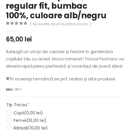
regular fit, bumbac
100%, culoare alb/negru
( Nu există recenzii până acum. )
0
out of 5
65,00
lei
Adaugă un strop de culoare și fericire în garderoba
copilului tău cu acest tricou minunat! Tricoul Pochaco va
deveni rapid piesa preferată și tovarășul de joacă ideal.
💖În aceeaşi tematică se pot realiza şi alte produse.
SKU:
1857
(required)
Tip Tricou
*
Copii
(0,00 lei)
Femei
(10,00 lei)
Bărbaţi
(10,00 lei)