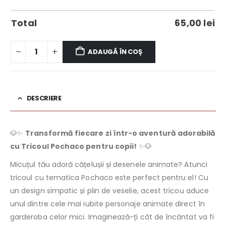
Total
65,00
lei
ADAUGĂ ÎN COȘ
DESCRIERE
🐶✨
Transformă fiecare zi într-o aventură adorabilă
cu Tricoul Pochaco pentru copii!
✨🐶
Micuțul tău adoră cățelușii și desenele animate? Atunci
tricoul cu tematica Pochaco este perfect pentru el! Cu
un design simpatic și plin de veselie, acest tricou aduce
unul dintre cele mai iubite personaje animate direct în
garderoba celor mici. Imaginează-ți cât de încântat va fi