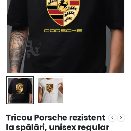
Tricou Porsche rezistent
la spălări, unisex regular