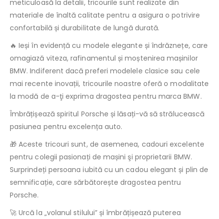
meticuloasă la detalii, tricourile sunt realizate din
materiale de înaltă calitate pentru a asigura o potrivire
confortabilă și durabilitate de lungă durată.
🔥 Ieși în evidență cu modele elegante și îndrăznețe, care
omagiază viteza, rafinamentul și moștenirea mașinilor
BMW. Indiferent dacă preferi modelele clasice sau cele
mai recente inovații, tricourile noastre oferă o modalitate
la modă de a-ţi exprima dragostea pentru marca BMW.
Îmbrățișează spiritul Porsche și lăsați-vă să strălucească
pasiunea pentru excelența auto.
🎁 Aceste tricouri sunt, de asemenea, cadouri excelente
pentru colegii pasionați de mașini şi proprietarii BMW.
Surprindeți persoana iubită cu un cadou elegant și plin de
semnificație, care sărbătorește dragostea pentru
Porsche.
🚀 Urcă la „volanul stilului” și îmbrățișează puterea