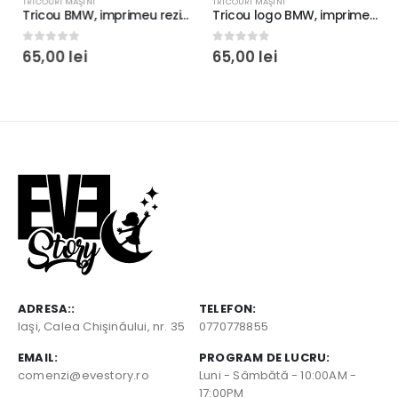
TRICOURI MAŞINI
TRICOURI MAŞINI
Tricou BMW, imprimeu rezistent la spălări, bumbac 100%, Regular Fit, culoare alb/negru #3
Tricou logo BMW, imprimeu rezistent la spălări, bumbac 100%, Regular Fit, culoare alb/negru #2
0
out of 5
0
out of 5
65,00
lei
65,00
lei
t
ei.
ADRESA::
TELEFON:
Iaşi, Calea Chişinăului, nr. 35
0770778855
EMAIL:
PROGRAM DE LUCRU:
comenzi@evestory.ro
Luni - Sâmbătă - 10:00AM -
17:00PM