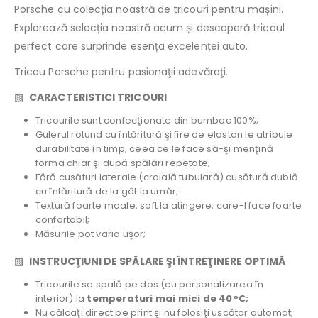
Porsche cu colecția noastră de tricouri pentru mașini.
Explorează selecția noastră acum și descoperă tricoul
perfect care surprinde esența excelenței auto.
Tricou Porsche pentru pasionaţii adevăraţi.
▧
CARACTERISTICI TRICOURI
Tricourile sunt confecţionate din bumbac 100%;
Gulerul rotund cu întăritură şi fire de elastan le atribuie
durabilitate în timp, ceea ce le face să-şi menţină
forma chiar şi după spălări repetate;
Fără cusături laterale (croială tubulară) cusătură dublă
cu întăritură de la gât la umăr;
Textură foarte moale, soft la atingere, care-l face foarte
confortabil;
Măsurile pot varia uşor;
▧
INSTRUCŢIUNI DE SPĂLARE ŞI ÎNTREŢINERE OPTIMĂ
Tricourile se spală pe dos (cu personalizarea în
interior) la
temperaturi mai mici de 40°C;
Nu călcaţi direct pe print şi nu folosiţi uscător automat;