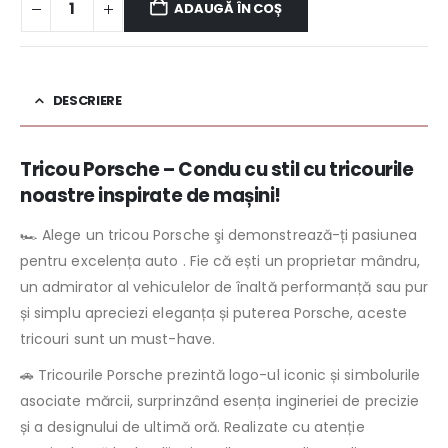
ADAUGĂ ÎN COȘ
DESCRIERE
Tricou Porsche – Condu cu stil cu tricourile
noastre inspirate de mașini!
🏎️ Alege un tricou Porsche şi demonstrează-ți pasiunea
pentru excelența auto . Fie că ești un proprietar mândru,
un admirator al vehiculelor de înaltă performanță sau pur
și simplu apreciezi eleganța și puterea Porsche, aceste
tricouri sunt un must-have.
🚗 Tricourile Porsche prezintă logo-ul iconic și simbolurile
asociate mărcii, surprinzând esența ingineriei de precizie
și a designului de ultimă oră. Realizate cu atenție