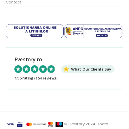
Contact
Evestory.ro
What Our Clients Say
4.95 rating
(154 reviews)
© Evestory 2024. Toate