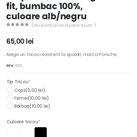
fit, bumbac 100%,
culoare alb/negru
( Nu există recenzii până acum. )
0
out of 5
65,00
lei
Alege un tricou rezistent la spalari, marca Porsche.
SKU:
633
(required)
Tip Tricou
*
Copii
(0,00 lei)
Femei
(10,00 lei)
Bărbaţi
(10,00 lei)
(required)
Culoare tricou
*