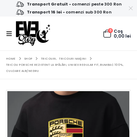
Transport Gratuit
• comenzi peste 300 Ron
Transport 16 lei
• comenzi sub 300 Ron
0
Coş
0,00
lei
HOME
SHOP
TRICOURI
,
TRICOURI MAŞINI
TRICOU PORSCHE REZISTENT LA SPĂLĂRI, UNISEX REGULAR FIT, BUMBAC 100%,
CULOARE ALB/NEGRU