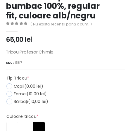
bumbac 100%, regular
fit, culoare alb/negru
( Nu există recenzii până acum. )
0
out of 5
65,00
lei
Tricou Profesor Chimie
SKU:
1587
(required)
Tip Tricou
*
Copii
(0,00 lei)
Femei
(10,00 lei)
Bărbaţi
(10,00 lei)
(required)
Culoare tricou
*