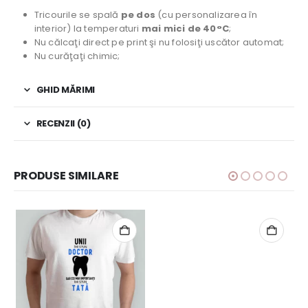
Tricourile se spală
pe dos
(cu personalizarea în
interior) la temperaturi
mai mici de 40°C
;
Nu călcaţi direct pe print şi nu folosiţi uscător automat;
Nu curăţaţi chimic;
GHID MĂRIMI
RECENZII (0)
PRODUSE SIMILARE