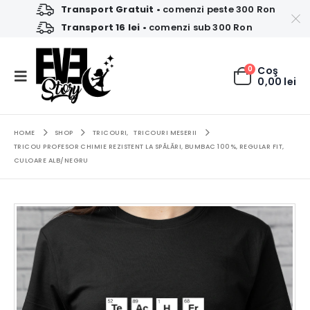
Transport Gratuit
• comenzi peste 300 Ron
Transport 16 lei
• comenzi sub 300 Ron
0
Coş
0,00
lei
HOME
SHOP
TRICOURI
,
TRICOURI MESERII
TRICOU PROFESOR CHIMIE REZISTENT LA SPĂLĂRI, BUMBAC 100%, REGULAR FIT,
CULOARE ALB/NEGRU