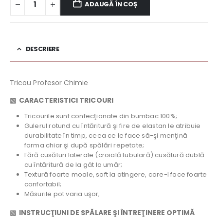
ADAUGĂ ÎN COȘ
DESCRIERE
Tricou Profesor Chimie
▧
CARACTERISTICI TRICOURI
Tricourile sunt confecţionate din bumbac 100%;
Gulerul rotund cu întăritură şi fire de elastan le atribuie
durabilitate în timp, ceea ce le face să-şi menţină
forma chiar şi după spălări repetate;
Fără cusături laterale (croială tubulară) cusătură dublă
cu întăritură de la gât la umăr;
Textură foarte moale, soft la atingere, care-l face foarte
confortabil;
Măsurile pot varia uşor;
▧ INSTRUCŢIUNI DE SPĂLARE ŞI ÎNTREŢINERE OPTIMĂ