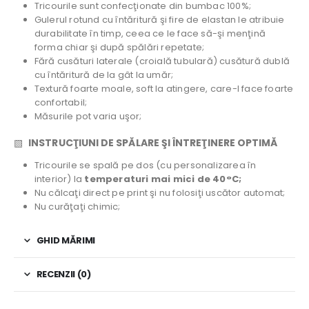
Tricourile sunt confecţionate din bumbac 100%;
Gulerul rotund cu întăritură şi fire de elastan le atribuie
durabilitate în timp, ceea ce le face să-şi menţină
forma chiar şi după spălări repetate;
Fără cusături laterale (croială tubulară) cusătură dublă
cu întăritură de la gât la umăr;
Textură foarte moale, soft la atingere, care-l face foarte
confortabil;
Măsurile pot varia uşor;
▧
INSTRUCŢIUNI DE SPĂLARE ŞI ÎNTREŢINERE OPTIMĂ
Tricourile se spală pe dos (cu personalizarea în
interior) la
temperaturi mai mici de 40°C;
Nu călcaţi direct pe print şi nu folosiţi uscător automat;
Nu curăţaţi chimic;
GHID MĂRIMI
RECENZII (0)