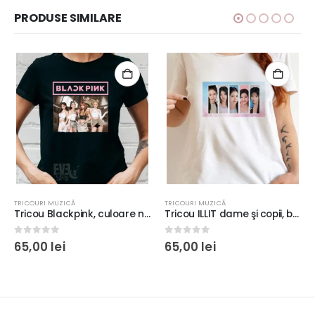
PRODUSE SIMILARE
TRICOURI MUZICĂ
TRICOURI MUZICĂ
Tricou Blackpink, culoare neagră, rezistent la spălări, bumbac 100%, Regular Fit
Tricou ILLIT dame şi copii, bumbac 100%, diverse culori, imprimeu rezistent la spălări, Regular Fit
0
out of 5
0
out of 5
65,00
lei
65,00
lei