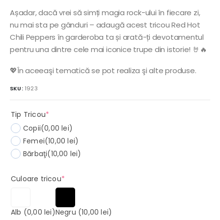
Așadar, dacă vrei să simți magia rock-ului în fiecare zi,
nu mai sta pe gânduri – adaugă acest tricou Red Hot
Chili Peppers în garderoba ta și arată-ți devotamentul
pentru una dintre cele mai iconice trupe din istorie! 🤘🔥
💖În aceeaşi tematică se pot realiza şi alte produse.
SKU:
1923
(required)
Tip Tricou
*
Copii
(0,00 lei)
Femei
(10,00 lei)
Bărbaţi
(10,00 lei)
(required)
Culoare tricou
*
Alb
(0,00 lei)
Negru
(10,00 lei)