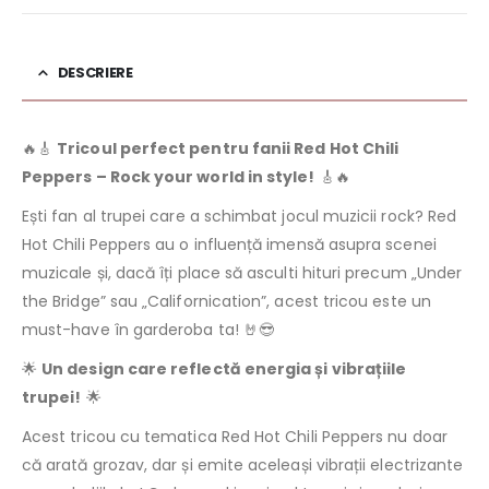
DESCRIERE
🔥🎸
Tricoul perfect pentru fanii Red Hot Chili
Peppers – Rock your world in style!
🎸🔥
Ești fan al trupei care a schimbat jocul muzicii rock? Red
Hot Chili Peppers au o influență imensă asupra scenei
muzicale și, dacă îți place să asculti hituri precum „Under
the Bridge” sau „Californication”, acest tricou este un
must-have în garderoba ta! 🤘😎
🌟
Un design care reflectă energia și vibrațiile
trupei!
🌟
Acest tricou cu tematica Red Hot Chili Peppers nu doar
că arată grozav, dar și emite aceleași vibrații electrizante