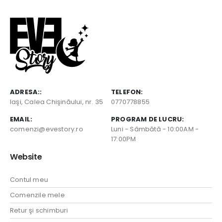
ADRESA::
TELEFON:
Iaşi, Calea Chişinăului, nr. 35
0770778855
EMAIL:
PROGRAM DE LUCRU:
comenzi@evestory.ro
Luni - Sâmbătă - 10:00AM -
17:00PM
Website
Contul meu
Comenzile mele
Retur şi schimburi