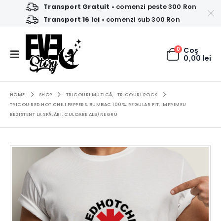
Transport Gratuit
• comenzi peste 300 Ron
Transport 16 lei
• comenzi sub 300 Ron
0
Coş
0,00
lei
HOME
SHOP
TRICOURI MUZICĂ
,
TRICOURI ROCK
TRICOU RED HOT CHILI PEPPERS, BUMBAC 100%, REGULAR FIT, IMPRIMEU
REZISTENT LA SPĂLĂRI, CULOARE ALB/NEGRU