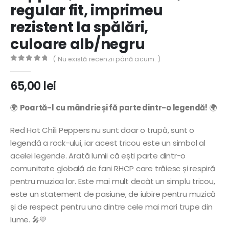
regular fit, imprimeu
rezistent la spălări,
culoare alb/negru
( Nu există recenzii până acum. )
0
out of 5
65,00
lei
🌍
Poartă-l cu mândrie și fă parte dintr-o legendă!
🌍
Red Hot Chili Peppers nu sunt doar o trupă, sunt o
legendă a rock-ului, iar acest tricou este un simbol al
acelei legende. Arată lumii că ești parte dintr-o
comunitate globală de fani RHCP care trăiesc și respiră
pentru muzica lor. Este mai mult decât un simplu tricou,
este un statement de pasiune, de iubire pentru muzică
și de respect pentru una dintre cele mai mari trupe din
lume. 🎤💛