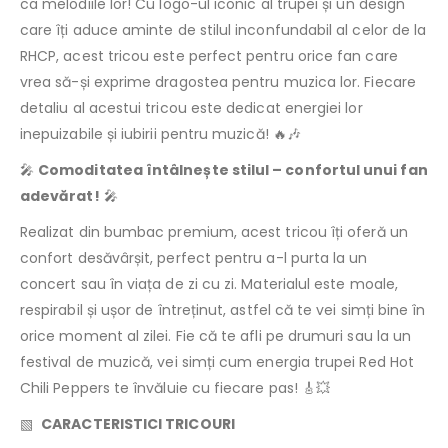
ca melodiile lor! Cu logo-ul iconic al trupei și un design
care îți aduce aminte de stilul inconfundabil al celor de la
RHCP, acest tricou este perfect pentru orice fan care
vrea să-și exprime dragostea pentru muzica lor. Fiecare
detaliu al acestui tricou este dedicat energiei lor
inepuizabile și iubirii pentru muzică! 🔥🎶
🎤
Comoditatea întâlnește stilul – confortul unui fan
adevărat!
🎤
Realizat din bumbac premium, acest tricou îți oferă un
confort desăvârșit, perfect pentru a-l purta la un
concert sau în viața de zi cu zi. Materialul este moale,
respirabil și ușor de întreținut, astfel că te vei simți bine în
orice moment al zilei. Fie că te afli pe drumuri sau la un
festival de muzică, vei simți cum energia trupei Red Hot
Chili Peppers te învăluie cu fiecare pas! 🎸💥
▧
CARACTERISTICI TRICOURI