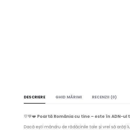
DESCRIERE
GHID MĂRIMI
RECENZII (0)
💛💙❤️
Poartă România cu tine – este în ADN-ul 
Dacă ești mândru de rădăcinile tale și vrei să arăți