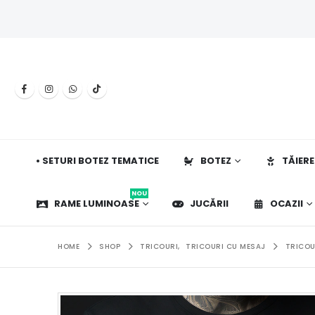
• SETURI BOTEZ TEMATICE
BOTEZ
TĂIERE
NOU
RAME LUMINOASE
JUCĂRII
OCAZII
HOME
SHOP
TRICOURI
,
TRICOURI CU MESAJ
TRICOU