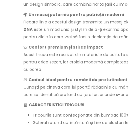
un design simbolic, care combină harta țării cu imagi
🌍
Un mesaj puternic pentru patrioții moderni
Fiecare linie a acestui design transmite un mesaj cla
DNA
este un mod unic și stylish de a-ți exprima apa
pentru zilele în care vrei să faci o declarație de mâ
👕
Confort premium și stil de impact
Acest tricou este realizat din materiale de calitate 
pentru orice sezon, iar croiala modernă completează 
culoarea.
🎁
Cadoul ideal pentru românii de pretutindeni
Cunoști pe cineva care își poartă rădăcinile cu mâ
care se identifică profund cu țara lor, oriunde s-ar a
▧ CARACTERISTICI TRICOURI
Tricourile sunt confecţionate din bumbac 100
Gulerul rotund cu întăritură şi fire de elastan 