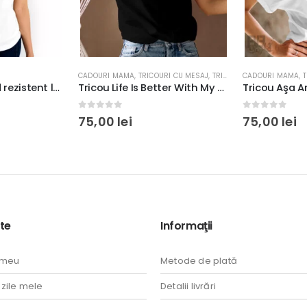
RI CU MESAJ
,
TRICOURI PENTRU EA
CADOURI MAMA
,
TRICOURI CU MESAJ
TRICOURI CU MES
Tricou Life Is Better With My Boys #Momlife, rezistent la spălări, bumbac 100%, regular fit, culoare alb/negru
Tricou Aşa Arată O Mamă Extraordinară, bumbac 100%, rezistent la spălări, regular fit, culoare alb sau negru
0
out of 5
0
out of 5
75,00
lei
65,00
lei
te
Informaţii
 meu
Metode de plată
ile mele
Detalii livrări