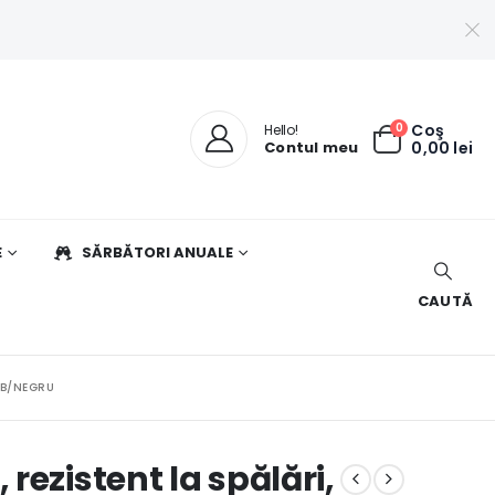
0
Coş
Hello!
Contul meu
0,00
lei
E
SĂRBĂTORI ANUALE
CAUTĂ
LB/NEGRU
rezistent la spălări,