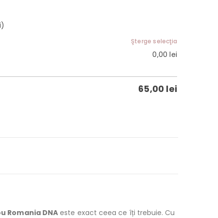
i)
Şterge selecţia
0,00
lei
65,00
lei
ou Romania DNA
este exact ceea ce îți trebuie. Cu