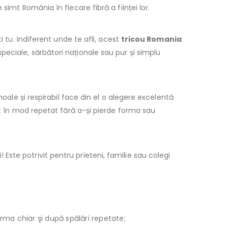
imt România în fiecare fibră a ființei lor.
 tu. Indiferent unde te afli, acest
tricou Romania
eciale, sărbători naționale sau pur și simplu
oale și respirabil face din el o alegere excelentă
at în mod repetat fără a-și pierde forma sau
 Este potrivit pentru prieteni, familie sau colegi
orma chiar şi după spălări repetate;