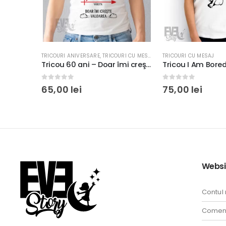
RI CU MESAJ
TRICOURI CU MESAJ
CADOURI MAMA
,
TRICOU
Tricou 60 ani – Doar îmi creşte valoarea, rezistent la spălări, Bumbac 100%, Unisex, Regular fit, culoare alb/negru
Tricou I Am Bored rezistent la spălări, regular fit, bumbac 100%, culoare alb
0
out of 5
0
out of 5
75,00
lei
75,00
lei
Websi
Contul
Comenz