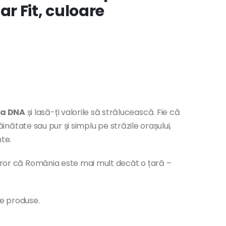
r Fit, culoare
ia DNA
și lasă-ți valorile să strălucească. Fie că
trăinătate sau pur și simplu pe străzile orașului,
te.
turor că România este mai mult decât o țară –
te produse.