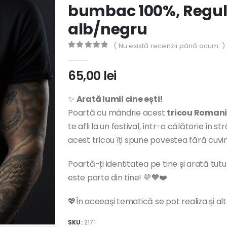
bumbac 100%, Regula
alb/negru
( Nu există recenzii până acum. )
0
out of 5
65,00
lei
✨
Arată lumii cine ești!
Poartă cu mândrie acest
tricou Roman
te afli la un festival, într-o călătorie în s
acest tricou îți spune povestea fără cuvin
Poartă-ți identitatea pe tine și arată tu
este parte din tine! 💛💙❤️
💖În aceeaşi tematică se pot realiza şi al
SKU:
2171