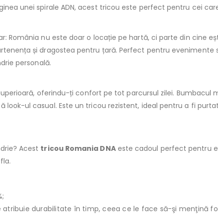
nea unei spirale ADN, acest tricou este perfect pentru cei care s
r: România nu este doar o locație pe hartă, ci parte din cine ești
rtenența și dragostea pentru țară. Perfect pentru evenimente sp
ndrie personală.
superioară, oferindu-ți confort pe tot parcursul zilei. Bumbacul m
look-ul casual. Este un tricou rezistent, ideal pentru a fi purt
ndrie? Acest
tricou Romania DNA
este cadoul perfect pentru ei!
fla.
%;
le atribuie durabilitate în timp, ceea ce le face să-şi menţină f