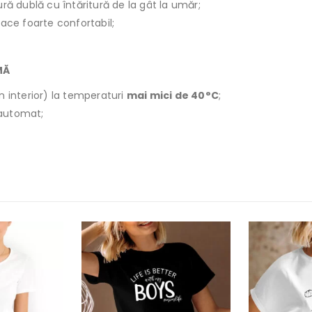
ură dublă cu întăritură de la gât la umăr;
face foarte confortabil;
MĂ
n interior) la temperaturi
mai mici de 40°C
;
r automat;