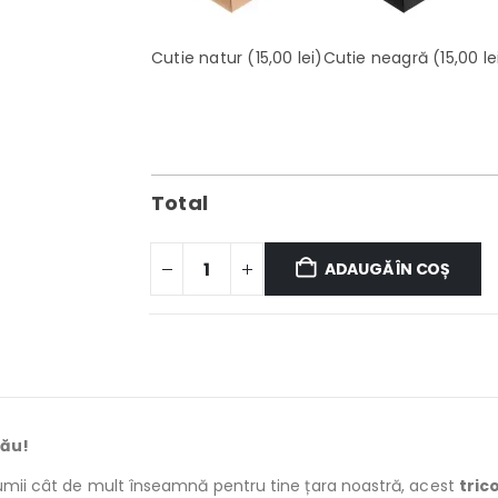
Cutie natur
(15,00 lei)
Cutie neagră
(15,00 le
Total
ADAUGĂ ÎN COȘ
tău!
 lumii cât de mult înseamnă pentru tine țara noastră, acest
tric