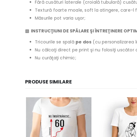
Fără cusături laterale (croială tubulară) cusăt
Textură foarte moale, soft la atingere, care-l 
Măsurile pot varia uşor;
▧ INSTRUCŢIUNI DE SPĂLARE ŞI ÎNTREŢINERE OPTI
Tricourile se spală
pe dos
(cu personalizarea î
Nu călcaţi direct pe print şi nu folosiţi uscăto
Nu curăţaţi chimic;
PRODUSE SIMILARE