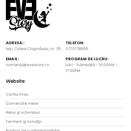
ADRESA::
TELEFON:
Iaşi, Calea Chişinăului, nr. 35
0770778855
EMAIL:
PROGRAM DE LUCRU:
comenzi@evestory.ro
Luni - Sâmbătă - 10:00AM -
17:00PM
Website
Contul meu
Comenzile mele
Retur şi schimburi
Termeni şi condiţii
Politica de confidenţialitate