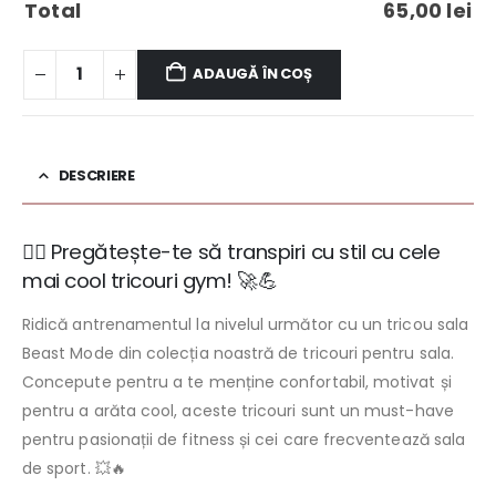
Total
65,00
lei
ADAUGĂ ÎN COȘ
DESCRIERE
🏋️‍♂️ Pregătește-te să transpiri cu stil cu cele
mai cool tricouri gym! 🚀💪
Ridică antrenamentul la nivelul următor cu un tricou sala
Beast Mode din colecția noastră de tricouri pentru sala.
Concepute pentru a te menține confortabil, motivat și
pentru a arăta cool, aceste tricouri sunt un must-have
pentru pasionații de fitness și cei care frecventează sala
de sport. 💥🔥