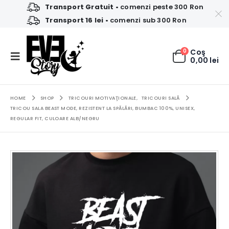
Transport Gratuit
• comenzi peste 300 Ron
Transport 16 lei
• comenzi sub 300 Ron
0
Coş
0,00
lei
HOME
SHOP
TRICOURI MOTIVAŢIONALE
,
TRICOURI SALĂ
TRICOU SALA BEAST MODE, REZISTENT LA SPĂLĂRI, BUMBAC 100%, UNISEX,
REGULAR FIT, CULOARE ALB/NEGRU