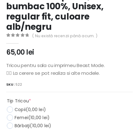
bumbac 100%, Unisex,
regular fit, culoare
alb/negru
( Nu există recenzii până acum. )
0
out of 5
65,00
lei
Tricou pentru sala cu imprimeu Beast Mode.
🏃‍♀️ La cerere se pot realiza si alte modele.
SKU:
522
(required)
Tip Tricou
*
Copii
(0,00 lei)
Femei
(10,00 lei)
Bărbaţi
(10,00 lei)