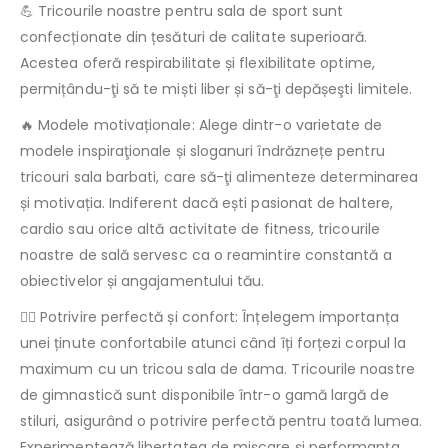
💪 Tricourile noastre pentru sala de sport sunt
confecționate din țesături de calitate superioară.
Acestea oferă respirabilitate și flexibilitate optime,
permițându-ţi să te miști liber și să-ţi depășeşti limitele.
🔥 Modele motivaționale: Alege dintr-o varietate de
modele inspiraţionale și sloganuri îndrăznețe pentru
tricouri sala barbati, care să-ţi alimenteze determinarea
și motivația. Indiferent dacă ești pasionat de haltere,
cardio sau orice altă activitate de fitness, tricourile
noastre de sală servesc ca o reamintire constantă a
obiectivelor și angajamentului tău.
🏃‍♀️ Potrivire perfectă și confort: Înțelegem importanța
unei ținute confortabile atunci când îți forțezi corpul la
maximum cu un tricou sala de dama. Tricourile noastre
de gimnastică sunt disponibile într-o gamă largă de
stiluri, asigurând o potrivire perfectă pentru toată lumea.
Experimentează libertatea de mișcare și performanța