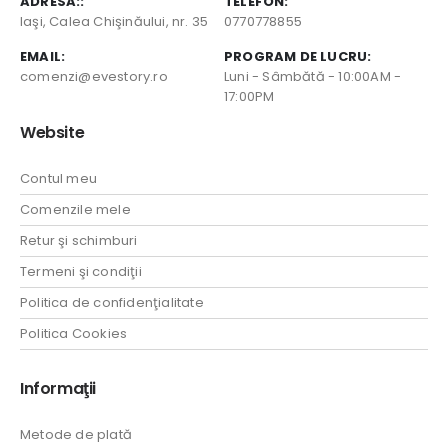
ADRESA::
TELEFON:
Iaşi, Calea Chişinăului, nr. 35
0770778855
EMAIL:
PROGRAM DE LUCRU:
comenzi@evestory.ro
Luni - Sâmbătă - 10:00AM -
17:00PM
Website
Contul meu
Comenzile mele
Retur şi schimburi
Termeni şi condiţii
Politica de confidenţialitate
Politica Cookies
Informaţii
Metode de plată