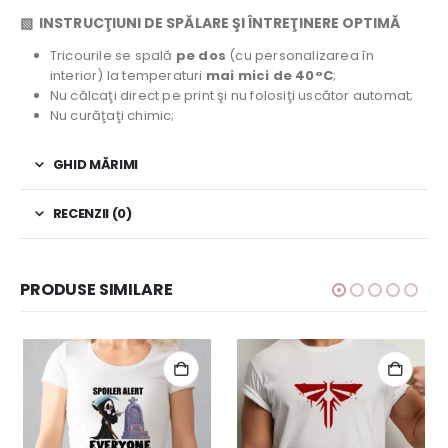
▧ INSTRUCŢIUNI DE SPĂLARE ŞI ÎNTREŢINERE OPTIMĂ
Tricourile se spală
pe dos
(cu personalizarea în
interior) la temperaturi
mai mici de 40°C
;
Nu călcaţi direct pe print şi nu folosiţi uscător automat;
Nu curăţaţi chimic;
GHID MĂRIMI
RECENZII (0)
PRODUSE SIMILARE