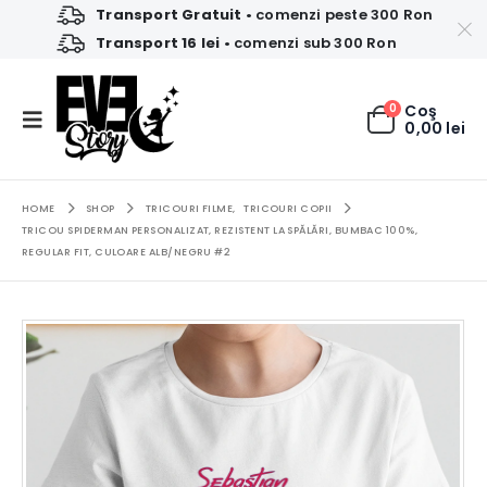
Transport Gratuit
• comenzi peste 300 Ron
Transport 16 lei
• comenzi sub 300 Ron
0
Coş
0,00
lei
HOME
SHOP
TRICOURI FILME
,
TRICOURI COPII
TRICOU SPIDERMAN PERSONALIZAT, REZISTENT LA SPĂLĂRI, BUMBAC 100%,
REGULAR FIT, CULOARE ALB/NEGRU #2