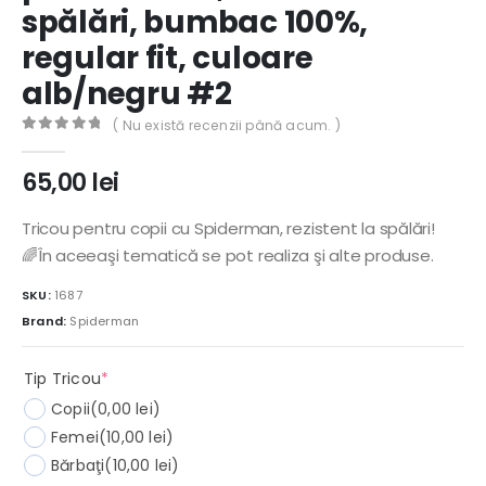
spălări, bumbac 100%,
regular fit, culoare
alb/negru #2
( Nu există recenzii până acum. )
0
out of 5
65,00
lei
Tricou pentru copii cu Spiderman, rezistent la spălări!
🌈În aceeaşi tematică se pot realiza şi alte produse.
SKU:
1687
Brand:
Spiderman
(required)
Tip Tricou
*
Copii
(0,00 lei)
Femei
(10,00 lei)
Bărbaţi
(10,00 lei)