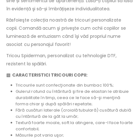
sine și sentimentul de apartenență. Lasă-ți copilul să iasă
în evidență şi să-și îmbrățișeze individualitatea.
Răsfoieşte colecția noastră de tricouri personalizate
copii. Comandă acum şi priveşte cum ochii copiilor se
luminează de entuziasm când îşi văd propriul nume
asociat cu personajul favorit!
Tricou Spiderman, personalizat cu tehnologie DTF,
rezistent la spălări.
▧ CARACTERISTICI TRICOURI COPII:
Tricourile sunt confecţionate din bumbac 100%;
Gulerul rotund cu întăritură şi fire de elastan le atribuie
durabilitate în timp, ceea ce le face să-şi menţină
forma chiar şi după spălări repetate;
Fără cusături laterale (croială tubulară) cusătură dublă
cu întăritură de la gât la umăr;
Textură foarte moale, soft la atingere, care-l face foarte
confortabil;
Măsurile pot varia uşor;