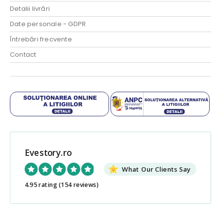
Detalii livrări
Date personale - GDPR
Întrebări frecvente
Contact
Evestory.ro
What Our Clients Say
4.95 rating
(154 reviews)