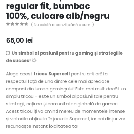
regular fit, bumbac
100%, culoare alb/negru
( Nu există recenzii până acum. )
0
out of 5
65,00
lei
💥
Un simbol al pasiunii pentru gaming și strategiile
de succes!
💥
Alege acest
tricou Supercell
pentru a-ți arăta
respectul față de una dintre cele mai apreciate
companii din lumea gamingului! Este mai mult decât un
simplu tricou – este un simbol al pasiunii tale pentru
strategii, acțiune și comunitatea globală de gameri.
Acest tricou îți va aminti mereu de momentele intense
și victoriile obținute în jocurile Supercell, iar cei din jur vor
recunoaște instant loialitatea ta!