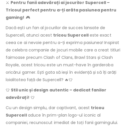
⚔️
Pentru fanii adevărați ai jocurilor Supercell –
Tricoul perfect pentru a-ți arăta pasiunea pentru
gaming!
🎮
Dacă ești un fan al jocurilor de succes lansate de
Supercell, atunci acest
tricou Supercell
este exact
ceea ce ai nevoie pentru a-ți exprima pasiunea! Inspirat
de celebra companie de jocuri mobile care a creat titluri
faimoase precum Clash of Clans, Brawl Stars și Clash
Royale, acest tricou este un must-have în garderoba
oricărui gamer. Ești gata să ieși în evidență și să îți arăți
loialitatea față de Supercell? 🔥👕
👕
Stil unic și design autentic – dedicat fanilor
adevărați!
👕
Cu un design simplu, dar captivant, acest
tricou
Supercell
aduce în prim-plan logo-ul iconic al
companiei, recunoscut imediat de toți fanii gamingului.