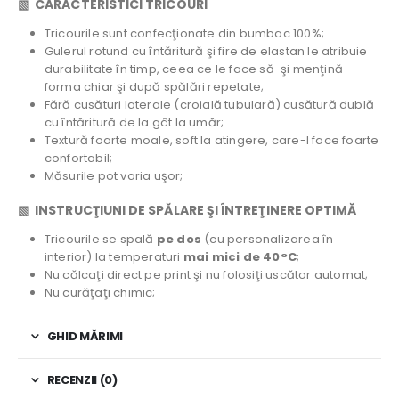
▧ CARACTERISTICI TRICOURI
Tricourile sunt confecţionate din bumbac 100%;
Gulerul rotund cu întăritură şi fire de elastan le atribuie
durabilitate în timp, ceea ce le face să-şi menţină
forma chiar şi după spălări repetate;
Fără cusături laterale (croială tubulară) cusătură dublă
cu întăritură de la gât la umăr;
Textură foarte moale, soft la atingere, care-l face foarte
confortabil;
Măsurile pot varia uşor;
▧ INSTRUCŢIUNI DE SPĂLARE ŞI ÎNTREŢINERE OPTIMĂ
Tricourile se spală
pe dos
(cu personalizarea în
interior) la temperaturi
mai mici de 40°C
;
Nu călcaţi direct pe print şi nu folosiţi uscător automat;
Nu curăţaţi chimic;
GHID MĂRIMI
RECENZII (0)