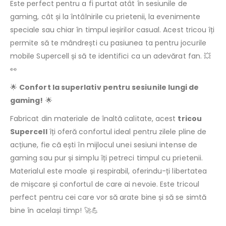
Este perfect pentru a fi purtat atât în sesiunile de
gaming, cât și la întâlnirile cu prietenii, la evenimente
speciale sau chiar în timpul ieșirilor casual. Acest tricou îți
permite să te mândrești cu pasiunea ta pentru jocurile
mobile Supercell și să te identifici ca un adevărat fan. 💥
👀
🌟
Confort la superlativ pentru sesiunile lungi de
gaming!
🌟
Fabricat din materiale de înaltă calitate, acest
tricou
Supercell
îți oferă confortul ideal pentru zilele pline de
acțiune, fie că ești în mijlocul unei sesiuni intense de
gaming sau pur și simplu îți petreci timpul cu prietenii.
Materialul este moale și respirabil, oferindu-ți libertatea
de mișcare și confortul de care ai nevoie. Este tricoul
perfect pentru cei care vor să arate bine și să se simtă
bine în același timp! 🚀💪