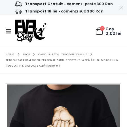
Transport Gratuit
• comenzi peste 300 Ron
Transport 16 lei
• comenzi sub 300 Ron
0
Coş
0,00
lei
HOME
SHOP
CADOURI TATA
,
TRICOURI FAMILIE
TRICOU TATA DE 4 COPII, PERSONALIZABIL, REZISTENT LA SPĂLĂRI, BUMBAC 100%,
REGULAR FIT, CULOARE ALB/NEGRU #4