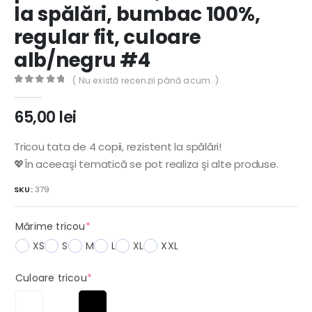
la spălări, bumbac 100%,
regular fit, culoare
alb/negru #4
( Nu există recenzii până acum. )
0
out of 5
65,00
lei
Tricou tata de 4 copii, rezistent la spălări!
💖În aceeaşi tematică se pot realiza şi alte produse.
SKU:
379
(required)
Mărime tricou
*
XS
S
M
L
XL
XXL
(required)
Culoare tricou
*