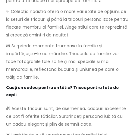
pentru a te aduce mai aproape de familie. 💕
✨ Colecția noastră oferă o mare varietate de opțiuni, de
la seturi de tricouri şi până la tricouri personalizate pentru
fiecare membru al familiei. Alege stilul care te reprezintă
și creează amintiri de neuitat.
📸 Surprinde momente frumoase în familie și
împărtășeşte-le cu mândrie. Tricourile de familie vor
face fotografiile tale să fie și mai speciale și mai
memorabile, reflectând bucuria și uniunea pe care o
trăiţi ca familie.
Cauţi un cadou pentru un tătic? Tricou pentru tata de
copii.
🎁 Aceste tricouri sunt, de asemenea, cadouri excelente
ce pot fi oferite tăticilor. Surprindeți persoana iubită cu
un cadou elegant și plin de semnificație.