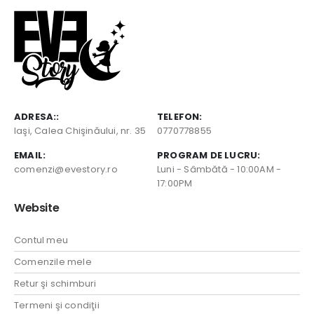
ADRESA::
TELEFON:
Iaşi, Calea Chişinăului, nr. 35
0770778855
EMAIL:
PROGRAM DE LUCRU:
comenzi@evestory.ro
Luni - Sâmbătă - 10:00AM -
17:00PM
Website
Contul meu
Comenzile mele
Retur şi schimburi
Termeni şi condiţii