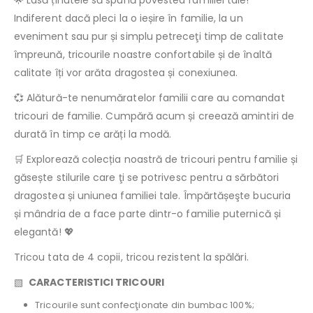
🌟 Lasă ținutele să spună povestea familiei tale!
Indiferent dacă pleci la o ieșire în familie, la un
eveniment sau pur și simplu petreceţi timp de calitate
împreună, tricourile noastre confortabile și de înaltă
calitate îți vor arăta dragostea și conexiunea.
💞 Alătură-te nenumăratelor familii care au comandat
tricouri de familie. Cumpără acum și creează amintiri de
durată în timp ce arăți la modă.
🛒 Explorează colecția noastră de tricouri pentru familie și
găsește stilurile care ţi se potrivesc pentru a sărbători
dragostea și uniunea familiei tale. Împărtășeşte bucuria
și mândria de a face parte dintr-o familie puternică și
elegantă! 💖
Tricou tata de 4 copii, tricou rezistent la spălări.
▧
CARACTERISTICI TRICOURI
Tricourile sunt confecţionate din bumbac 100%;