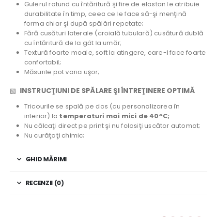
Gulerul rotund cu întăritură şi fire de elastan le atribuie
durabilitate în timp, ceea ce le face să-şi menţină
forma chiar şi după spălări repetate;
Fără cusături laterale (croială tubulară) cusătură dublă
cu întăritură de la gât la umăr;
Textură foarte moale, soft la atingere, care-l face foarte
confortabil;
Măsurile pot varia uşor;
▧
INSTRUCŢIUNI DE SPĂLARE ŞI ÎNTREŢINERE OPTIMĂ
Tricourile se spală pe dos (cu personalizarea în
interior) la
temperaturi mai mici de 40°C;
Nu călcaţi direct pe print şi nu folosiţi uscător automat;
Nu curăţaţi chimic;
GHID MĂRIMI
RECENZII (0)