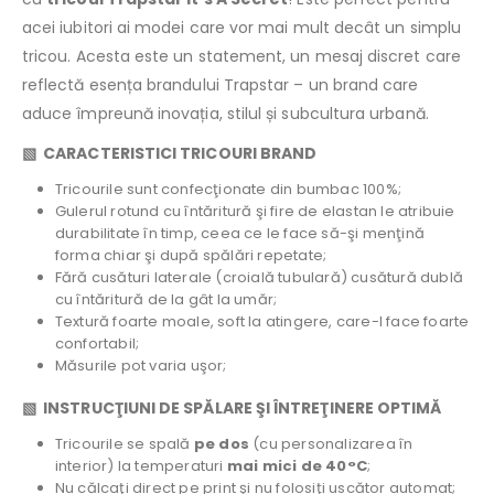
acei iubitori ai modei care vor mai mult decât un simplu
tricou. Acesta este un statement, un mesaj discret care
reflectă esența brandului Trapstar – un brand care
aduce împreună inovația, stilul și subcultura urbană.
▧ CARACTERISTICI TRICOURI BRAND
Tricourile sunt confecţionate din bumbac 100%;
Gulerul rotund cu întăritură şi fire de elastan le atribuie
durabilitate în timp, ceea ce le face să-şi menţină
forma chiar şi după spălări repetate;
Fără cusături laterale (croială tubulară) cusătură dublă
cu întăritură de la gât la umăr;
Textură foarte moale, soft la atingere, care-l face foarte
confortabil;
Măsurile pot varia uşor;
▧ INSTRUCŢIUNI DE SPĂLARE ŞI ÎNTREŢINERE OPTIMĂ
Tricourile se spală
pe dos
(cu personalizarea în
interior) la temperaturi
mai mici de 40°C
;
Nu călcaţi direct pe print şi nu folosiţi uscător automat;