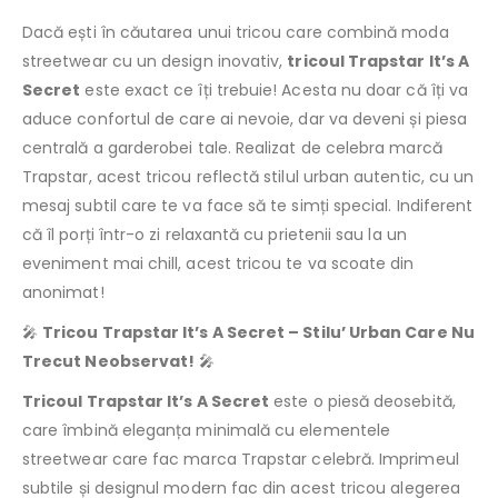
Dacă ești în căutarea unui tricou care combină moda
streetwear cu un design inovativ,
tricoul Trapstar It’s A
Secret
este exact ce îți trebuie! Acesta nu doar că îți va
aduce confortul de care ai nevoie, dar va deveni și piesa
centrală a garderobei tale. Realizat de celebra marcă
Trapstar, acest tricou reflectă stilul urban autentic, cu un
mesaj subtil care te va face să te simți special. Indiferent
că îl porți într-o zi relaxantă cu prietenii sau la un
eveniment mai chill, acest tricou te va scoate din
anonimat!
🎤
Tricou Trapstar It’s A Secret – Stilu’ Urban Care Nu
Trecut Neobservat!
🎤
Tricoul Trapstar It’s A Secret
este o piesă deosebită,
care îmbină eleganța minimală cu elementele
streetwear care fac marca Trapstar celebră. Imprimeul
subtile și designul modern fac din acest tricou alegerea