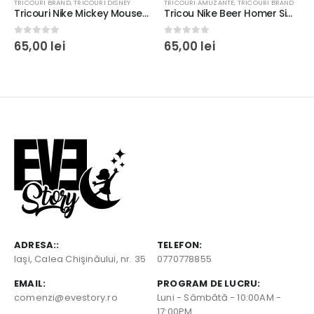
TRICOURI BRAND
,
TRICOURI DISNEY
TRICOURI AMUZANTE
,
TRICOURI BRAND
Tricouri Nike Mickey Mouse, rezistente la spălări, bumbac 100%, regular fit, culoare alb/negru #5
Tricou Nike Beer Homer Simpson, rezistent la spălări, Bumbac 100%, Regular fit, culoare alb/negru #8
0
out of 5
0
out of 5
65,00
lei
65,00
lei
ADRESA::
TELEFON:
Iaşi, Calea Chişinăului, nr. 35
0770778855
EMAIL:
PROGRAM DE LUCRU:
comenzi@evestory.ro
Luni - Sâmbătă - 10:00AM -
17:00PM