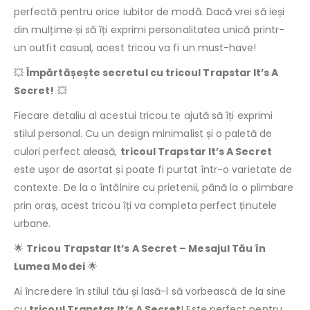
perfectă pentru orice iubitor de modă. Dacă vrei să ieși
din mulțime și să îți exprimi personalitatea unică printr-
un outfit casual, acest tricou va fi un must-have!
💥
Împărtășește secretul cu tricoul Trapstar It’s A
Secret!
💥
Fiecare detaliu al acestui tricou te ajută să îți exprimi
stilul personal. Cu un design minimalist și o paletă de
culori perfect aleasă,
tricoul Trapstar It’s A Secret
este ușor de asortat și poate fi purtat într-o varietate de
contexte. De la o întâlnire cu prietenii, până la o plimbare
prin oraș, acest tricou îți va completa perfect ținutele
urbane.
🌟
Tricou Trapstar It’s A Secret – Mesajul Tău în
Lumea Modei
🌟
Ai încredere în stilul tău și lasă-l să vorbească de la sine
cu
tricoul Trapstar It’s A Secret
! Este perfect pentru