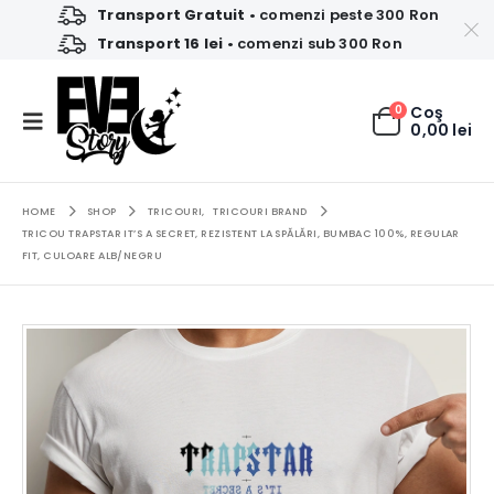
Transport Gratuit
• comenzi peste 300 Ron
Transport 16 lei
• comenzi sub 300 Ron
0
Coş
0,00
lei
HOME
SHOP
TRICOURI
,
TRICOURI BRAND
TRICOU TRAPSTAR IT’S A SECRET, REZISTENT LA SPĂLĂRI, BUMBAC 100%, REGULAR
FIT, CULOARE ALB/NEGRU