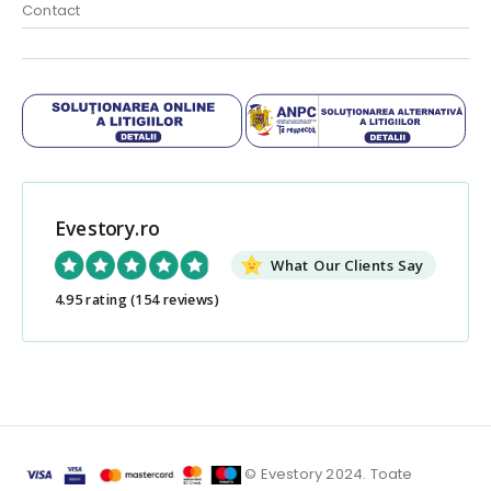
Contact
Evestory.ro
What Our Clients Say
4.95 rating
(154 reviews)
© Evestory 2024. Toate