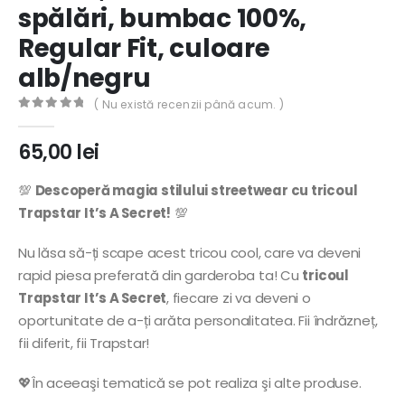
spălări, bumbac 100%,
Regular Fit, culoare
alb/negru
( Nu există recenzii până acum. )
0
out of 5
65,00
lei
💯
Descoperă magia stilului streetwear cu tricoul
Trapstar It’s A Secret!
💯
Nu lăsa să-ți scape acest tricou cool, care va deveni
rapid piesa preferată din garderoba ta! Cu
tricoul
Trapstar It’s A Secret
, fiecare zi va deveni o
oportunitate de a-ți arăta personalitatea. Fii îndrăzneț,
fii diferit, fii Trapstar!
💖În aceeaşi tematică se pot realiza şi alte produse.