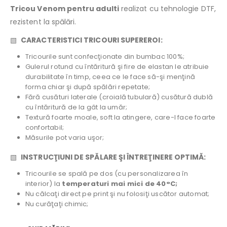
Tricou Venom pentru adulti
realizat cu tehnologie DTF,
rezistent la spălări.
▧
CARACTERISTICI TRICOURI SUPEREROI:
Tricourile sunt confecţionate din bumbac 100%;
Gulerul rotund cu întăritură şi fire de elastan le atribuie
durabilitate în timp, ceea ce le face să-şi menţină
forma chiar şi după spălări repetate;
Fără cusături laterale (croială tubulară) cusătură dublă
cu întăritură de la gât la umăr;
Textură foarte moale, soft la atingere, care-l face foarte
confortabil;
Măsurile pot varia uşor;
▧
INSTRUCŢIUNI DE SPĂLARE ŞI ÎNTREŢINERE OPTIMĂ:
Tricourile se spală pe dos (cu personalizarea în
interior) la
temperaturi mai mici de 40°C;
Nu călcaţi direct pe print şi nu folosiţi uscător automat;
Nu curăţaţi chimic;