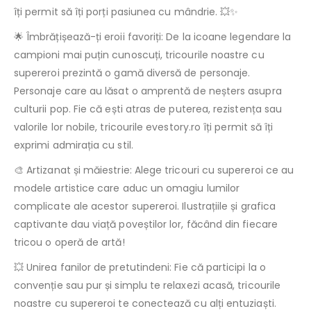
îți permit să îți porți pasiunea cu mândrie. 💥✨
🌟 Îmbrățișează-ți eroii favoriți: De la icoane legendare la
campioni mai puțin cunoscuți, tricourile noastre cu
supereroi prezintă o gamă diversă de personaje.
Personaje care au lăsat o amprentă de neșters asupra
culturii pop. Fie că ești atras de puterea, rezistența sau
valorile lor nobile, tricourile evestory.ro îți permit să îți
exprimi admirația cu stil.
🎨 Artizanat și măiestrie: Alege tricouri cu supereroi ce au
modele artistice care aduc un omagiu lumilor
complicate ale acestor supereroi. Ilustrațiile și grafica
captivante dau viață poveștilor lor, făcând din fiecare
tricou o operă de artă!
💥 Unirea fanilor de pretutindeni: Fie că participi la o
convenție sau pur și simplu te relaxezi acasă, tricourile
noastre cu supereroi te conectează cu alți entuziaști.