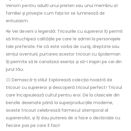
Venom pentru adulti unui prieten sau unui membru al
familiei și priveşte cum fața lor se luminează de
entuziasm.
👓 Vei deveni o legendă: Tricourile cu supereroi îți permit
să întruchipezi calitățile pe care le admiri la personajele
tale preferate. Fie că este vorba de curaj, dreptate sau
simțul aventurii, purtarea acestor tricouri cu Spiderman
îți permite să le canalizezi esența și să-i inspiri pe cei din
jurul tău.
🦸‍♀️ Demască-ți stilul: Explorează colecția noastră de
tricouri cu supereroi și descoperă tricoul perfect! Tricoul
care încapsulează cultul pentru eroi. De la clasicele din
benzile desenate până la superproducțiile moderne,
aceste tricouri celebrează farmecul atemporal al
supereroilor, și îți dau puterea de a face o declarație cu
fiecare pas pe care îl faci!