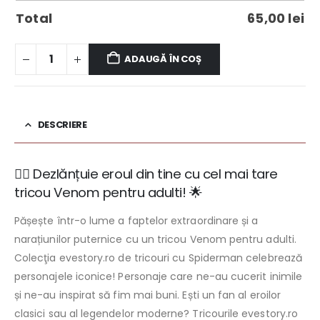
Total
65,00
lei
ADAUGĂ ÎN COȘ
DESCRIERE
🦸‍♂️ Dezlănțuie eroul din tine cu cel mai tare
tricou Venom pentru adulti! 🌟
Pășește într-o lume a faptelor extraordinare și a
narațiunilor puternice cu un tricou Venom pentru adulti.
Colecţia evestory.ro de tricouri cu Spiderman celebrează
personajele iconice! Personaje care ne-au cucerit inimile
și ne-au inspirat să fim mai buni. Ești un fan al eroilor
clasici sau al legendelor moderne? Tricourile evestory.ro