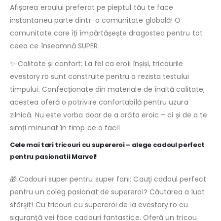
Afișarea eroului preferat pe pieptul tău te face
instantaneu parte dintr-o comunitate globală! O
comunitate care îți împărtășește dragostea pentru tot
ceea ce înseamnă SUPER.
✨ Calitate și confort: La fel ca eroii înșiși, tricourile
evestory.ro sunt construite pentru a rezista testului
timpului. Confecționate din materiale de înaltă calitate,
acestea oferă o potrivire confortabilă pentru uzura
zilnică. Nu este vorba doar de a arăta eroic – ci și de a te
simți minunat în timp ce o faci!
Cele mai tari tricouri cu supereroi – alege cadoul perfect
pentru pasionatii Marvel!
🎁 Cadouri super pentru super fani: Cauţi cadoul perfect
pentru un coleg pasionat de supereroi? Căutarea a luat
sfârşit! Cu tricouri cu supereroi de la evestory.ro cu
siguranţă vei face cadouri fantastice. Oferă un tricou