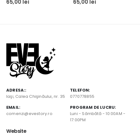
65,00
lei
65,00
lei
ADRESA::
TELEFON:
Iaşi, Calea Chişinăului, nr. 35
0770778855
EMAIL:
PROGRAM DE LUCRU:
comenzi@evestory.ro
Luni - Sâmbătă - 10:00AM -
17:00PM
Website