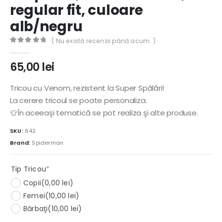
regular fit, culoare
alb/negru
( Nu există recenzii până acum. )
0
out of 5
65,00
lei
Tricou cu Venom, rezistent la Super Spălări!
La cerere tricoul se poate personaliza.
👕În aceeaşi tematică se pot realiza şi alte produse.
SKU:
642
Brand:
Spiderman
(required)
Tip Tricou
*
Copii
(0,00 lei)
Femei
(10,00 lei)
Bărbaţi
(10,00 lei)