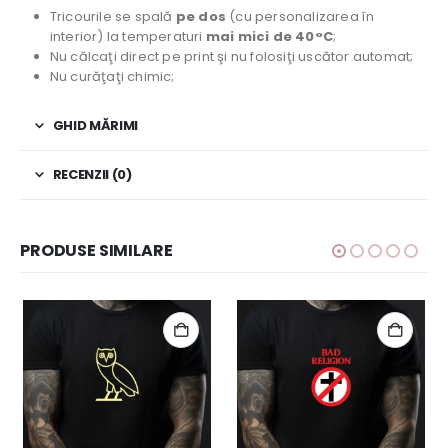
Tricourile se spală
pe dos
(cu personalizarea în
interior) la temperaturi
mai mici de 40°C
;
Nu călcaţi direct pe print şi nu folosiţi uscător automat;
Nu curăţaţi chimic;
GHID MĂRIMI
RECENZII (0)
PRODUSE SIMILARE