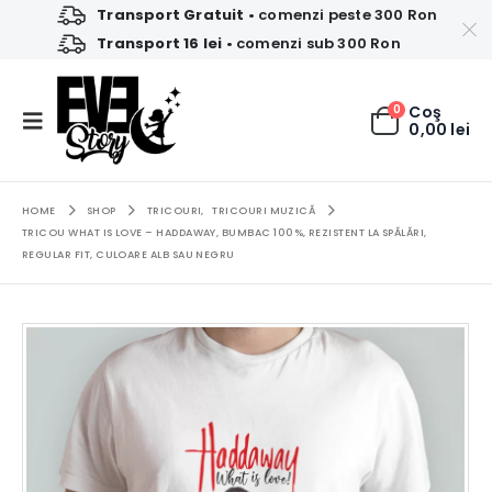
Transport Gratuit
• comenzi peste 300 Ron
Transport 16 lei
• comenzi sub 300 Ron
0
Coş
0,00
lei
HOME
SHOP
TRICOURI
,
TRICOURI MUZICĂ
TRICOU WHAT IS LOVE – HADDAWAY, BUMBAC 100%, REZISTENT LA SPĂLĂRI,
REGULAR FIT, CULOARE ALB SAU NEGRU