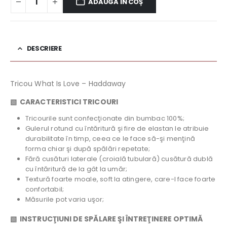
ADAUGĂ ÎN COȘ
DESCRIERE
Tricou What Is Love – Haddaway
▧
CARACTERISTICI TRICOURI
Tricourile sunt confecţionate din bumbac 100%;
Gulerul rotund cu întăritură şi fire de elastan le atribuie
durabilitate în timp, ceea ce le face să-şi menţină
forma chiar şi după spălări repetate;
Fără cusături laterale (croială tubulară) cusătură dublă
cu întăritură de la gât la umăr;
Textură foarte moale, soft la atingere, care-l face foarte
confortabil;
Măsurile pot varia uşor;
▧ INSTRUCŢIUNI DE SPĂLARE ŞI ÎNTREŢINERE OPTIMĂ