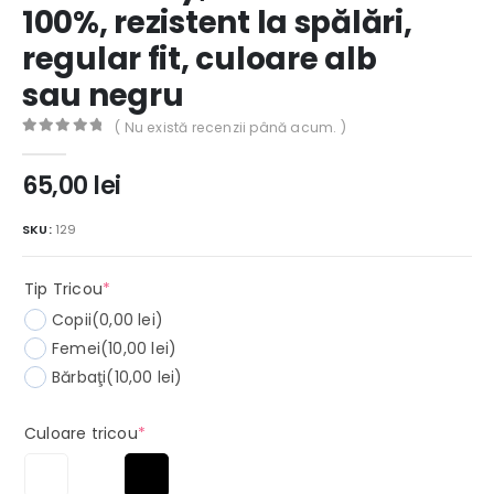
100%, rezistent la spălări,
regular fit, culoare alb
sau negru
( Nu există recenzii până acum. )
0
out of 5
65,00
lei
SKU:
129
(required)
Tip Tricou
*
Copii
(0,00 lei)
Femei
(10,00 lei)
Bărbaţi
(10,00 lei)
(required)
Culoare tricou
*