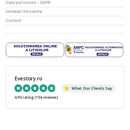
Date personale - GDPR
Întrebări frecvente
Contact
Evestory.ro
What Our Clients Say
4.95 rating
(154 reviews)