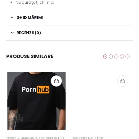
Nu curăţaţi chimic;
GHID MĂRIMI
RECENZII (0)
PRODUSE SIMILARE
TRICOURI AMUZANTE
,
TRICOURI BRAND
,
TRICOURI CU MESAJ
TRICOURI AMUZANTE