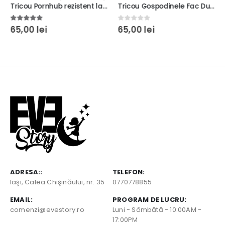
Tricou Pornhub rezistent la spălări, Unisex, bumbac 100%, Regular Fit, culoare alb/negru
Tricou Gospodinele Fac Dulceaţă… Celelalte Gem, tricou amuzant, regular fit, bumbac 100%, culoare alb
5.00
out of 5
0
out of 5
65,00
lei
65,00
lei
ADRESA::
TELEFON:
Iaşi, Calea Chişinăului, nr. 35
0770778855
EMAIL:
PROGRAM DE LUCRU:
comenzi@evestory.ro
Luni - Sâmbătă - 10:00AM -
17:00PM