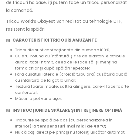
de tricouri haioase, îţi putem face un tricou personalizat
la comandă.
Tricou World’s Okayest Son realizat cu tehnologie DTF,
rezistent la spălări.
▧
CARACTERISTICI TRICOURI AMUZANTE
Tricourile sunt confecţionate din bumbac 100%;
Gulerul rotund cu întăritură şi fire de elastan le atribuie
durabilitate în timp, ceea ce le face să-şi menţină
forma chiar şi după spălări repetate;
Fără cusături laterale (croială tubulară) cusătură dublă
cu întăritură de la gât la umăr;
Textură foarte moale, soft la atingere, care-l face foarte
confortabil;
Măsurile pot varia uşor;
▧
INSTRUCŢIUNI DE SPĂLARE ŞI ÎNTREŢINERE OPTIMĂ
Tricourile se spală pe dos (cu personalizarea în
interior) la
temperaturi mai mici de 40°C;
Nu călcaţi direct pe print şi nu folosiţi uscător automat;