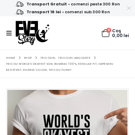
Transport Gratuit
• comenzi peste 300 Ron
Transport 16 lei
• comenzi sub 300 Ron
0
Coş
0,00
lei
HOME
SHOP
TRICOURI
,
TRICOURI AMUZANTE
TRICOU WORLD’S OKAYEST SON, BUMBAC 100%, REGULAR FIT, IMPRIMEU
REZISTENT, DIVERSE CULORI, TRICOU FUNNY