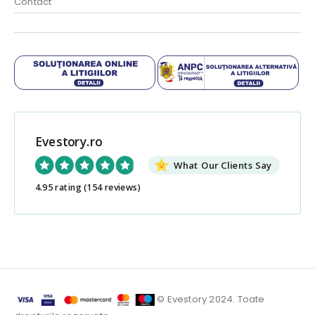
Contact
Evestory.ro
What Our Clients Say
4.95 rating
(154 reviews)
© Evestory 2024. Toate