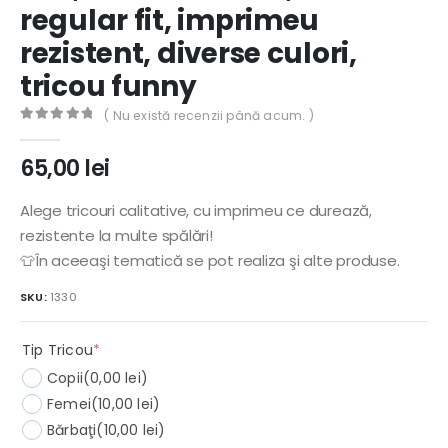
regular fit, imprimeu
rezistent, diverse culori,
tricou funny
( Nu există recenzii până acum. )
0
out of 5
65,00
lei
Alege tricouri calitative, cu imprimeu ce durează,
rezistente la multe spălări!
👕În aceeaşi tematică se pot realiza şi alte produse.
SKU:
1330
(required)
Tip Tricou
*
Copii
(0,00 lei)
Femei
(10,00 lei)
Bărbaţi
(10,00 lei)