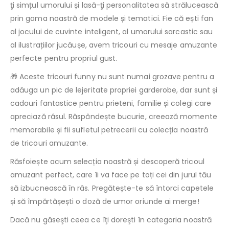
ţi simțul umorului și lasă-ţi personalitatea să strălucească
prin gama noastră de modele și tematici. Fie că ești fan
al jocului de cuvinte inteligent, al umorului sarcastic sau
al ilustrațiilor jucăușe, avem tricouri cu mesaje amuzante
perfecte pentru propriul gust.
🎁 Aceste tricouri funny nu sunt numai grozave pentru a
adăuga un pic de lejeritate propriei garderobe, dar sunt și
cadouri fantastice pentru prieteni, familie și colegi care
apreciază râsul. Răspândește bucurie, creează momente
memorabile și fii sufletul petrecerii cu colecția noastră
de tricouri amuzante.
Răsfoiește acum selecția noastră și descoperă tricoul
amuzant perfect, care îi va face pe toți cei din jurul tău
să izbucnească în râs. Pregătește-te să întorci capetele
și să împărtășești o doză de umor oriunde ai merge!
Dacă nu găseşti ceea ce îţi doreşti în categoria noastră